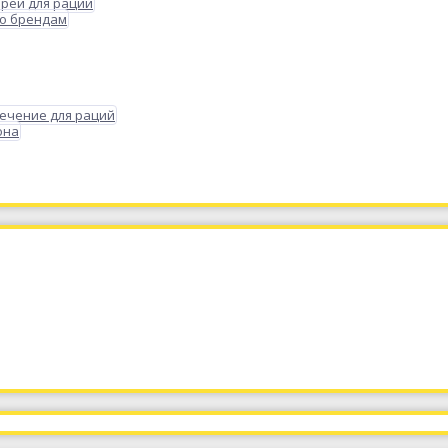
реи для раций
по брендам
ечение для раций
она