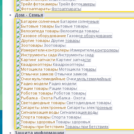
Трейл фотокамеры
Фотоаппараты
Дом - Семья
Батареи солнечные
Бытовые товары
Велосипеда товары
Газовое оборудование
Другие товары
Зоотовары
Измерители-контролеры
Инструменты сада
Картинг запчасти
Квадрокоптеры
Мотоцикла товары
Отмычки замков
Очки мультемидийные
Радио модели
Рации товары
Роботов товары
Рыбалка - Охота
Светодиодные товары
Сигареты электронные
Сигнализация воды
Спорта товары
Товары здоровья
Товары при бетствиях
Защита информации