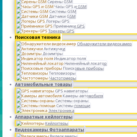
Сирены GSM
Часы GPS и GSM
Системы GSM
Датчики GSM
Логеры GPS
Приёмники GPS
Трекеры GPS
Поисковая техника
Обнаружители видеокамер
Антижучки
Дозимтры
Индикатор поля
Ниленейный локатор
Поисковые приборы
Тепловизоры
Частотомеры
Автомобильные товары
GPS навигаторы
Камеры автомобиля
Системы охраны
Системы помощи
Электроника
Аппаратные кейлоггеры
Кейлоггеры
Видеокамеры Фотоаппараты
Видеокамеры