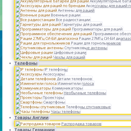
Аккумуляторные бата
Аксессуары для раций 
Антенны для раций
Военные рации
Все радиостанции
Гарнитуры для раций
Программаторы для раций
Программное обесп
Рации 27МГц СИ-БИ диапаз
Рации для горнолыжников
Спутниковые антенны
Цифровые рации
Чехлы для раций
Телефоны
IP телефоны
Аксессуары
Детали телефонов
Изменители голоса
Коммуникаторы
Необычные телефоны
Проекторы
Смартфоны
Телефоны спутниковые
Часы телефоны
Товары Англии
Распродажа товаров
Товары Германии