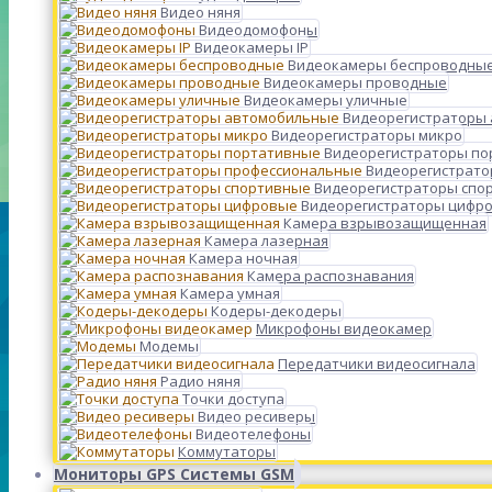
Видео няня
Видеодомофоны
Видеокамеры IP
Видеокамеры беспроводны
Видеокамеры проводные
Видеокамеры уличные
Видеорегистраторы
Видеорегистраторы микро
Видеорегистраторы п
Видеорегистрато
Видеорегистраторы спо
Видеорегистраторы цифр
Камера взрывозащищенная
Камера лазерная
Камера ночная
Камера распознавания
Камера умная
Кодеры-декодеры
Микрофоны видеокамер
Модемы
Передатчики видеосигнала
Радио няня
Точки доступа
Видео ресиверы
Видеотелефоны
Коммутаторы
Мониторы GPS Системы GSM