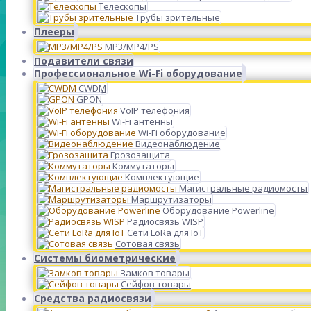
Телескопы
Трубы зрительные
Плееры
MP3/MP4/PS
Подавители связи
Профессиональное Wi-Fi оборудование
CWDM
GPON
VoIP телефония
Wi-Fi антенны
Wi-Fi оборудование
Видеонаблюдение
Грозозащита
Коммутаторы
Комплектующие
Магистральные радиомосты
Маршрутизаторы
Оборудование Powerline
Радиосвязь WISP
Сети LoRa для IoT
Сотовая связь
Системы биометрические
Замков товары
Сейфов товары
Средства радиосвязи