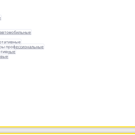
е
 автомобильные
ортативные
ры профессиональные
ртивные
овые