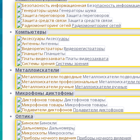
Безопасность информаци
Генераторы шума
Защита переговоров
Защита средств связи
Радиомониторинг сетей
Компьютеры
Аксессуары
Антенны
Видеорегистраторы
Планшеты
Платы видеозахвата
Системы зрения
Металлоискатели
Металлоискатели подводн
Металлоискатели п
Металлоискатели ручные
Микрофоны диктофоны
Диктофонов товары
Микрофонов товары
Подавители диктофонов
Оптика
Бинокли
Дальномеры
Микроскопы
Приборы ночного видения