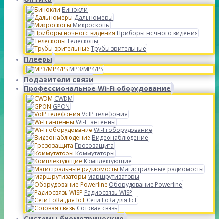
Бинокли
Дальномеры
Микроскопы
Приборы ночного видения
Телескопы
Трубы зрительные
Плееры
MP3/MP4/PS
Подавители связи
Профессиональное Wi-Fi оборудование
CWDM
GPON
VoIP телефония
Wi-Fi антенны
Wi-Fi оборудование
Видеонаблюдение
Грозозащита
Коммутаторы
Комплектующие
Магистральные радиомосты
Маршрутизаторы
Оборудование Powerline
Радиосвязь WISP
Сети LoRa для IoT
Сотовая связь
Системы биометрические