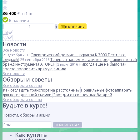
36 400
₽
за 1 шт
В наличии
-
+
В КОРЗИНУ
Новости
Все новости
Электрический резчик Husqvarna K 3000 Electric со
21 декабря 2016
скидкой!
Теперь в нашем магазине представлен новый
25 сентября 2016
бренд инструмента ATORCH
Никогда еще не было так
5 июня 2016
просто пропилить прямую линию
Все новости
Обзоры и советы
Все обзоры и советы
Как отследить транспорт на расстояние?
Правильные фотоаппараты
для повседневной съемки
Зарядки от солнечных батарей
Все обзоры и советы
Будьте в курсе!
Новости, обзоры и акции
ПОДПИСАТЬСЯ
Как купить