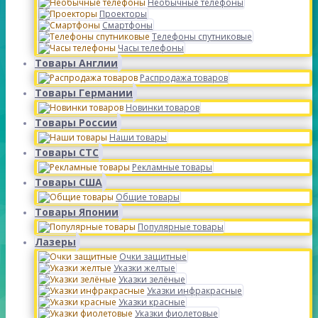
Необычные телефоны
Проекторы
Смартфоны
Телефоны спутниковые
Часы телефоны
Товары Англии
Распродажа товаров
Товары Германии
Новинки товаров
Товары России
Наши товары
Товары СТС
Рекламные товары
Товары США
Общие товары
Товары Японии
Популярные товары
Лазеры
Очки защитные
Указки желтые
Указки зелёные
Указки инфракрасные
Указки красные
Указки фиолетовые