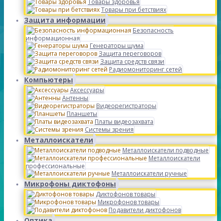
Товары здоровья
Товары при бетствиях
Защита информации
Безопасность
информационная
Генераторы шума
Защита переговоров
Защита средств связи
Радиомониторинг сетей
Компьютеры
Аксессуары
Антенны
Видеорегистраторы
Планшеты
Платы видеозахвата
Системы зрения
Металлоискатели
Металлоискатели подводные
Металлоискатели
профессиональные
Металлоискатели ручные
Микрофоны диктофоны
Диктофонов товары
Микрофонов товары
Подавители диктофонов
Оптика