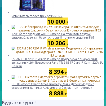
Изменитель голоса трёх режимный
10 000
₽
720P беспроводной WIFI IP камера На открытом воздухе
видеонаблюдения безопасности IR ночного видения IP65
10 206
₽
ESCAM G10 720P IP Wireless камера Поддержка обнаружения
движения H.264 Поддержка Pan / Tilt 64G TF Card IR Cam - 220V EU
штекер
8 394
₽
BLE Bluetooth Смарт Акселерометр I Маяк Датчик Модуль с
ускорением Датчик 3-A Xis имеет 3 бесплатных почтовых
8 888
₽
Будьте в курсе!