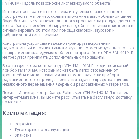
РМ1401М-П вдоль поверхности инспектируемого объекта.
Интенсивность рассеянного гамма излучения от заполненного
пространства (например, скрытые вложения в автомобильной шине)
будет больше, чем от незаполненного пространства (воздух). Детектор
контрабанды способен обнаружить подобные отличия в плотности и
сигнализировать об этом при помощи световой, звуковой и
вибрационной сигнализации.
Конструкция устройства надежно экранирует встроенный
радиоактивный источник. Гамма излучение может испускаться только
в направлении исследуемого объекта, и при работе с УПН-РМ1401М-П
не требуется принимать дополнительных мер защиты.
В состав детектора контрабанды УПН-РМ1401М-П входит поисковый
прибор РМ1401МА, который может быть легко отсоединен от
кронштейна и использоваться автономно в качестве прибора
радиационного контроля для решения задач по предотвращению
незаконного перемещения ядерных и радиоактивных материалов.
Покупая Детектор контрабанды Polimaster УПН-РМ1401М-П в нашем
интернет-магазине, вы можете рассчитывать на бесплатную доставку
по Москве.
Комплектация:
Устройство
Руководство по эксплуатации
Упаковка