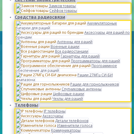
Замков товары
Сейфов товары
Средства радиосвязи
Аккумуляторные
батареи для раций
Аксессуары для раций по
брендам
Антенны для раций
Военные рации
Все радиостанции
Гарнитуры для раций
Программаторы для раций
Программное
обеспечение для раций
Рации 27МГц СИ-БИ
диапазона
Рации для горнолыжников
Спутниковые антенны
Цифровые рации
Чехлы для раций
Телефоны
IP телефоны
Аксессуары
Детали телефонов
Изменители голоса
Коммуникаторы