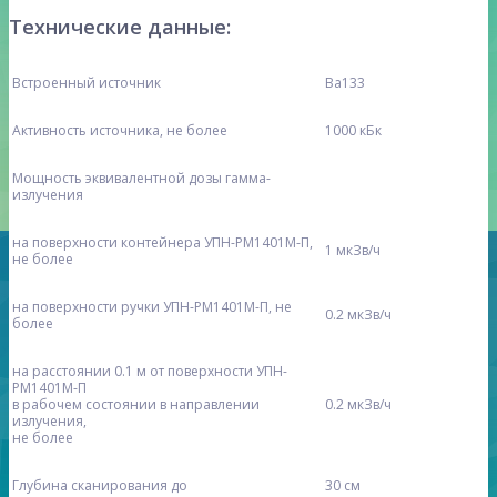
Технические данные:
Встроенный источник
Ba133
Активность источника, не более
1000 кБк
Мощность эквивалентной дозы гамма-
излучения
на поверхности контейнера УПН-PM1401М-П,
1 мкЗв/ч
не более
на поверхности ручки УПН-PM1401М-П, не
0.2 мкЗв/ч
более
на расстоянии 0.1 м от поверхности УПН-
PM1401М-П
в рабочем состоянии в направлении
0.2 мкЗв/ч
излучения,
не более
Глубина сканирования до
30 см