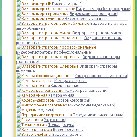
Видеокамеры IP
Видеокамеры беспроводные
Видеокамеры проводные
Видеокамеры уличные
Видеорегистраторы
автомобильные
Видеорегистраторы микро
Видеорегистраторы
портативные
Видеорегистраторы профессиональные
Видеорегистраторы
спортивные
Видеорегистраторы
цифровые
Камера взрывозащищенная
Камера лазерная
Камера ночная
Камера распознавания
Камера умная
Кодеры-декодеры
Микрофоны видеокамер
Модемы
Передатчики видеосигнала
Радио няня
Точки доступа
Видео ресиверы
Видеотелефоны