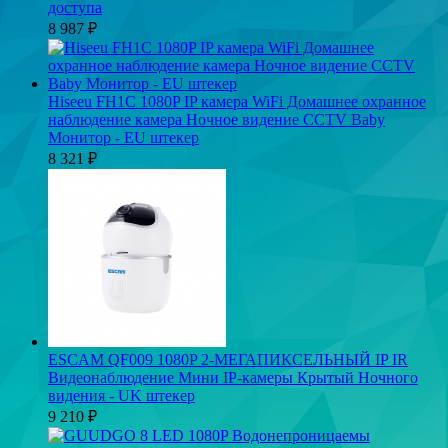
доступа
8 987
₽
Hiseeu FH1C 1080P IP камера WiFi Домашнее охранное
наблюдение камера Ночное видение CCTV Baby
Монитор - EU штекер
8 321
₽
ESCAM QF009 1080P 2-МЕГАПИКСЕЛЬНЫЙ IP IR
Видеонаблюдение Мини IP-камеры Крытый Ночного
видения - UK штекер
9 210
₽