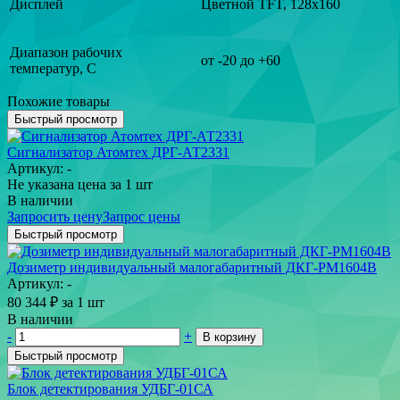
Дисплей
Цветной TFT, 128х160
Диапазон рабочих
от -20 до +60
температур, С
Похожие товары
Быстрый просмотр
Сигнализатор Атомтех ДРГ-АТ2331
Артикул: -
Не указана цена
за 1 шт
В наличии
Запросить цену
Запрос цены
Быстрый просмотр
Дозиметр индивидуальный малогабаритный ДКГ-РМ1604В
Артикул: -
80 344
₽
за 1 шт
В наличии
-
+
В корзину
Быстрый просмотр
Блок детектирования УДБГ-01СА