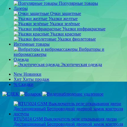
Популярные товары
Лазеры
Очки защитные
Указки желтые
Указки зелёные
Указки инфракрасные
Указки красные
Указки фиолетовые
Интимные товары
Вибраторы и
вибромассажеры
Одежда
Экзотическая одежда
New
Новинки
Хит
Хиты продаж
%
Скидки
RTU5024 GSM Выключатель реле открывания двери
Дистанционный Беспроводной дверной замок контроля