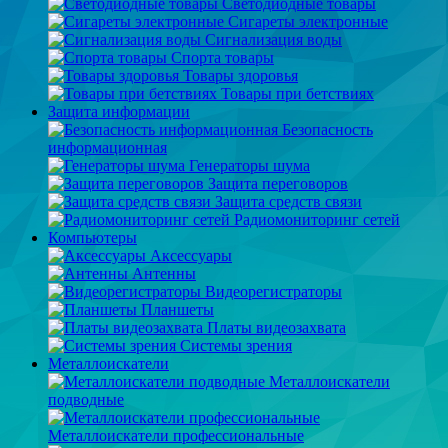
Светодиодные товары
Сигареты электронные
Сигнализация воды
Спорта товары
Товары здоровья
Товары при бетствиях
Защита информации
Безопасность
информационная
Генераторы шума
Защита переговоров
Защита средств связи
Радиомониторинг сетей
Компьютеры
Аксессуары
Антенны
Видеорегистраторы
Планшеты
Платы видеозахвата
Системы зрения
Металлоискатели
Металлоискатели
подводные
Металлоискатели профессиональные