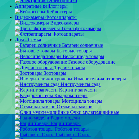
Электроника
Аппаратные кейлоггеры
Кейлоггеры
Видеокамеры Фотоаппараты
Видеокамеры
Трейл фотокамеры
Фотоаппараты
Дом - Семья
Батареи солнечные
Бытовые товары
Велосипеда товары
Газовое оборудование
Другие товары
Зоотовары
Измерители-контролеры
Инструменты сада
Картинг запчасти
Квадрокоптеры
Мотоцикла товары
Отмычки замков
Очки мультемидийные
Радио модели
Рации товары
Роботов товары
Рыбалка - Охота