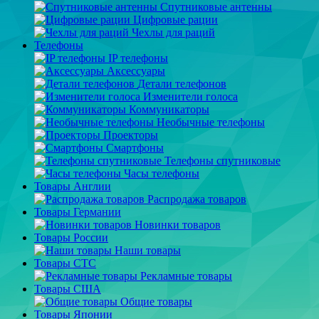
Спутниковые антенны
Цифровые рации
Чехлы для раций
Телефоны
IP телефоны
Аксессуары
Детали телефонов
Изменители голоса
Коммуникаторы
Необычные телефоны
Проекторы
Смартфоны
Телефоны спутниковые
Часы телефоны
Товары Англии
Распродажа товаров
Товары Германии
Новинки товаров
Товары России
Наши товары
Товары СТС
Рекламные товары
Товары США
Общие товары
Товары Японии