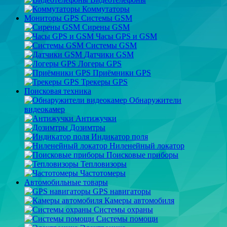
Коммутаторы
Мониторы GPS Системы GSM
Сирены GSM
Часы GPS и GSM
Системы GSM
Датчики GSM
Логеры GPS
Приёмники GPS
Трекеры GPS
Поисковая техника
Обнаружители
видеокамер
Антижучки
Дозимтры
Индикатор поля
Ниленейный локатор
Поисковые приборы
Тепловизоры
Частотомеры
Автомобильные товары
GPS навигаторы
Камеры автомобиля
Системы охраны
Системы помощи