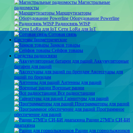
Магистральные
радиомосты
Маршрутизаторы
Оборудование Powerline
Радиосвязь WISP
Сети LoRa для IoT
Сотовая связь
Системы биометрические
Замков товары
Сейфов товары
Средства радиосвязи
Аккумуляторные
батареи для раций
Аксессуары для
раций по брендам
Антенны для раций
Военные рации
Все радиостанции
Гарнитуры для раций
Программаторы для раций
Программное
обеспечение для раций
Рации 27МГц СИ-БИ
диапазона
Рации для горнолыжников