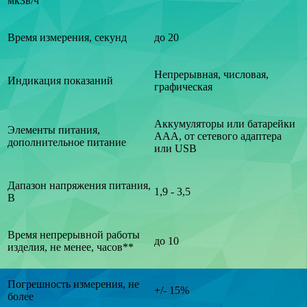
мкЗв/ч
Время измерения, секунд
до 20
Непрерывная, числовая,
Индикация показаний
графическая
Аккумуляторы или батарейки
Элементы питания,
ААА, от сетевого адаптера
дополнительное питание
или USB
Дапазон напряжения питания,
1,9 - 3,5
В
Время непрерывной работы
до 10
изделия, не менее, часов**
Погрешность измерения, не
+/- 15%
более