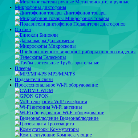
Металлоискатели ручные
Микрофоны диктофоны
Диктофонов товары
Микрофонов товары
Подавители диктофонов
Оптика
Бинокли
Дальномеры
Микроскопы
Приборы ночного видения
Телескопы
Трубы зрительные
Плееры
MP3/MP4/PS
Подавители связи
Профессиональное Wi-Fi оборудование
CWDM
GPON
VoIP телефония
Wi-Fi антенны
Wi-Fi оборудование
Видеонаблюдение
Грозозащита
Коммутаторы
Комплектующие