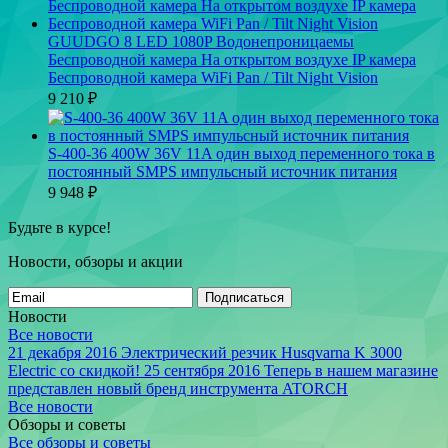
GUUDGO 8 LED 1080P Водонепроницаемы
Беспроводной камера На открытом воздухе IP камера
Беспроводной камера WiFi Pan / Tilt Night Vision
9 210
₽
S-400-36 400W 36V 11A один выход переменного тока в
постоянный SMPS импульсный источник питания
9 948
₽
Будьте в курсе!
Новости, обзоры и акции
Подписаться
Новости
Все новости
21 декабря 2016
Электрический резчик Husqvarna K 3000
Electric со скидкой!
25 сентября 2016
Теперь в нашем магазине
представлен новый бренд инструмента ATORCH
Все новости
Обзоры и советы
Все обзоры и советы