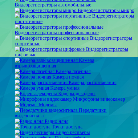
Видеорегистраторы автомобильные
Видеорегистраторы микро
Видеорегистраторы
портативные
Видеорегистраторы профессиональные
Видеорегистраторы
спортивные
Видеорегистраторы
цифровые
Камера
взрывозащищенная
Камера лазерная
Камера ночная
Камера распознавания
Камера умная
Кодеры-декодеры
Микрофоны видеокамер
Модемы
Передатчики
видеосигнала
Радио няня
Точки доступа
Видео ресиверы
Видеотелефоны