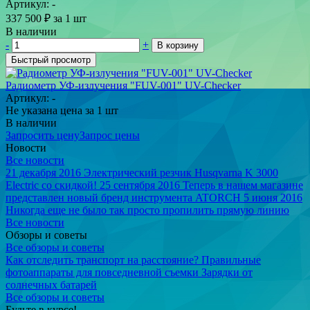
Артикул: -
337 500
₽
за 1 шт
В наличии
-
+
В корзину
Быстрый просмотр
Радиометр УФ-излучения "FUV-001" UV-Checker
Артикул: -
Не указана цена
за 1 шт
В наличии
Запросить цену
Запрос цены
Новости
Все новости
21 декабря 2016
Электрический резчик Husqvarna K 3000
Electric со скидкой!
25 сентября 2016
Теперь в нашем магазине
представлен новый бренд инструмента ATORCH
5 июня 2016
Никогда еще не было так просто пропилить прямую линию
Все новости
Обзоры и советы
Все обзоры и советы
Как отследить транспорт на расстояние?
Правильные
фотоаппараты для повседневной съемки
Зарядки от
солнечных батарей
Все обзоры и советы
Будьте в курсе!