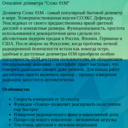
Описание дозиметра "Соэкс 01М"
Дозиметр Соэкс 01М - самый популярный бытовой дозиметр
в мире. Усовершенствованная версия СОЭКС Дефендер.
Унаследовал от своего предшественника яркий цветной
дисплей и компактные размеры. Функциональность, простота
использования и демократичная цена сделали его
абсолютным лидером продаж в России, Японии, Германии и
США. После аварии на Фукусиме, когда проблема личной
радиационной безопасности встала как никогда остро,
удобные и доступные дозиметры 01М приобрели особую
популярность. 01М доступен пользователям, не обладающим
специальными знаниями – интерфейс прост настолько, что
измерить радиацию сможет даже ребенок. Для начала работ
достаточно просто включить прибор – процесс измерения
радиации запустится автоматически.
Особенности:
Скорость измерения от 10 секунд
Функция «Поиск» позволяет реагировать на источник
еще быстрее
Измерение радиационного фона и накопленной дозы
Процессор нового поколения – мгновенная загрузка
Текстовая, цветовая и звуковая индикация