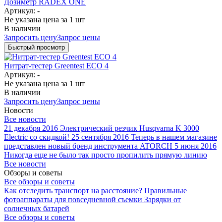
Дозиметр RADEX ONE
Артикул: -
Не указана цена
за 1 шт
В наличии
Запросить цену
Запрос цены
Быстрый просмотр
Нитрат-тестер Greentest ECO 4
Артикул: -
Не указана цена
за 1 шт
В наличии
Запросить цену
Запрос цены
Новости
Все новости
21 декабря 2016
Электрический резчик Husqvarna K 3000
Electric со скидкой!
25 сентября 2016
Теперь в нашем магазине
представлен новый бренд инструмента ATORCH
5 июня 2016
Никогда еще не было так просто пропилить прямую линию
Все новости
Обзоры и советы
Все обзоры и советы
Как отследить транспорт на расстояние?
Правильные
фотоаппараты для повседневной съемки
Зарядки от
солнечных батарей
Все обзоры и советы