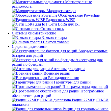
Магистральные
радиомосты
Маршрутизаторы
Оборудование Powerline
Радиосвязь WISP
Сети LoRa для IoT
Сотовая связь
Системы биометрические
Замков товары
Сейфов товары
Средства радиосвязи
Аккумуляторные
батареи для раций
Аксессуары для
раций по брендам
Антенны для раций
Военные рации
Все радиостанции
Гарнитуры для раций
Программаторы для раций
Программное
обеспечение для раций
Рации 27МГц СИ-БИ
диапазона
Рации для горнолыжников