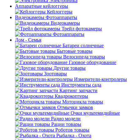
Электроника
Аппаратные кейлоггеры
Кейлоггеры
Видеокамеры Фотоаппараты
Видеокамеры
Трейл фотокамеры
Фотоаппараты
Дом - Семья
Батареи солнечные
Бытовые товары
Велосипеда товары
Газовое оборудование
Другие товары
Зоотовары
Измерители-контролеры
Инструменты сада
Картинг запчасти
Квадрокоптеры
Мотоцикла товары
Отмычки замков
Очки мультемидийные
Радио модели
Рации товары
Роботов товары
Рыбалка - Охота