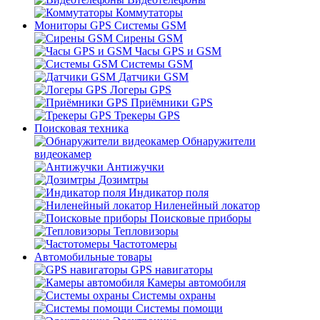
Коммутаторы
Мониторы GPS Системы GSM
Сирены GSM
Часы GPS и GSM
Системы GSM
Датчики GSM
Логеры GPS
Приёмники GPS
Трекеры GPS
Поисковая техника
Обнаружители
видеокамер
Антижучки
Дозимтры
Индикатор поля
Ниленейный локатор
Поисковые приборы
Тепловизоры
Частотомеры
Автомобильные товары
GPS навигаторы
Камеры автомобиля
Системы охраны
Системы помощи