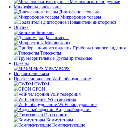
Металлоискатели ручные
Микрофоны диктофоны
Диктофонов товары
Микрофонов товары
Подавители диктофонов
Оптика
Бинокли
Дальномеры
Микроскопы
Приборы ночного видения
Телескопы
Трубы зрительные
Плееры
MP3/MP4/PS
Подавители связи
Профессиональное Wi-Fi оборудование
CWDM
GPON
VoIP телефония
Wi-Fi антенны
Wi-Fi оборудование
Видеонаблюдение
Грозозащита
Коммутаторы
Комплектующие