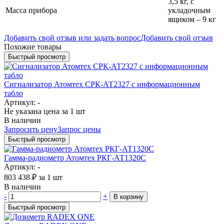
3,5 кг, с
Масса прибора
укладочным
ящиком – 9 кг
Добавить свой отзыв или задать вопрос
Добавить свой отзыв
Похожие товары
Быстрый просмотр
Сигнализатор Атомтех СРК-АТ2327 с информационным
табло
Артикул: -
Не указана цена
за 1 шт
В наличии
Запросить цену
Запрос цены
Быстрый просмотр
Гамма-радиометр Атомтех РКГ-АТ1320С
Артикул: -
803 438
₽
за 1 шт
В наличии
-
+
В корзину
Быстрый просмотр