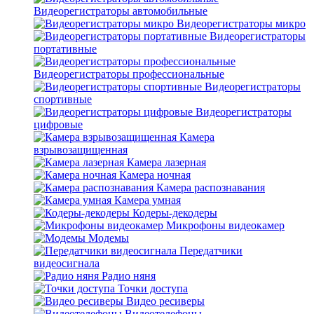
Видеорегистраторы автомобильные
Видеорегистраторы микро
Видеорегистраторы
портативные
Видеорегистраторы профессиональные
Видеорегистраторы
спортивные
Видеорегистраторы
цифровые
Камера
взрывозащищенная
Камера лазерная
Камера ночная
Камера распознавания
Камера умная
Кодеры-декодеры
Микрофоны видеокамер
Модемы
Передатчики
видеосигнала
Радио няня
Точки доступа
Видео ресиверы
Видеотелефоны