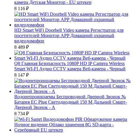
камера Детская Монитор - EU штекер
8 116
₽
HD Smart WiFi Doorbell Video камера Регистратор для
посетителей Монитор APP Домашний охранный
видеодомофон
8 489
₽
Q8 Главная Безопасность 1080P HD IP Camrea Wireless
Smart WI-FI Аудио CCTV камера Веб-камера - Черный
8 147
₽
Водонепроницаемы Беспроводной Дверной Звонок №
Батарея ЕС Plug Светодиодный 150 М Дальний Смарт-
Дверной Звонок - А
8 734
₽