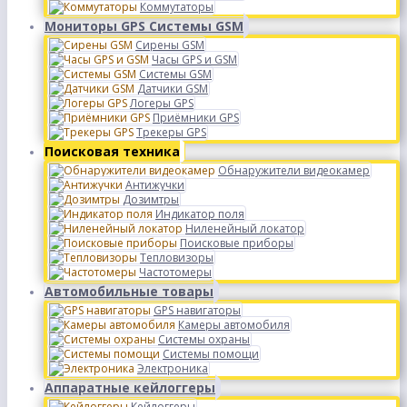
Коммутаторы
Мониторы GPS Системы GSM
Сирены GSM
Часы GPS и GSM
Системы GSM
Датчики GSM
Логеры GPS
Приёмники GPS
Трекеры GPS
Поисковая техника
Обнаружители видеокамер
Антижучки
Дозимтры
Индикатор поля
Ниленейный локатор
Поисковые приборы
Тепловизоры
Частотомеры
Автомобильные товары
GPS навигаторы
Камеры автомобиля
Системы охраны
Системы помощи
Электроника
Аппаратные кейлоггеры
Кейлоггеры