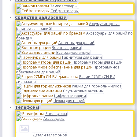
Замков товары
Сейфов товары
Средства радиосвязи
Аккумуляторные
батареи для раций
Аксессуары для раций по
брендам
Антенны для раций
Военные рации
Все радиостанции
Гарнитуры для раций
Программаторы для раций
Программное
обеспечение для раций
Рации 27МГц СИ-БИ
диапазона
Рации для горнолыжников
Спутниковые антенны
Цифровые рации
Чехлы для раций
Телефоны
IP телефоны
Аксессуары
Детали телефонов