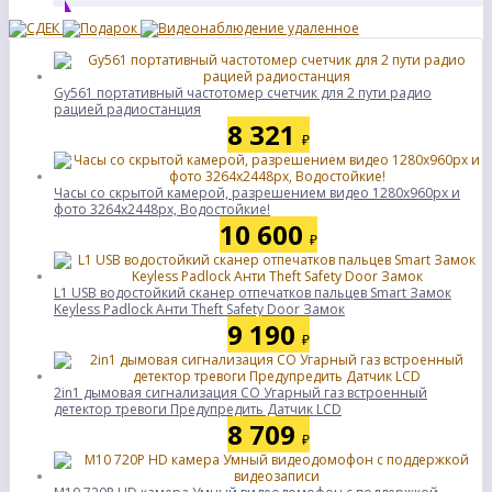
Gy561 портативный частотомер счетчик для 2 пути радио
рацией радиостанция
8 321
₽
Часы со скрытой камерой, разрешением видео 1280х960px и
фото 3264х2448px, Водостойкие!
10 600
₽
L1 USB водостойкий сканер отпечатков пальцев Smart Замок
Keyless Padlock Анти Theft Safety Door Замок
9 190
₽
2in1 дымовая сигнализация CO Угарный газ встроенный
детектор тревоги Предупредить Датчик LCD
8 709
₽