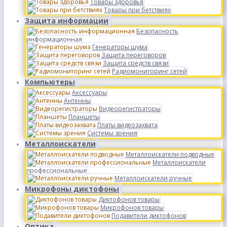
Товары здоровья
Товары при бетствиях
Защита информации
Безопасность
информационная
Генераторы шума
Защита переговоров
Защита средств связи
Радиомониторинг сетей
Компьютеры
Аксессуары
Антенны
Видеорегистраторы
Планшеты
Платы видеозахвата
Системы зрения
Металлоискатели
Металлоискатели подводные
Металлоискатели
профессиональные
Металлоискатели ручные
Микрофоны диктофоны
Диктофонов товары
Микрофонов товары
Подавители диктофонов
Оптика