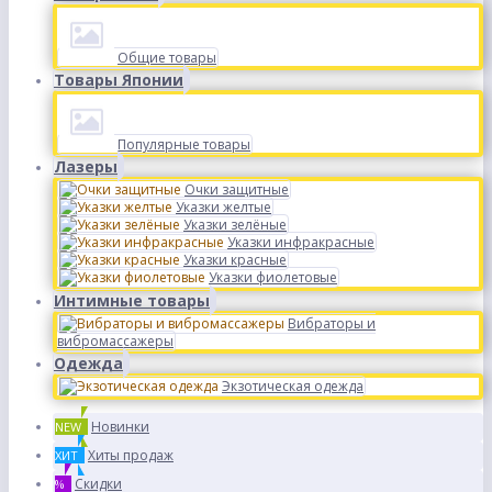
Общие товары
Товары Японии
Популярные товары
Лазеры
Очки защитные
Указки желтые
Указки зелёные
Указки инфракрасные
Указки красные
Указки фиолетовые
Интимные товары
Вибраторы и
вибромассажеры
Одежда
Экзотическая одежда
Новинки
NEW
Хиты продаж
ХИТ
Скидки
%