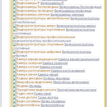
Видеокамеры IP
Видеокамеры беспроводные
Видеокамеры проводные
Видеокамеры уличные
Видеорегистраторы
автомобильные
Видеорегистраторы микро
Видеорегистраторы
портативные
Видеорегистраторы профессиональные
Видеорегистраторы
спортивные
Видеорегистраторы
цифровые
Камера взрывозащищенная
Камера лазерная
Камера ночная
Камера распознавания
Камера умная
Кодеры-декодеры
Микрофоны видеокамер
Модемы
Передатчики видеосигнала
Радио няня
Точки доступа
Видео ресиверы
Видеотелефоны