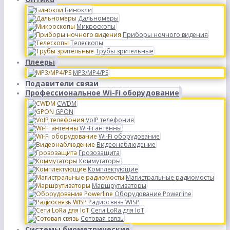
Бинокли
Дальномеры
Микроскопы
Приборы ночного видения
Телескопы
Трубы зрительные
Плееры
MP3/MP4/PS
Подавители связи
Профессиональное Wi-Fi оборудование
CWDM
GPON
VoIP телефония
Wi-Fi антенны
Wi-Fi оборудование
Видеонаблюдение
Грозозащита
Коммутаторы
Комплектующие
Магистральные радиомосты
Маршрутизаторы
Оборудование Powerline
Радиосвязь WISP
Сети LoRa для IoT
Сотовая связь
Системы биометрические