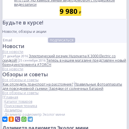
M10 720P HD камера Умный видеодомофон с поддержкой
видеозаписи
9 980
₽
Будьте в курсе!
Новости, обзоры и акции
ПОДПИСАТЬСЯ
Новости
Все новости
Электрический резчик Husqvarna K 3000 Electric со
21 декабря 2016
скидкой!
Теперь в нашем магазине представлен новый
25 сентября 2016
бренд инструмента ATORCH
Все новости
Обзоры и советы
Все обзоры и советы
Как отследить транспорт на расстояние?
Правильные фотоаппараты
для повседневной съемки
Зарядки от солнечных батарей
Все обзоры и советы
Главная
Каталог товаров
Поисковая техника
Дозимтры
Дозиметр радиометр Эколог мини
Дозиметр радиометр Эколог мини