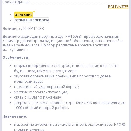
Производитель
POLIMASTER
ОПИСАНИЕ
ОТЗЫВЫ И ВОПРОСЫ
Дозиметр ДКГ-РМ1603B
Дозиметр радиации наручный ДКГ-РМ1603B - профессиональный
дозиметр для контроля радиационной обстановки, выполненный в
виде наручных часов. Прибор рассчитан на жесткие условия
эксплуатации.
Особенности:
индикация времени, календаря, использование в качестве
будильника, таймера, секундомера;
звуковая сигнализация превышения порогов по дозе и
мощности дозы;
герметичный ударопрочный корпус;
жесткие условия эксплуатации;
связь с ПЭВМ по ИК-каналу;
энергонезависимая память, сохранение PIN пользователя и до
1000 событий историй работы.
Назначение
:
измерение амбиентной эквивалентной мощности дозы Н*(10)
гамма-­излучения;