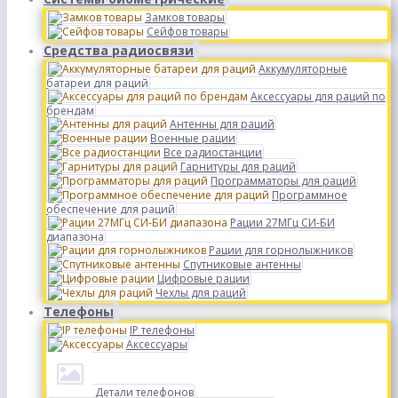
Замков товары
Сейфов товары
Средства радиосвязи
Аккумуляторные
батареи для раций
Аксессуары для раций по
брендам
Антенны для раций
Военные рации
Все радиостанции
Гарнитуры для раций
Программаторы для раций
Программное
обеспечение для раций
Рации 27МГц СИ-БИ
диапазона
Рации для горнолыжников
Спутниковые антенны
Цифровые рации
Чехлы для раций
Телефоны
IP телефоны
Аксессуары
Детали телефонов