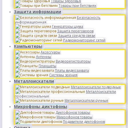
Товары здоровья
Товары при бетствиях
Защита информации
Безопасность
информационная
Генераторы шума
Защита переговоров
Защита средств связи
Радиомониторинг сетей
Компьютеры
Аксессуары
Антенны
Видеорегистраторы
Планшеты
Платы видеозахвата
Системы зрения
Металлоискатели
Металлоискатели подводные
Металлоискатели
профессиональные
Металлоискатели ручные
Микрофоны диктофоны
Диктофонов товары
Микрофонов товары
Подавители диктофонов
Оптика