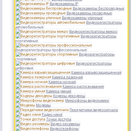
Видеокамеры IP
Видеокамеры беспроводные
Видеокамеры проводные
Видеокамеры уличные
Видеорегистраторы
автомобильные
Видеорегистраторы микро
Видеорегистраторы
портативные
Видеорегистраторы профессиональные
Видеорегистраторы
спортивные
Видеорегистраторы
цифровые
Камера взрывозащищенная
Камера лазерная
Камера ночная
Камера распознавания
Камера умная
Кодеры-декодеры
Микрофоны видеокамер
Модемы
Передатчики видеосигнала
Радио няня
Точки доступа
Видео ресиверы
Видеотелефоны