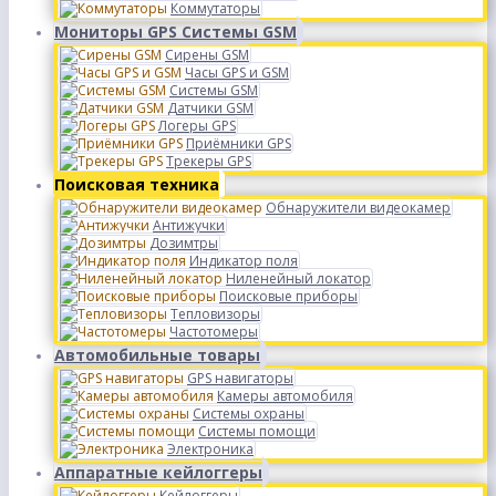
Коммутаторы
Мониторы GPS Системы GSM
Сирены GSM
Часы GPS и GSM
Системы GSM
Датчики GSM
Логеры GPS
Приёмники GPS
Трекеры GPS
Поисковая техника
Обнаружители видеокамер
Антижучки
Дозимтры
Индикатор поля
Ниленейный локатор
Поисковые приборы
Тепловизоры
Частотомеры
Автомобильные товары
GPS навигаторы
Камеры автомобиля
Системы охраны
Системы помощи
Электроника
Аппаратные кейлоггеры
Кейлоггеры