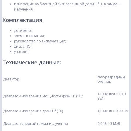
измерение амбиентной эквивалентной дозы Н*(10) гамма-­
излучения.
Комплектация:
дозиметр;
элемент питания;
руководство по эксплуатации;
диск с ПО;
упаковка.
Технические данные:
газоразрядный
Детектор
счетчик
1,0 мкЗв/ч ÷ 10,0
Диапазон измерения мощности дозы Н*(10):
Зв/ч
Диапазон измерения дозы H*(10)
1,0 мкЗв ÷ 9,99 Зв
Диапазон энергий гамма-­излучения
0,048 ÷ 3 МэВ