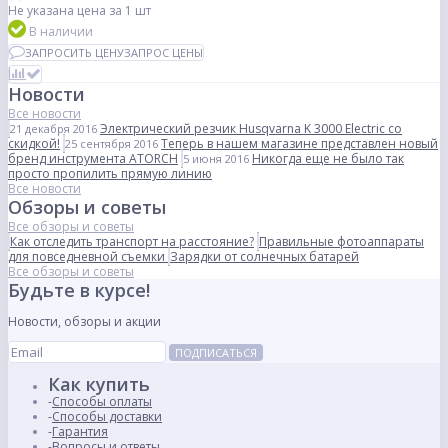
Не указана цена
за 1 шт
В наличии
ЗАПРОСИТЬ ЦЕНУ
ЗАПРОС ЦЕНЫ
Новости
Все новости
Электрический резчик Husqvarna K 3000 Electric со
21 декабря 2016
скидкой!
Теперь в нашем магазине представлен новый
25 сентября 2016
бренд инструмента ATORCH
Никогда еще не было так
5 июня 2016
просто пропилить прямую линию
Все новости
Обзоры и советы
Все обзоры и советы
Как отследить транспорт на расстояние?
Правильные фотоаппараты
для повседневной съемки
Зарядки от солнечных батарей
Все обзоры и советы
Будьте в курсе!
Новости, обзоры и акции
ПОДПИСАТЬСЯ
Как купить
Способы оплаты
Способы доставки
Гарантия
Вопросы и ответы