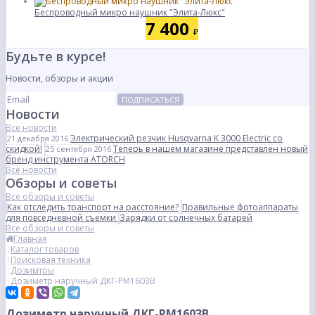
Беспроводный микро наушник "Элита-Люкс"
7 400
₽
Будьте в курсе!
Новости, обзоры и акции
ПОДПИСАТЬСЯ
Новости
Все новости
Электрический резчик Husqvarna K 3000 Electric со
21 декабря 2016
скидкой!
Теперь в нашем магазине представлен новый
25 сентября 2016
бренд инструмента ATORCH
Все новости
Обзоры и советы
Все обзоры и советы
Как отследить транспорт на расстояние?
Правильные фотоаппараты
для повседневной съемки
Зарядки от солнечных батарей
Все обзоры и советы
Главная
Каталог товаров
Поисковая техника
Дозимтры
Дозиметр наручный ДКГ-РМ1603B
Дозиметр наручный ДКГ-РМ1603B