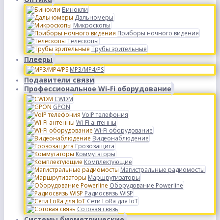
Бинокли
Дальномеры
Микроскопы
Приборы ночного видения
Телескопы
Трубы зрительные
Плееры
MP3/MP4/PS
Подавители связи
Профессиональное Wi-Fi оборудование
CWDM
GPON
VoIP телефония
Wi-Fi антенны
Wi-Fi оборудование
Видеонаблюдение
Грозозащита
Коммутаторы
Комплектующие
Магистральные радиомосты
Маршрутизаторы
Оборудование Powerline
Радиосвязь WISP
Сети LoRa для IoT
Сотовая связь
Системы биометрические