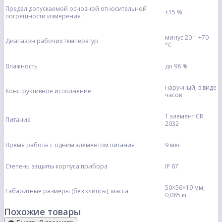
Предел допускаемой основной относительной
±15 %
погрешности измерения
минус 20 ÷ +70
Диапазон рабочих температур
°С
Влажность
до 98 %
наручный, в виде
Конструктивное исполнение
часов
1 элемент CR
Питание
2032
Время работы с одним элементом питания
9 мес
Степень защиты корпуса прибора
IP 67
50×56×19 мм,
Габаритные размеры (без клипсы), масса
0,085 кг
Похожие товары