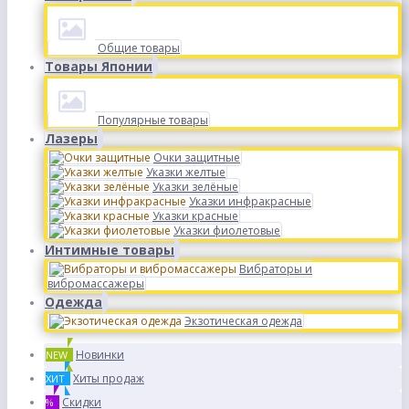
Общие товары
Товары Японии
Популярные товары
Лазеры
Очки защитные
Указки желтые
Указки зелёные
Указки инфракрасные
Указки красные
Указки фиолетовые
Интимные товары
Вибраторы и
вибромассажеры
Одежда
Экзотическая одежда
Новинки
NEW
Хиты продаж
ХИТ
Скидки
%