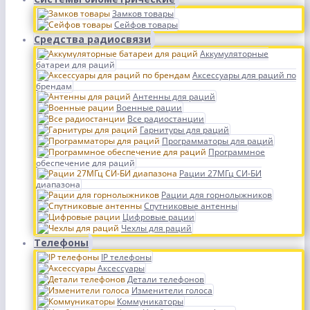
Замков товары
Сейфов товары
Средства радиосвязи
Аккумуляторные
батареи для раций
Аксессуары для раций по
брендам
Антенны для раций
Военные рации
Все радиостанции
Гарнитуры для раций
Программаторы для раций
Программное
обеспечение для раций
Рации 27МГц СИ-БИ
диапазона
Рации для горнолыжников
Спутниковые антенны
Цифровые рации
Чехлы для раций
Телефоны
IP телефоны
Аксессуары
Детали телефонов
Изменители голоса
Коммуникаторы