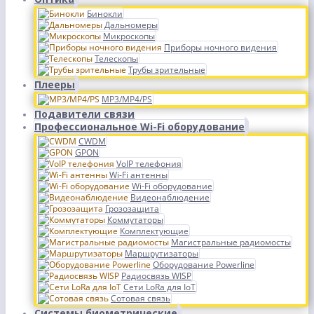
Бинокли
Дальномеры
Микроскопы
Приборы ночного видения
Телескопы
Трубы зрительные
Плееры
MP3/MP4/PS
Подавители связи
Профессиональное Wi-Fi оборудование
CWDM
GPON
VoIP телефония
Wi-Fi антенны
Wi-Fi оборудование
Видеонаблюдение
Грозозащита
Коммутаторы
Комплектующие
Магистральные радиомосты
Маршрутизаторы
Оборудование Powerline
Радиосвязь WISP
Сети LoRa для IoT
Сотовая связь
Системы биометрические