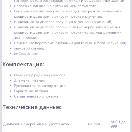
гигиенического обследования жилых и общественных зданий);
непрерывная оценка с уточнением результата;
быстрый автоматический перезапуск при резком изменении
мощности дозы или плотности потока излучения;
индикация на дисплее полученных фоновых значений;
индикация на дисплее превышения измеренного значения
мощности дозы или плотности потока частиц над фоновыми
значениями;
изменение порога сигнализации для гамма- и бета-излучения;
звуковой сигнал;
вибросигнал;
Комплектация:
Индикатор радиоактивности
Элемент питания
Руководство по эксплуатации
Гарантийный талон
Свидетельство о поверке
Технические данные:
от 0.1 до
Диапазон измерения мощности дозы
мкЗв/ч
999