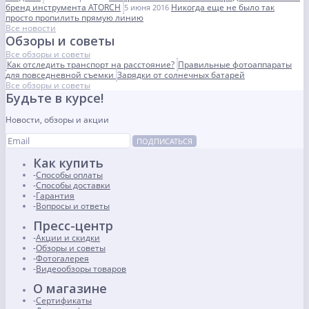
бренд инструмента ATORCH
Никогда еще не было так
5 июня 2016
просто пропилить прямую линию
Все новости
Обзоры и советы
Все обзоры и советы
Как отследить транспорт на расстояние?
Правильные фотоаппараты
для повседневной съемки
Зарядки от солнечных батарей
Все обзоры и советы
Будьте в курсе!
Новости, обзоры и акции
ПОДПИСАТЬСЯ
Как купить
Способы оплаты
Способы доставки
Гарантия
Вопросы и ответы
Пресс-центр
Акции и скидки
Обзоры и советы
Фотогалерея
Видеообзоры товаров
О магазине
Сертификаты