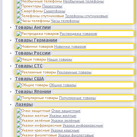
Необычные телефоны
Проекторы
Смартфоны
Телефоны спутниковые
Часы телефоны
Товары Англии
Распродажа товаров
Товары Германии
Новинки товаров
Товары России
Наши товары
Товары СТС
Рекламные товары
Товары США
Общие товары
Товары Японии
Популярные товары
Лазеры
Очки защитные
Указки желтые
Указки зелёные
Указки инфракрасные
Указки красные
Указки фиолетовые