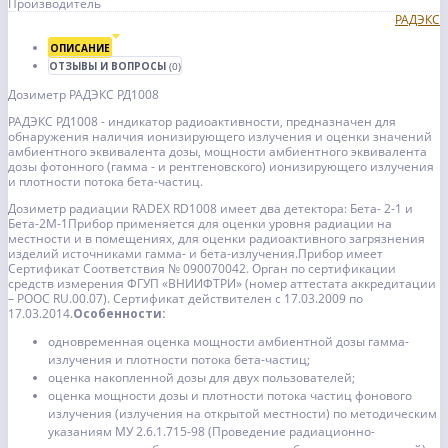
Производитель
РАДЭКС
ОПИСАНИЕ
ОТЗЫВЫ И ВОПРОСЫ
(0)
Дозиметр РАДЭКС РД1008
РАДЭКС РД1008 - индикатор радиоактивности, предназначен для
обнаружения наличия ионизирующего излучения и оценки значений
амбиентного эквивалента дозы, мощности амбиентного эквивалента
дозы фотонного (гамма - и рентгеновского) ионизирующего излучения
и плотности потока бета-частиц.
Дозиметр радиации RADEX RD1008 имеет два детектора: Бета- 2-1 и
Бета-2М-1Прибор применяется для оценки уровня радиации на
местности и в помещениях, для оценки радиоактивного загрязнения
изделий источниками гамма- и бета-излучения.Прибор имеет
Сертификат Соответствия № 090070042. Орган по сертификации
средств измерения ФГУП «ВНИИФТРИ» (номер аттестата аккредитации
– POOC RU.00.07). Сертификат действителен c 17.03.2009 по
17.03.2014.
Особенности:
одновременная оценка мощности амбиентной дозы гамма-
излучения и плотности потока бета-частиц;
оценка накопленной дозы для двух пользователей;
оценка мощности дозы и плотности потока частиц фонового
излучения (излучения на открытой местности) по методическим
указаниям МУ 2.6.1.715-98 (Проведение радиационно-