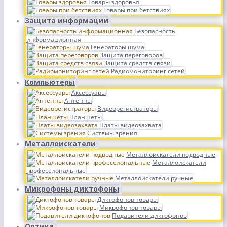
Товары здоровья
Товары при бетствиях
Защита информации
Безопасность
информационная
Генераторы шума
Защита переговоров
Защита средств связи
Радиомониторинг сетей
Компьютеры
Аксессуары
Антенны
Видеорегистраторы
Планшеты
Платы видеозахвата
Системы зрения
Металлоискатели
Металлоискатели подводные
Металлоискатели
профессиональные
Металлоискатели ручные
Микрофоны диктофоны
Диктофонов товары
Микрофонов товары
Подавители диктофонов
Оптика