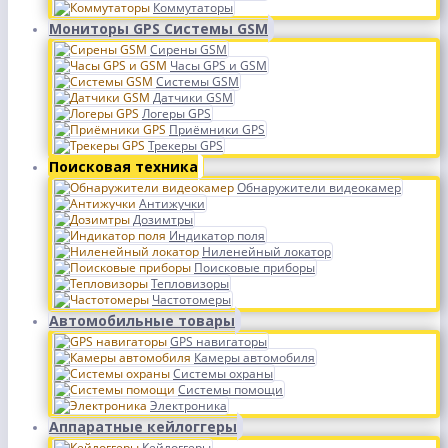
Коммутаторы
Мониторы GPS Системы GSM
Сирены GSM
Часы GPS и GSM
Системы GSM
Датчики GSM
Логеры GPS
Приёмники GPS
Трекеры GPS
Поисковая техника
Обнаружители видеокамер
Антижучки
Дозимтры
Индикатор поля
Ниленейный локатор
Поисковые приборы
Тепловизоры
Частотомеры
Автомобильные товары
GPS навигаторы
Камеры автомобиля
Системы охраны
Системы помощи
Электроника
Аппаратные кейлоггеры
Кейлоггеры