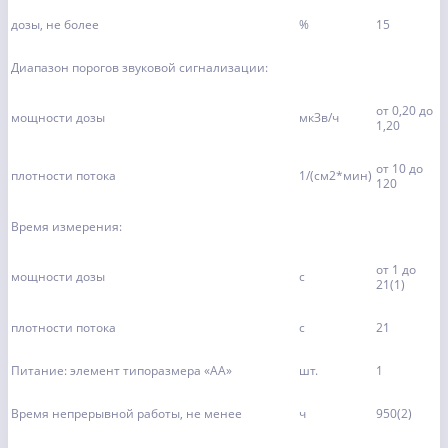
дозы, не более
%
15
Диапазон порогов звуковой сигнализации:
от 0,20 до
мощности дозы
мкЗв/ч
1,20
от 10 до
плотности потока
1/(см2*мин)
120
Время измерения:
от 1 до
мощности дозы
c
21(1)
плотности потока
c
21
Питание: элемент типоразмера «АА»
шт.
1
Время непрерывной работы, не менее
ч
950(2)