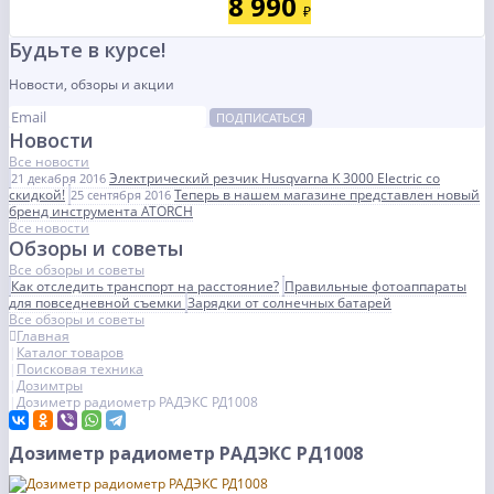
8 990
₽
Будьте в курсе!
Новости, обзоры и акции
ПОДПИСАТЬСЯ
Новости
Все новости
Электрический резчик Husqvarna K 3000 Electric со
21 декабря 2016
скидкой!
Теперь в нашем магазине представлен новый
25 сентября 2016
бренд инструмента ATORCH
Все новости
Обзоры и советы
Все обзоры и советы
Как отследить транспорт на расстояние?
Правильные фотоаппараты
для повседневной съемки
Зарядки от солнечных батарей
Все обзоры и советы
Главная
Каталог товаров
Поисковая техника
Дозимтры
Дозиметр радиометр РАДЭКС РД1008
Дозиметр радиометр РАДЭКС РД1008