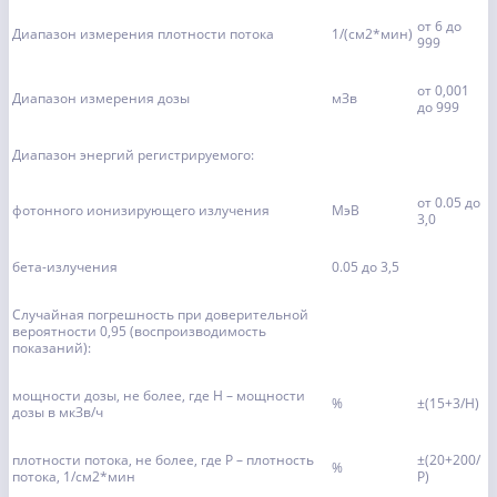
от 6 до
Диапазон измерения плотности потока
1/(см2*мин)
999
от 0,001
Диапазон измерения дозы
мЗв
до 999
Диапазон энергий регистрируемого:
от 0.05 до
фотонного ионизирующего излучения
МэВ
3,0
бета-излучения
0.05 до 3,5
Случайная погрешность при доверительной
вероятности 0,95 (воспроизводимость
показаний):
мощности дозы, не более, где Н – мощности
%
±(15+3/Н)
дозы в мкЗв/ч
плотности потока, не более, где Р – плотность
±(20+200/
%
потока, 1/см2*мин
Р)