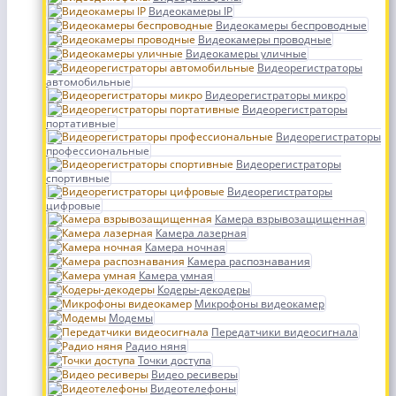
Видеокамеры IP
Видеокамеры беспроводные
Видеокамеры проводные
Видеокамеры уличные
Видеорегистраторы
автомобильные
Видеорегистраторы микро
Видеорегистраторы
портативные
Видеорегистраторы
профессиональные
Видеорегистраторы
спортивные
Видеорегистраторы
цифровые
Камера взрывозащищенная
Камера лазерная
Камера ночная
Камера распознавания
Камера умная
Кодеры-декодеры
Микрофоны видеокамер
Модемы
Передатчики видеосигнала
Радио няня
Точки доступа
Видео ресиверы
Видеотелефоны