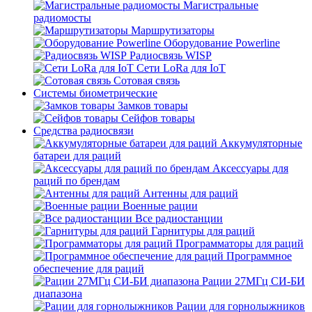
Магистральные
радиомосты
Маршрутизаторы
Оборудование Powerline
Радиосвязь WISP
Сети LoRa для IoT
Сотовая связь
Системы биометрические
Замков товары
Сейфов товары
Средства радиосвязи
Аккумуляторные
батареи для раций
Аксессуары для
раций по брендам
Антенны для раций
Военные рации
Все радиостанции
Гарнитуры для раций
Программаторы для раций
Программное
обеспечение для раций
Рации 27МГц СИ-БИ
диапазона
Рации для горнолыжников