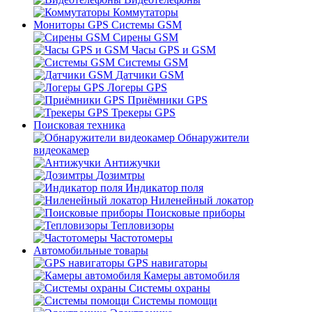
Коммутаторы
Мониторы GPS Системы GSM
Сирены GSM
Часы GPS и GSM
Системы GSM
Датчики GSM
Логеры GPS
Приёмники GPS
Трекеры GPS
Поисковая техника
Обнаружители
видеокамер
Антижучки
Дозимтры
Индикатор поля
Ниленейный локатор
Поисковые приборы
Тепловизоры
Частотомеры
Автомобильные товары
GPS навигаторы
Камеры автомобиля
Системы охраны
Системы помощи