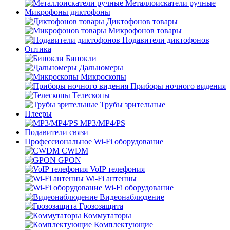
Металлоискатели ручные
Микрофоны диктофоны
Диктофонов товары
Микрофонов товары
Подавители диктофонов
Оптика
Бинокли
Дальномеры
Микроскопы
Приборы ночного видения
Телескопы
Трубы зрительные
Плееры
MP3/MP4/PS
Подавители связи
Профессиональное Wi-Fi оборудование
CWDM
GPON
VoIP телефония
Wi-Fi антенны
Wi-Fi оборудование
Видеонаблюдение
Грозозащита
Коммутаторы
Комплектующие