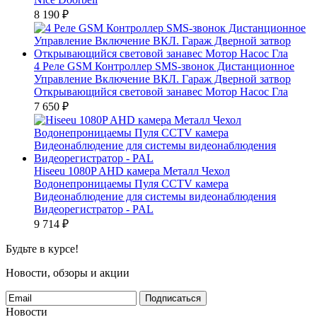
8 190
₽
4 Реле GSM Контроллер SMS-звонок Дистанционное
Управление Включение ВКЛ. Гараж Дверной затвор
Открывающийся световой занавес Мотор Насос Гла
7 650
₽
Hiseeu 1080P AHD камера Металл Чехол
Водонепроницаемы Пуля CCTV камера
Видеонаблюдение для системы видеонаблюдения
Видеорегистратор - PAL
9 714
₽
Будьте в курсе!
Новости, обзоры и акции
Подписаться
Новости