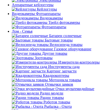
Электроника
Аппаратные кейлоггеры
Кейлоггеры
Видеокамеры Фотоаппараты
Видеокамеры
Трейл фотокамеры
Фотоаппараты
Дом - Семья
Батареи солнечные
Бытовые товары
Велосипеда товары
Газовое оборудование
Другие товары
Зоотовары
Измерители-контролеры
Инструменты сада
Картинг запчасти
Квадрокоптеры
Мотоцикла товары
Отмычки замков
Очки мультемидийные
Радио модели
Рации товары
Роботов товары
Рыбалка - Охота