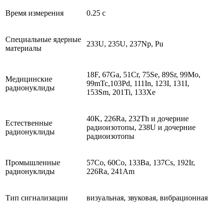
Время измерения
0.25 с
Специальные ядерные
233U, 235U, 237Np, Pu
материалы
18F, 67Ga, 51Cr, 75Se, 89Sr, 99Mo,
Медицинские
99mTc,103Pd, 111In, 123I, 131I,
радионуклиды
153Sm, 201Ti, 133Xe
40K, 226Ra, 232Th и дочерние
Естественные
радиоизотопы, 238U и дочерние
радионуклиды
радиоизотопы
Промышленные
57Co, 60Co, 133Ba, 137Cs, 192Ir,
радионуклиды
226Ra, 241Am
Тип сигнализации
визуальная, звуковая, вибрационная