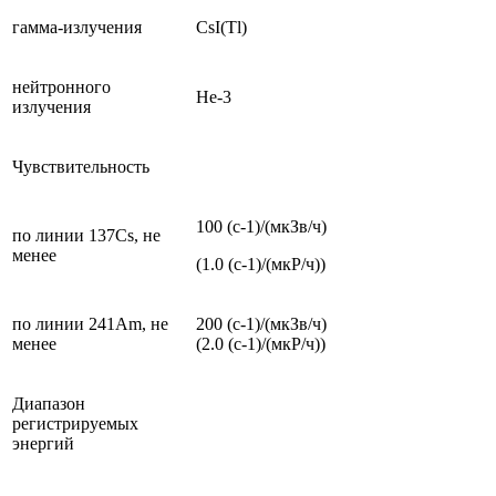
гамма-излучения
CsI(Tl)
нейтронного
He-3
излучения
Чувствительность
100 (с-1)/(мкЗв/ч)
по линии 137Сs, не
менее
(1.0 (с-1)/(мкР/ч))
по линии 241Am, не
200 (с-1)/(мкЗв/ч)
менее
(2.0 (с-1)/(мкР/ч))
Диапазон
регистрируемых
энергий