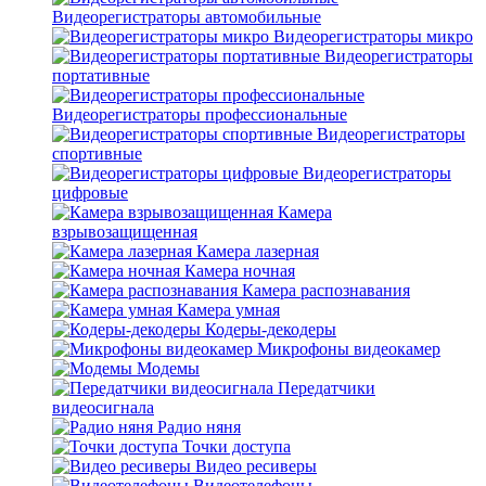
Видеорегистраторы автомобильные
Видеорегистраторы микро
Видеорегистраторы
портативные
Видеорегистраторы профессиональные
Видеорегистраторы
спортивные
Видеорегистраторы
цифровые
Камера
взрывозащищенная
Камера лазерная
Камера ночная
Камера распознавания
Камера умная
Кодеры-декодеры
Микрофоны видеокамер
Модемы
Передатчики
видеосигнала
Радио няня
Точки доступа
Видео ресиверы
Видеотелефоны