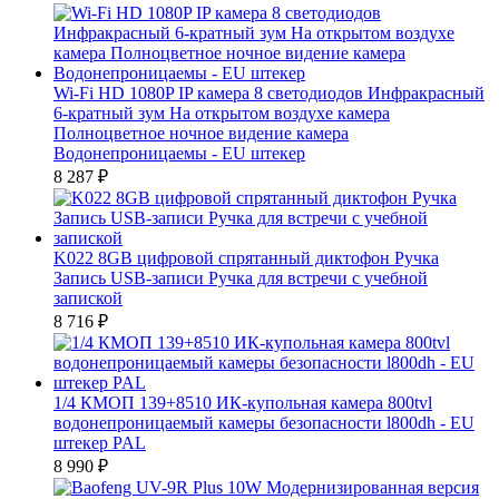
Wi-Fi HD 1080P IP камера 8 светодиодов Инфракрасный
6-кратный зум На открытом воздухе камера
Полноцветное ночное видение камера
Водонепроницаемы - EU штекер
8 287
₽
K022 8GB цифровой спрятанный диктофон Ручка
Запись USB-записи Ручка для встречи с учебной
запиской
8 716
₽
1/4 КМОП 139+8510 ИК-купольная камера 800tvl
водонепроницаемый камеры безопасности l800dh - EU
штекер PAL
8 990
₽