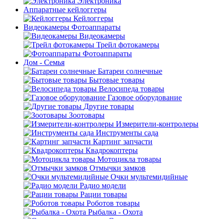
Электроника
Аппаратные кейлоггеры
Кейлоггеры
Видеокамеры Фотоаппараты
Видеокамеры
Трейл фотокамеры
Фотоаппараты
Дом - Семья
Батареи солнечные
Бытовые товары
Велосипеда товары
Газовое оборудование
Другие товары
Зоотовары
Измерители-контролеры
Инструменты сада
Картинг запчасти
Квадрокоптеры
Мотоцикла товары
Отмычки замков
Очки мультемидийные
Радио модели
Рации товары
Роботов товары
Рыбалка - Охота