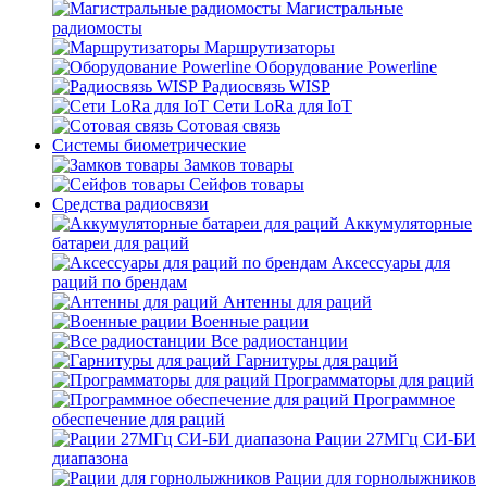
Магистральные
радиомосты
Маршрутизаторы
Оборудование Powerline
Радиосвязь WISP
Сети LoRa для IoT
Сотовая связь
Системы биометрические
Замков товары
Сейфов товары
Средства радиосвязи
Аккумуляторные
батареи для раций
Аксессуары для
раций по брендам
Антенны для раций
Военные рации
Все радиостанции
Гарнитуры для раций
Программаторы для раций
Программное
обеспечение для раций
Рации 27МГц СИ-БИ
диапазона
Рации для горнолыжников