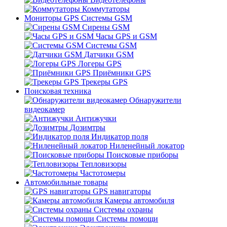
Коммутаторы
Мониторы GPS Системы GSM
Сирены GSM
Часы GPS и GSM
Системы GSM
Датчики GSM
Логеры GPS
Приёмники GPS
Трекеры GPS
Поисковая техника
Обнаружители
видеокамер
Антижучки
Дозимтры
Индикатор поля
Ниленейный локатор
Поисковые приборы
Тепловизоры
Частотомеры
Автомобильные товары
GPS навигаторы
Камеры автомобиля
Системы охраны
Системы помощи