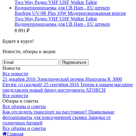
Baofeng UV-9R Plus 10W Модернизированная версия
Two Way Радио VHF UHF Walkie Talkie
Водонепроницаемы для CB Ham - EU штекер
8 891
₽
Будьте в курсе!
Новости, обзоры и акции
Подписаться
Новости
Все новости
21 декабря 2016
Электрический резчик Husqvarna K 3000
Electric со скидкой!
25 сентября 2016
Теперь в нашем магазине
представлен новый бренд инструмента ATORCH
Все новости
Обзоры и советы
Все обзоры и советы
Как отследить транспорт на расстояние?
Правильные
фотоаппараты для повседневной съемки
Зарядки от
солнечных батарей
Все обзоры и советы
Главная