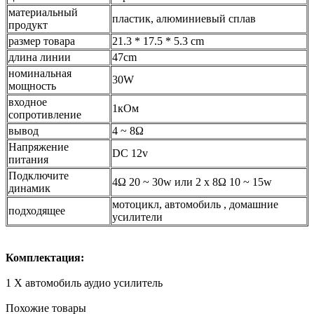
материальный
пластик, алюминиевый сплав
продукт
размер товара
21.3 * 17.5 * 5.3 cm
длина линии
47cm
номинальная
30W
мощность
входное
1кОм
сопротивление
вывод
4 ~ 8Ω
Напряжение
DC 12v
питания
Подключите
4Ω 20 ~ 30w или 2 х 8Ω 10 ~ 15w
динамик
мотоцикл, автомобиль , домашние
подходящее
усилители
Комплектация:
1 X автомобиль аудио усилитель
Похожие товары