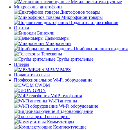
Металлоискатели ручные
Микрофоны диктофоны
Диктофонов товары
Микрофонов товары
Подавители диктофонов
Оптика
Бинокли
Дальномеры
Микроскопы
Приборы ночного видения
Телескопы
Трубы зрительные
Плееры
MP3/MP4/PS
Подавители связи
Профессиональное Wi-Fi оборудование
CWDM
GPON
VoIP телефония
Wi-Fi антенны
Wi-Fi оборудование
Видеонаблюдение
Грозозащита
Коммутаторы
Комплектующие