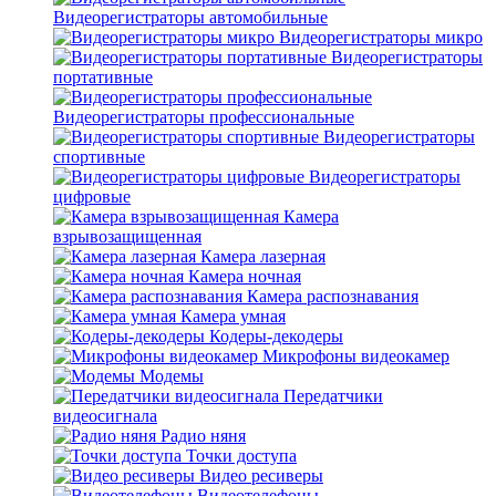
Видеорегистраторы автомобильные
Видеорегистраторы микро
Видеорегистраторы
портативные
Видеорегистраторы профессиональные
Видеорегистраторы
спортивные
Видеорегистраторы
цифровые
Камера
взрывозащищенная
Камера лазерная
Камера ночная
Камера распознавания
Камера умная
Кодеры-декодеры
Микрофоны видеокамер
Модемы
Передатчики
видеосигнала
Радио няня
Точки доступа
Видео ресиверы
Видеотелефоны