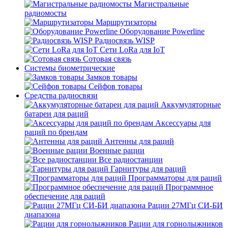
Магистральные
радиомосты
Маршрутизаторы
Оборудование Powerline
Радиосвязь WISP
Сети LoRa для IoT
Сотовая связь
Системы биометрические
Замков товары
Сейфов товары
Средства радиосвязи
Аккумуляторные
батареи для раций
Аксессуары для
раций по брендам
Антенны для раций
Военные рации
Все радиостанции
Гарнитуры для раций
Программаторы для раций
Программное
обеспечение для раций
Рации 27МГц СИ-БИ
диапазона
Рации для горнолыжников