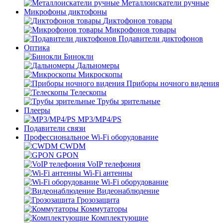
Металлоискатели ручные
Микрофоны диктофоны
Диктофонов товары
Микрофонов товары
Подавители диктофонов
Оптика
Бинокли
Дальномеры
Микроскопы
Приборы ночного видения
Телескопы
Трубы зрительные
Плееры
MP3/MP4/PS
Подавители связи
Профессиональное Wi-Fi оборудование
CWDM
GPON
VoIP телефония
Wi-Fi антенны
Wi-Fi оборудование
Видеонаблюдение
Грозозащита
Коммутаторы
Комплектующие