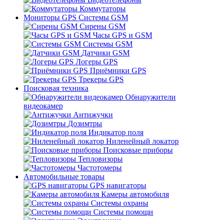
Коммутаторы
Мониторы GPS Системы GSM
Сирены GSM
Часы GPS и GSM
Системы GSM
Датчики GSM
Логеры GPS
Приёмники GPS
Трекеры GPS
Поисковая техника
Обнаружители
видеокамер
Антижучки
Дозимтры
Индикатор поля
Ниленейный локатор
Поисковые приборы
Тепловизоры
Частотомеры
Автомобильные товары
GPS навигаторы
Камеры автомобиля
Системы охраны
Системы помощи