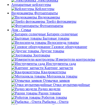
Электроника
Аппаратные кейлоггеры
Кейлоггеры
Видеокамеры Фотоаппараты
Видеокамеры
Трейл фотокамеры
Фотоаппараты
Дом - Семья
Батареи солнечные
Бытовые товары
Велосипеда товары
Газовое оборудование
Другие товары
Зоотовары
Измерители-контролеры
Инструменты сада
Картинг запчасти
Квадрокоптеры
Мотоцикла товары
Отмычки замков
Очки мультемидийные
Радио модели
Рации товары
Роботов товары
Рыбалка - Охота