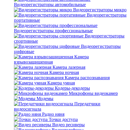
Видеорегистраторы автомобильные
Видеорегистраторы микро
Видеорегистраторы
портативные
Видеорегистраторы профессиональные
Видеорегистраторы
спортивные
Видеорегистраторы
цифровые
Камера
взрывозащищенная
Камера лазерная
Камера ночная
Камера распознавания
Камера умная
Кодеры-декодеры
Микрофоны видеокамер
Модемы
Передатчики
видеосигнала
Радио няня
Точки доступа
Видео ресиверы
Видеотелефоны