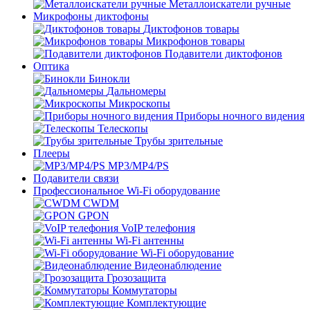
Металлоискатели ручные
Микрофоны диктофоны
Диктофонов товары
Микрофонов товары
Подавители диктофонов
Оптика
Бинокли
Дальномеры
Микроскопы
Приборы ночного видения
Телескопы
Трубы зрительные
Плееры
MP3/MP4/PS
Подавители связи
Профессиональное Wi-Fi оборудование
CWDM
GPON
VoIP телефония
Wi-Fi антенны
Wi-Fi оборудование
Видеонаблюдение
Грозозащита
Коммутаторы
Комплектующие