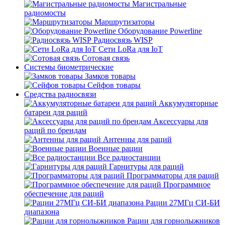
Магистральные
радиомосты
Маршрутизаторы
Оборудование Powerline
Радиосвязь WISP
Сети LoRa для IoT
Сотовая связь
Системы биометрические
Замков товары
Сейфов товары
Средства радиосвязи
Аккумуляторные
батареи для раций
Аксессуары для
раций по брендам
Антенны для раций
Военные рации
Все радиостанции
Гарнитуры для раций
Программаторы для раций
Программное
обеспечение для раций
Рации 27МГц СИ-БИ
диапазона
Рации для горнолыжников