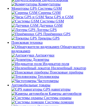
Коммутаторы
Мониторы GPS Системы GSM
Сирены GSM
Часы GPS и GSM
Системы GSM
Датчики GSM
Логеры GPS
Приёмники GPS
Трекеры GPS
Поисковая техника
Обнаружители
видеокамер
Антижучки
Дозимтры
Индикатор поля
Ниленейный локатор
Поисковые приборы
Тепловизоры
Частотомеры
Автомобильные товары
GPS навигаторы
Камеры автомобиля
Системы охраны
Системы помощи