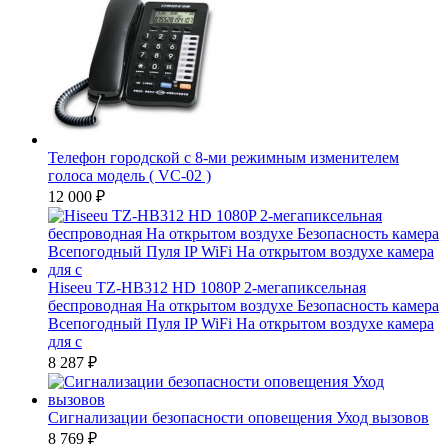
Телефон городской с 8-ми режимным изменителем
голоса модель ( VC-02 )
12 000
₽
Hiseeu TZ-HB312 HD 1080P 2-мегапиксельная
беспроводная На открытом воздухе Безопасность камера
Всепогодный Пуля IP WiFi На открытом воздухе камера
для с
8 287
₽
Сигнализации безопасности оповещения Уход вызовов
8 769
₽