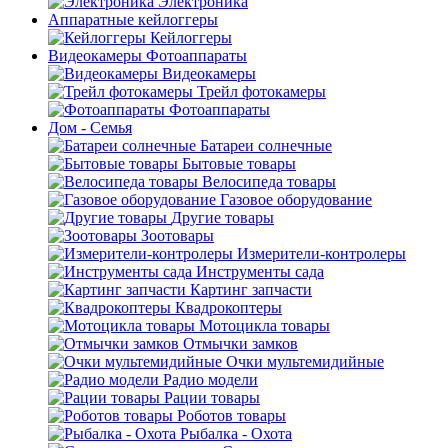
Электроника
Аппаратные кейлоггеры
Кейлоггеры
Видеокамеры Фотоаппараты
Видеокамеры
Трейл фотокамеры
Фотоаппараты
Дом - Семья
Батареи солнечные
Бытовые товары
Велосипеда товары
Газовое оборудование
Другие товары
Зоотовары
Измерители-контролеры
Инструменты сада
Картинг запчасти
Квадрокоптеры
Мотоцикла товары
Отмычки замков
Очки мультемидийные
Радио модели
Рации товары
Роботов товары
Рыбалка - Охота