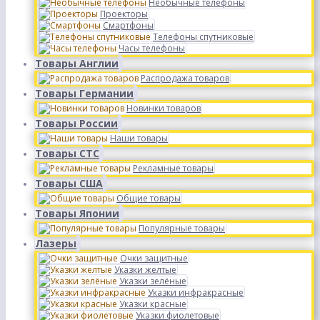
Необычные телефоны
Проекторы
Смартфоны
Телефоны спутниковые
Часы телефоны
Товары Англии
Распродажа товаров
Товары Германии
Новинки товаров
Товары России
Наши товары
Товары СТС
Рекламные товары
Товары США
Общие товары
Товары Японии
Популярные товары
Лазеры
Очки защитные
Указки желтые
Указки зелёные
Указки инфракрасные
Указки красные
Указки фиолетовые