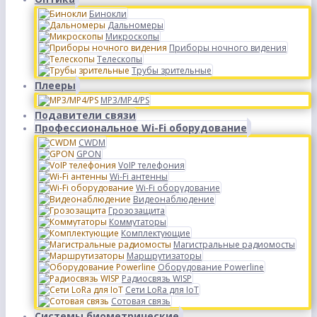
Бинокли
Дальномеры
Микроскопы
Приборы ночного видения
Телескопы
Трубы зрительные
Плееры
MP3/MP4/PS
Подавители связи
Профессиональное Wi-Fi оборудование
CWDM
GPON
VoIP телефония
Wi-Fi антенны
Wi-Fi оборудование
Видеонаблюдение
Грозозащита
Коммутаторы
Комплектующие
Магистральные радиомосты
Маршрутизаторы
Оборудование Powerline
Радиосвязь WISP
Сети LoRa для IoT
Сотовая связь
Системы биометрические