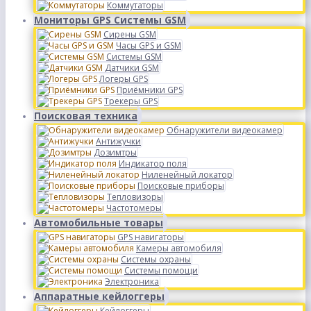
Коммутаторы
Мониторы GPS Системы GSM
Сирены GSM
Часы GPS и GSM
Системы GSM
Датчики GSM
Логеры GPS
Приёмники GPS
Трекеры GPS
Поисковая техника
Обнаружители видеокамер
Антижучки
Дозимтры
Индикатор поля
Ниленейный локатор
Поисковые приборы
Тепловизоры
Частотомеры
Автомобильные товары
GPS навигаторы
Камеры автомобиля
Системы охраны
Системы помощи
Электроника
Аппаратные кейлоггеры
Кейлоггеры