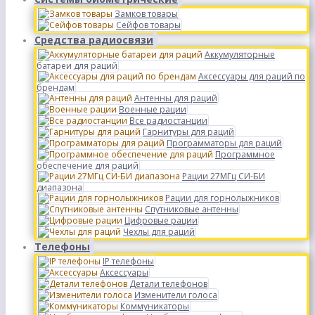
Замков товары
Сейфов товары
Средства радиосвязи
Аккумуляторные
батареи для раций
Аксессуары для раций по
брендам
Антенны для раций
Военные рации
Все радиостанции
Гарнитуры для раций
Программаторы для раций
Программное
обеспечение для раций
Рации 27МГц СИ-БИ
диапазона
Рации для горнолыжников
Спутниковые антенны
Цифровые рации
Чехлы для раций
Телефоны
IP телефоны
Аксессуары
Детали телефонов
Изменители голоса
Коммуникаторы