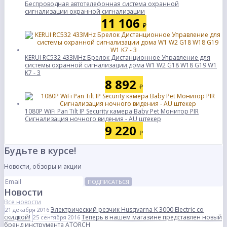
Беспроводная автотелефонная система охранной
сигнализации охранной сигнализации
11 106
₽
KERUI RC532 433MHz Брелок Дистанционное Управление для
системы охранной сигнализации дома W1 W2 G18 W18 G19 W1
K7 - 3
8 892
₽
1080P WiFi Pan Tilt IP Security камера Baby Pet Монитор PIR
Сигнализация ночного видения - AU штекер
9 220
₽
Будьте в курсе!
Новости, обзоры и акции
ПОДПИСАТЬСЯ
Новости
Все новости
Электрический резчик Husqvarna K 3000 Electric со
21 декабря 2016
скидкой!
Теперь в нашем магазине представлен новый
25 сентября 2016
бренд инструмента ATORCH