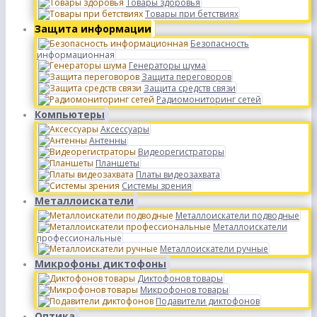
Товары здоровья
Товары при бетствиях
Защита информации
Безопасность
информационная
Генераторы шума
Защита переговоров
Защита средств связи
Радиомониторинг сетей
Компьютеры
Аксессуары
Антенны
Видеорегистраторы
Планшеты
Платы видеозахвата
Системы зрения
Металлоискатели
Металлоискатели подводные
Металлоискатели
профессиональные
Металлоискатели ручные
Микрофоны диктофоны
Диктофонов товары
Микрофонов товары
Подавители диктофонов
Оптика