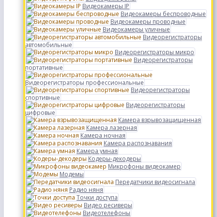
Видеокамеры IP
Видеокамеры беспроводные
Видеокамеры проводные
Видеокамеры уличные
Видеорегистраторы
автомобильные
Видеорегистраторы микро
Видеорегистраторы
портативные
Видеорегистраторы профессиональные
Видеорегистраторы
спортивные
Видеорегистраторы
цифровые
Камера взрывозащищенная
Камера лазерная
Камера ночная
Камера распознавания
Камера умная
Кодеры-декодеры
Микрофоны видеокамер
Модемы
Передатчики видеосигнала
Радио няня
Точки доступа
Видео ресиверы
Видеотелефоны