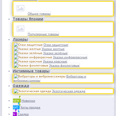
Общие товары
Товары Японии
Популярные товары
Лазеры
Очки защитные
Указки желтые
Указки зелёные
Указки инфракрасные
Указки красные
Указки фиолетовые
Интимные товары
Вибраторы и
вибромассажеры
Одежда
Экзотическая одежда
Новинки
NEW
Хиты продаж
ХИТ
Скидки
%