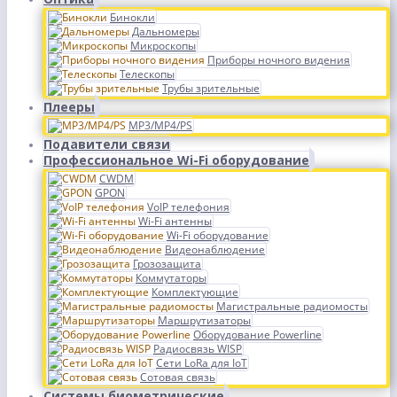
Бинокли
Дальномеры
Микроскопы
Приборы ночного видения
Телескопы
Трубы зрительные
Плееры
MP3/MP4/PS
Подавители связи
Профессиональное Wi-Fi оборудование
CWDM
GPON
VoIP телефония
Wi-Fi антенны
Wi-Fi оборудование
Видеонаблюдение
Грозозащита
Коммутаторы
Комплектующие
Магистральные радиомосты
Маршрутизаторы
Оборудование Powerline
Радиосвязь WISP
Сети LoRa для IoT
Сотовая связь
Системы биометрические