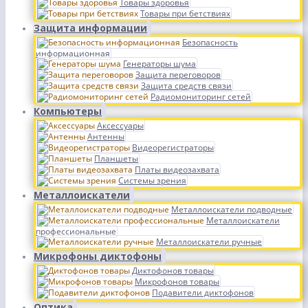
Товары здоровья
Товары при бетствиях
Защита информации
Безопасность
информационная
Генераторы шума
Защита переговоров
Защита средств связи
Радиомониторинг сетей
Компьютеры
Аксессуары
Антенны
Видеорегистраторы
Планшеты
Платы видеозахвата
Системы зрения
Металлоискатели
Металлоискатели подводные
Металлоискатели
профессиональные
Металлоискатели ручные
Микрофоны диктофоны
Диктофонов товары
Микрофонов товары
Подавители диктофонов
Оптика