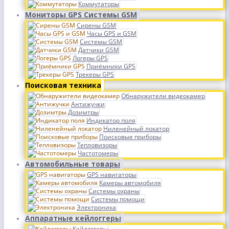
Коммутаторы
Мониторы GPS Системы GSM
Сирены GSM
Часы GPS и GSM
Системы GSM
Датчики GSM
Логеры GPS
Приёмники GPS
Трекеры GPS
Поисковая техника
Обнаружители видеокамер
Антижучки
Дозимтры
Индикатор поля
Ниленейный локатор
Поисковые приборы
Тепловизоры
Частотомеры
Автомобильные товары
GPS навигаторы
Камеры автомобиля
Системы охраны
Системы помощи
Электроника
Аппаратные кейлоггеры
Кейлоггеры