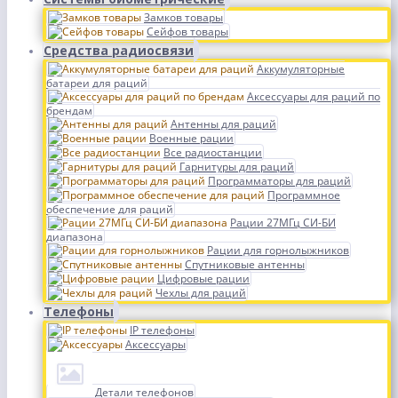
Замков товары
Сейфов товары
Средства радиосвязи
Аккумуляторные
батареи для раций
Аксессуары для раций по
брендам
Антенны для раций
Военные рации
Все радиостанции
Гарнитуры для раций
Программаторы для раций
Программное
обеспечение для раций
Рации 27МГц СИ-БИ
диапазона
Рации для горнолыжников
Спутниковые антенны
Цифровые рации
Чехлы для раций
Телефоны
IP телефоны
Аксессуары
Детали телефонов