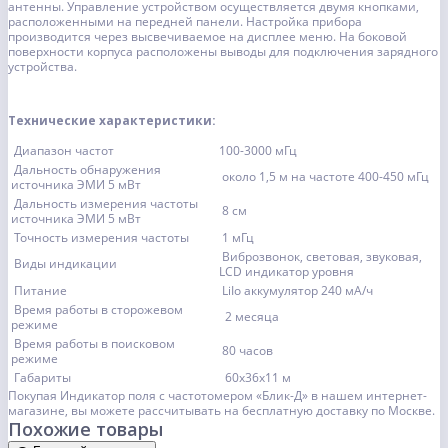
антенны. Управление устройством осуществляется двумя кнопками,
расположенными на передней панели. Настройка прибора
производится через высвечиваемое на дисплее меню. На боковой
поверхности корпуса расположены выводы для подключения зарядного
устройства.
Технические характеристики:
Диапазон частот
100-3000 мГц
Дальность обнаружения
около 1,5 м на частоте 400-450 мГц
источника ЭМИ 5 мВт
Дальность измерения частоты
8 см
источника ЭМИ 5 мВт
Точность измерения частоты
1 мГц
Виброзвонок, световая, звуковая,
Виды индикации
LCD индикатор уровня
Питание
LiIo аккумулятор 240 мА/ч
Время работы в сторожевом
2 месяца
режиме
Время работы в поисковом
80 часов
режиме
Габариты
60х36х11 м
Покупая Индикатор поля с частотомером «Блик-Д» в нашем интернет-
магазине, вы можете рассчитывать на бесплатную доставку по Москве.
Похожие товары