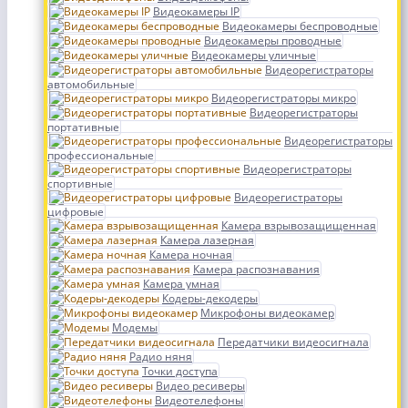
Видеокамеры IP
Видеокамеры беспроводные
Видеокамеры проводные
Видеокамеры уличные
Видеорегистраторы
автомобильные
Видеорегистраторы микро
Видеорегистраторы
портативные
Видеорегистраторы
профессиональные
Видеорегистраторы
спортивные
Видеорегистраторы
цифровые
Камера взрывозащищенная
Камера лазерная
Камера ночная
Камера распознавания
Камера умная
Кодеры-декодеры
Микрофоны видеокамер
Модемы
Передатчики видеосигнала
Радио няня
Точки доступа
Видео ресиверы
Видеотелефоны