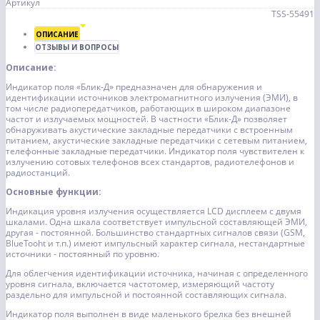
Артикул
TSS-55491
ОПИСАНИЕ
ОТЗЫВЫ И ВОПРОСЫ
Описание:
Индикатор поля «Блик-Д» предназначен для обнаружения и
идентификации источников электромагнитного излучения (ЭМИ), в
том числе радиопередатчиков, работающих в широком диапазоне
частот и излучаемых мощностей. В частности «Блик-Д» позволяет
обнаруживать акустические закладные передатчики с встроенным
питанием, акустические закладные передатчики с сетевым питанием,
телефонные закладные передатчики. Индикатор поля чувствителен к
излучению сотовых телефонов всех стандартов, радиотелефонов и
радиостанций.
Основные функции:
Индикация уровня излучения осуществляется LCD дисплеем с двумя
шкалами. Одна шкала соответствует импульсной составляющей ЭМИ,
другая - постоянной. Большинство стандартных сигналов связи (GSM,
BlueTooht и т.п.) имеют импульсный характер сигнала, нестандартные
источники - постоянный по уровню.
Для облегчения идентификации источника, начиная с определенного
уровня сигнала, включается частотомер, измеряющий частоту
раздельно для импульсной и постоянной составляющих сигнала.
Индикатор поля выполнен в виде маленького брелка без внешней