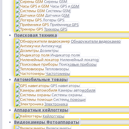
Сирены GSM
Часы GPS и GSM
Системы GSM
Датчики GSM
Логеры GPS
Приёмники GPS
Трекеры GPS
Поисковая техника
Обнаружители видеокамер
Антижучки
Дозимтры
Индикатор поля
Ниленейный локатор
Поисковые приборы
Тепловизоры
Частотомеры
Автомобильные товары
GPS навигаторы
Камеры автомобиля
Системы охраны
Системы помощи
Электроника
Аппаратные кейлоггеры
Кейлоггеры
Видеокамеры Фотоаппараты
Видеокамеры