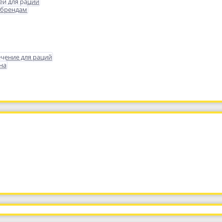
еи для раций
 брендам
чение для раций
на