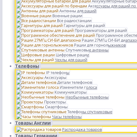
Аккумуляторные батар
Аксессуары для раций по
Антенны для раций
Военные рации
Все радиостанции
Гарнитуры для раций
Программаторы для раций
Программное обеспе
Рации 27МГц СИ-БИ диапазо
Рации для горнолыжников
Спутниковые антенны
Цифровые рации
Чехлы для раций
Телефоны
IP телефоны
Аксессуары
Детали телефонов
Изменители голоса
Коммуникаторы
Необычные телефоны
Проекторы
Смартфоны
Телефоны спутниковые
Часы телефоны
Товары Англии
Распродажа товаров
Товары Германии