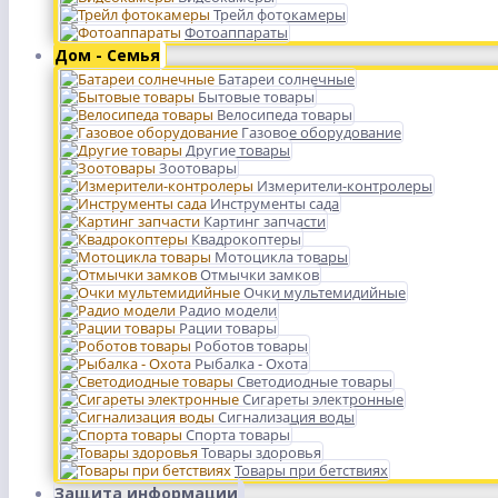
Трейл фотокамеры
Фотоаппараты
Дом - Семья
Батареи солнечные
Бытовые товары
Велосипеда товары
Газовое оборудование
Другие товары
Зоотовары
Измерители-контролеры
Инструменты сада
Картинг запчасти
Квадрокоптеры
Мотоцикла товары
Отмычки замков
Очки мультемидийные
Радио модели
Рации товары
Роботов товары
Рыбалка - Охота
Светодиодные товары
Сигареты электронные
Сигнализация воды
Спорта товары
Товары здоровья
Товары при бетствиях
Защита информации