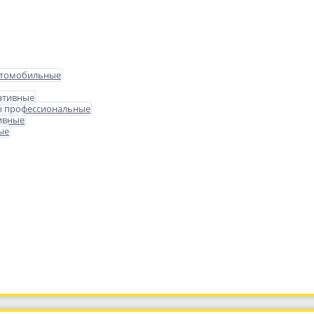
втомобильные
ативные
ы профессиональные
ивные
ые