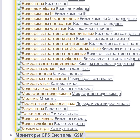
Видео няня
Видеодомофоны
Видеокамеры IP
Видеокамеры беспроводные
Видеокамеры проводные
Видеокамеры уличные
Видеорегистраторы а
Видеорегистраторы микро
Видеорегистраторы порт
Видеорегистратор
Видеорегистраторы спорт
Видеорегистраторы цифров
Камера взрывозащищенная
Камера лазерная
Камера ночная
Камера распознавания
Камера умная
Кодеры-декодеры
Микрофоны видеокамер
Модемы
Передатчики видеосигнала
Радио няня
Точки доступа
Видео ресиверы
Видеотелефоны
Коммутаторы
Мониторы GPS Системы GSM