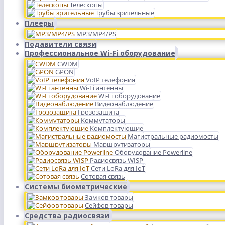
Телескопы
Трубы зрительные
Плееры
MP3/MP4/PS
Подавители связи
Профессиональное Wi-Fi оборудование
CWDM
GPON
VoIP телефония
Wi-Fi антенны
Wi-Fi оборудование
Видеонаблюдение
Грозозащита
Коммутаторы
Комплектующие
Магистральные радиомосты
Маршрутизаторы
Оборудование Powerline
Радиосвязь WISP
Сети LoRa для IoT
Сотовая связь
Системы биометрические
Замков товары
Сейфов товары
Средства радиосвязи