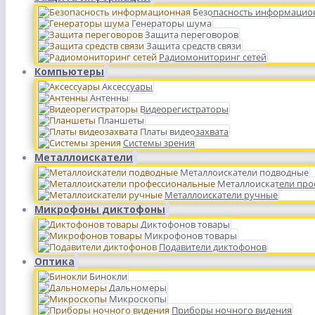
Безопасность информацио
Генераторы шума
Защита переговоров
Защита средств связи
Радиомониторинг сетей
Компьютеры
Аксессуары
Антенны
Видеорегистраторы
Планшеты
Платы видеозахвата
Системы зрения
Металлоискатели
Металлоискатели подводные
Металлоискатели пр
Металлоискатели ручные
Микрофоны диктофоны
Диктофонов товары
Микрофонов товары
Подавители диктофонов
Оптика
Бинокли
Дальномеры
Микроскопы
Приборы ночного видения