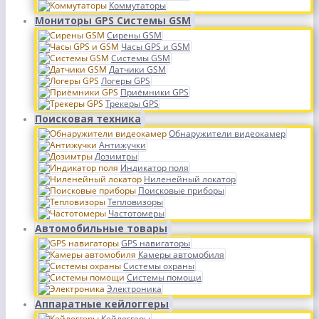
Коммутаторы
Мониторы GPS Системы GSM
Сирены GSM
Часы GPS и GSM
Системы GSM
Датчики GSM
Логеры GPS
Приёмники GPS
Трекеры GPS
Поисковая техника
Обнаружители видеокамер
Антижучки
Дозимтры
Индикатор поля
Ниленейный локатор
Поисковые приборы
Тепловизоры
Частотомеры
Автомобильные товары
GPS навигаторы
Камеры автомобиля
Системы охраны
Системы помощи
Электроника
Аппаратные кейлоггеры
Кейлоггеры