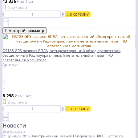
13 336
₽
за 1 шт
В наличии
-
+
В КОРЗИНУ
Быстрый просмотр
QS188 GPS возврат БПЛА, четырехсторонний обход препятствий,
бесщеточный Радиоуправляемый летательный аппарат, HD
летательная магнитола
Артикул: -
8 298
₽
за 1 шт
В наличии
-
+
В КОРЗИНУ
Новости
Все новости
Электрический резчик Husqvarna K 3000 Electric со
21 декабря 2016