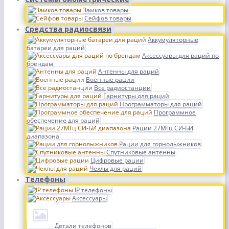
Замков товары
Сейфов товары
Средства радиосвязи
Аккумуляторные
батареи для раций
Аксессуары для раций по
брендам
Антенны для раций
Военные рации
Все радиостанции
Гарнитуры для раций
Программаторы для раций
Программное
обеспечение для раций
Рации 27МГц СИ-БИ
диапазона
Рации для горнолыжников
Спутниковые антенны
Цифровые рации
Чехлы для раций
Телефоны
IP телефоны
Аксессуары
Детали телефонов