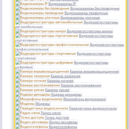
Видеокамеры IP
Видеокамеры беспроводные
Видеокамеры проводные
Видеокамеры уличные
Видеорегистраторы
автомобильные
Видеорегистраторы микро
Видеорегистраторы
портативные
Видеорегистраторы
профессиональные
Видеорегистраторы
спортивные
Видеорегистраторы
цифровые
Камера взрывозащищенная
Камера лазерная
Камера ночная
Камера распознавания
Камера умная
Кодеры-декодеры
Микрофоны видеокамер
Модемы
Передатчики видеосигнала
Радио няня
Точки доступа
Видео ресиверы
Видеотелефоны