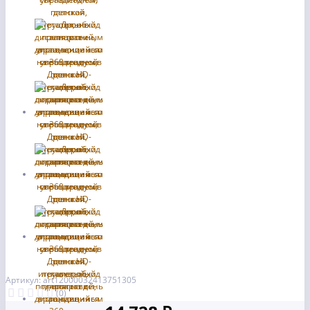
Артикул: art12000032413751305
(0)