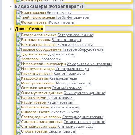
Видеокамеры Фотоаппараты
Видеокамеры
Трейл фотокамеры
Фотоаппараты
Дом - Семья
Батареи солнечные
Бытовые товары
Велосипеда товары
Газовое оборудование
Другие товары
Зоотовары
Измерители-контролеры
Инструменты сада
Картинг запчасти
Квадрокоптеры
Мотоцикла товары
Отмычки замков
Очки мультемидийные
Радио модели
Рации товары
Роботов товары
Рыбалка - Охота
Светодиодные товары
Сигареты электронные
Сигнализация воды
Спорта товары