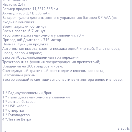
Частота: 2,4 г
Размер продукта:11,5*12,5*5 см
Аккумулятор: 3,7 В 550 мАч
Батарея пульта дистанционного управления: батарея 3 * AAA (не
входит в комплект)
Время зарядки: 60 минут
Время полета: 6-7 минут
Расстояние дистанционного управления: 70 м
Приводной Двигатель: 716 мотор
Полная Функция продукта:
Автономная высота, взлет и посадка одной кнопкой, Полет вперед,
назад, влево и вправо;
Быстрая/Средняя/медленная три передачи;
Трехсторонняя функция предотвращения препятствий;
Вращение на 360 градусов и крен;
Светодиодный красочный свет с одним ключом возврата;
Безголовый режим;
Быстро вращайте светящиеся лопасти вентилятора влево и вправо.
1 * Радиоуправляемый Дрон
1 * пульт дистанционного управления
1 * летная батарея
1 * USB-кабель
1 * отвертка
1 * Руководство
4 *Лезвие Ветра
L
Electric