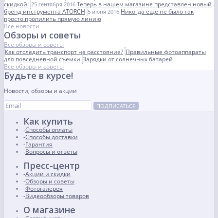
скидкой!
Теперь в нашем магазине представлен новый
25 сентября 2016
бренд инструмента ATORCH
Никогда еще не было так
5 июня 2016
просто пропилить прямую линию
Все новости
Обзоры и советы
Все обзоры и советы
Как отследить транспорт на расстояние?
Правильные фотоаппараты
для повседневной съемки
Зарядки от солнечных батарей
Все обзоры и советы
Будьте в курсе!
Новости, обзоры и акции
ПОДПИСАТЬСЯ
Как купить
Способы оплаты
Способы доставки
Гарантия
Вопросы и ответы
Пресс-центр
Акции и скидки
Обзоры и советы
Фотогалерея
Видеообзоры товаров
О магазине