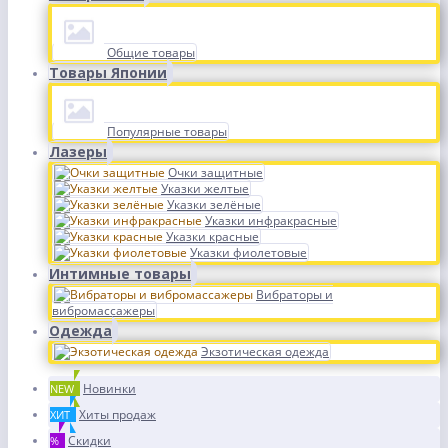
Общие товары
Товары Японии
Популярные товары
Лазеры
Очки защитные
Указки желтые
Указки зелёные
Указки инфракрасные
Указки красные
Указки фиолетовые
Интимные товары
Вибраторы и
вибромассажеры
Одежда
Экзотическая одежда
Новинки
NEW
Хиты продаж
ХИТ
Скидки
%