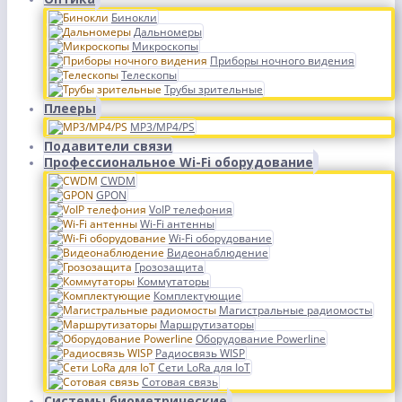
Бинокли
Дальномеры
Микроскопы
Приборы ночного видения
Телескопы
Трубы зрительные
Плееры
MP3/MP4/PS
Подавители связи
Профессиональное Wi-Fi оборудование
CWDM
GPON
VoIP телефония
Wi-Fi антенны
Wi-Fi оборудование
Видеонаблюдение
Грозозащита
Коммутаторы
Комплектующие
Магистральные радиомосты
Маршрутизаторы
Оборудование Powerline
Радиосвязь WISP
Сети LoRa для IoT
Сотовая связь
Системы биометрические