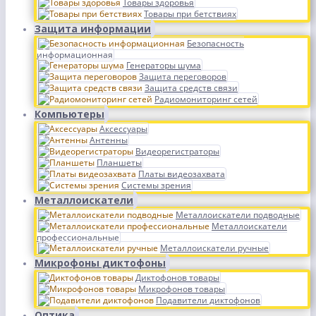
Товары здоровья
Товары при бетствиях
Защита информации
Безопасность
информационная
Генераторы шума
Защита переговоров
Защита средств связи
Радиомониторинг сетей
Компьютеры
Аксессуары
Антенны
Видеорегистраторы
Планшеты
Платы видеозахвата
Системы зрения
Металлоискатели
Металлоискатели подводные
Металлоискатели
профессиональные
Металлоискатели ручные
Микрофоны диктофоны
Диктофонов товары
Микрофонов товары
Подавители диктофонов
Оптика