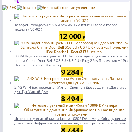
Телефон городской с 8-ми режимным изменителем голоса
модель ( VC-02 )
12 000
₽
300M Водонепроницаемы LED Беспроводной дверной звонок 52
песни Chime Door Bell SOS EU / US / UK Plug 2Pcs Приемник + 1Pce
Doorbell - Белый EU штекер
9 284
₽
2.4G WI-FI Беспроводная Умная Оконная Дверь Датчик Детектор
для Туя Умный Дом
8 494
₽
Интеллектуальный мини-Кости 1080P DV камера Обнаружение
движения Инфракрасное ночное видение третьего поколения
8 733
₽