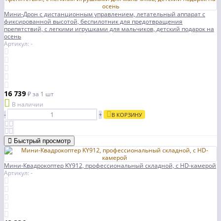
Мини-Дрон с дистанционным управлением, летательный аппарат с
фиксированной высотой, беспилотник для предотвращения
препятствий, с легкими игрушками для мальчиков, детский подарок на
осень
Артикул: -
16 739
₽
за 1 шт
В наличии
-
+
В КОРЗИНУ
Быстрый просмотр
Мини-Квадрокоптер KY912, профессиональный складной, с HD-камерой
Артикул: -