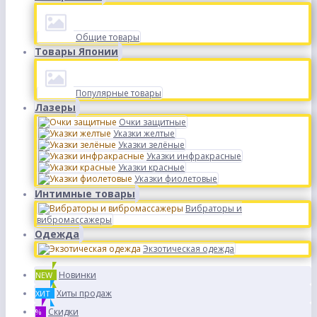
Общие товары
Товары Японии
Популярные товары
Лазеры
Очки защитные
Указки желтые
Указки зелёные
Указки инфракрасные
Указки красные
Указки фиолетовые
Интимные товары
Вибраторы и
вибромассажеры
Одежда
Экзотическая одежда
Новинки
NEW
Хиты продаж
ХИТ
Скидки
%