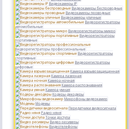
Видеокамеры IP
Видеокамеры беспроводные
Видеокамеры проводные
Видеокамеры уличные
Видеорегистраторы
автомобильные
Видеорегистраторы микро
Видеорегистраторы
портативные
Видеорегистраторы профессиональные
Видеорегистраторы
спортивные
Видеорегистраторы
цифровые
Камера взрывозащищенная
Камера лазерная
Камера ночная
Камера распознавания
Камера умная
Кодеры-декодеры
Микрофоны видеокамер
Модемы
Передатчики видеосигнала
Радио няня
Точки доступа
Видео ресиверы
Видеотелефоны