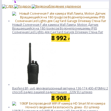
Новый Солнечная F ake камера Wall Лампа, Motion Датчик
Вращающийся на 180 градусов Водонепроницаемы IP65
Солнечная Led Lights для Сад Yard Garage Driveway Стена Пат
8 992
₽
Baofeng BF- uv6 двухдиапазонный ветчина 136-174 400-470MHz 2
способ радио рацией радиостанция - 220V EU штекер
8 908
₽
1080P Беспроводной WIFI IP камера HD Smart M ini камера