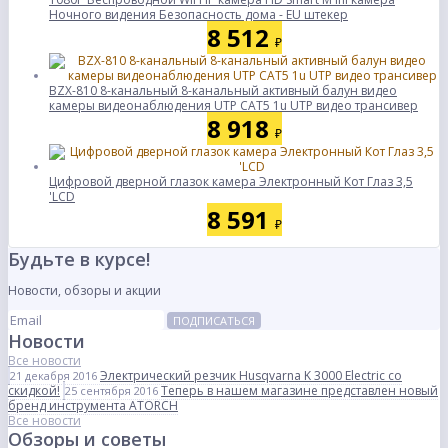
Ночного видения Безопасность дома - EU штекер
8 512
₽
BZX-810 8-канальный 8-канальный активный балун видео
камеры видеонаблюдения UTP CAT5 1u UTP видео трансивер
8 918
₽
Цифровой дверной глазок камера Электронный Кот Глаз 3,5
'LCD
8 591
₽
Будьте в курсе!
Новости, обзоры и акции
ПОДПИСАТЬСЯ
Новости
Все новости
Электрический резчик Husqvarna K 3000 Electric со
21 декабря 2016
скидкой!
Теперь в нашем магазине представлен новый
25 сентября 2016
бренд инструмента ATORCH
Все новости
Обзоры и советы