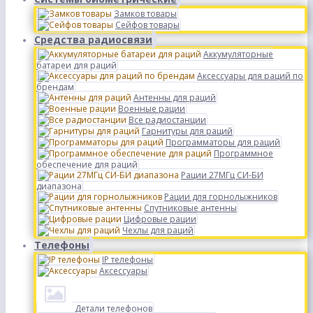
Замков товары
Сейфов товары
Средства радиосвязи
Аккумуляторные
батареи для раций
Аксессуары для раций по
брендам
Антенны для раций
Военные рации
Все радиостанции
Гарнитуры для раций
Программаторы для раций
Программное
обеспечение для раций
Рации 27МГц СИ-БИ
диапазона
Рации для горнолыжников
Спутниковые антенны
Цифровые рации
Чехлы для раций
Телефоны
IP телефоны
Аксессуары
Детали телефонов