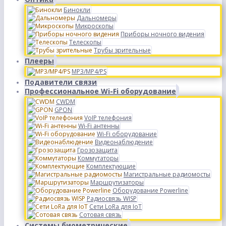
Бинокли
Дальномеры
Микроскопы
Приборы ночного видения
Телескопы
Трубы зрительные
Плееры
MP3/MP4/PS
Подавители связи
Профессиональное Wi-Fi оборудование
CWDM
GPON
VoIP телефония
Wi-Fi антенны
Wi-Fi оборудование
Видеонаблюдение
Грозозащита
Коммутаторы
Комплектующие
Магистральные радиомосты
Маршрутизаторы
Оборудование Powerline
Радиосвязь WISP
Сети LoRa для IoT
Сотовая связь
Системы биометрические