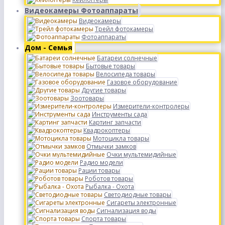
Видеокамеры Фотоаппараты
Видеокамеры
Трейл фотокамеры
Фотоаппараты
Дом - Семья
Батареи солнечные
Бытовые товары
Велосипеда товары
Газовое оборудование
Другие товары
Зоотовары
Измерители-контролеры
Инструменты сада
Картинг запчасти
Квадрокоптеры
Мотоцикла товары
Отмычки замков
Очки мультемидийные
Радио модели
Рации товары
Роботов товары
Рыбалка - Охота
Светодиодные товары
Сигареты электронные
Сигнализация воды
Спорта товары