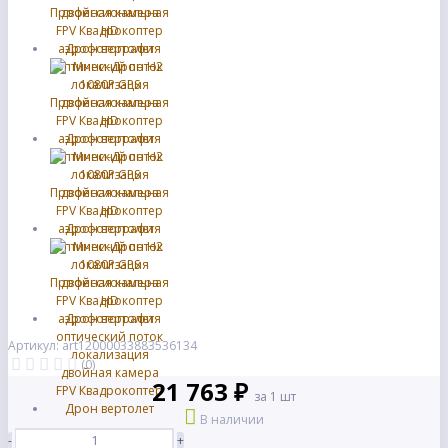
Артикул: art12000033883536134
(0)
21 763 ₽
за 1 шт
В наличии
-
+