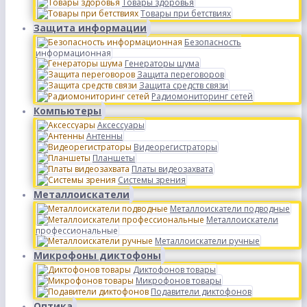
Товары здоровья
Товары при бетствиях
Защита информации
Безопасность
информационная
Генераторы шума
Защита переговоров
Защита средств связи
Радиомониторинг сетей
Компьютеры
Аксессуары
Антенны
Видеорегистраторы
Планшеты
Платы видеозахвата
Системы зрения
Металлоискатели
Металлоискатели подводные
Металлоискатели
профессиональные
Металлоискатели ручные
Микрофоны диктофоны
Диктофонов товары
Микрофонов товары
Подавители диктофонов
Оптика