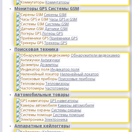
Коммутаторы
Мониторы GPS Системы GSM
Сирены GSM
Часы GPS и GSM
Системы GSM
Датчики GSM
Логеры GPS
Приёмники GPS
Трекеры GPS
Поисковая техника
Обнаружители видеокамер
Антижучки
Дозимтры
Индикатор поля
Ниленейный локатор
Поисковые приборы
Тепловизоры
Частотомеры
Автомобильные товары
GPS навигаторы
Камеры автомобиля
Системы охраны
Системы помощи
Электроника
Аппаратные кейлоггеры
Кейлоггеры