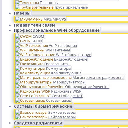
Телескопы
Трубы зрительные
Плееры
MP3/MP4/PS
Подавители связи
Профессиональное Wi-Fi оборудование
CWDM
GPON
VoIP телефония
Wi-Fi антенны
Wi-Fi оборудование
Видеонаблюдение
Грозозащита
Коммутаторы
Комплектующие
Магистральные радиомосты
Маршрутизаторы
Оборудование Powerline
Радиосвязь WISP
Сети LoRa для IoT
Сотовая связь
Системы биометрические
Замков товары
Сейфов товары
Средства радиосвязи