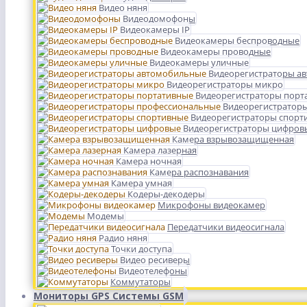
Видео няня
Видеодомофоны
Видеокамеры IP
Видеокамеры беспроводные
Видеокамеры проводные
Видеокамеры уличные
Видеорегистраторы а
Видеорегистраторы микро
Видеорегистраторы порт
Видеорегистратор
Видеорегистраторы спорт
Видеорегистраторы цифров
Камера взрывозащищенная
Камера лазерная
Камера ночная
Камера распознавания
Камера умная
Кодеры-декодеры
Микрофоны видеокамер
Модемы
Передатчики видеосигнала
Радио няня
Точки доступа
Видео ресиверы
Видеотелефоны
Коммутаторы
Мониторы GPS Системы GSM