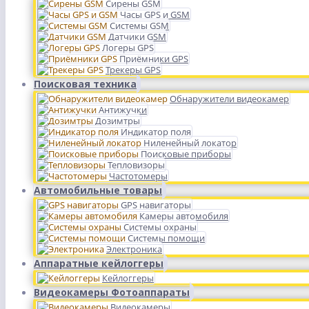
Сирены GSM
Часы GPS и GSM
Системы GSM
Датчики GSM
Логеры GPS
Приёмники GPS
Трекеры GPS
Поисковая техника
Обнаружители видеокамер
Антижучки
Дозимтры
Индикатор поля
Ниленейный локатор
Поисковые приборы
Тепловизоры
Частотомеры
Автомобильные товары
GPS навигаторы
Камеры автомобиля
Системы охраны
Системы помощи
Электроника
Аппаратные кейлоггеры
Кейлоггеры
Видеокамеры Фотоаппараты
Видеокамеры