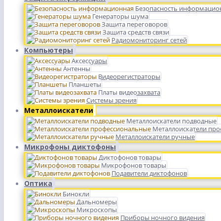
Безопасность информацио
Генераторы шума
Защита переговоров
Защита средств связи
Радиомониторинг сетей
Компьютеры
Аксессуары
Антенны
Видеорегистраторы
Планшеты
Платы видеозахвата
Системы зрения
Металлоискатели
Металлоискатели подводные
Металлоискатели пр
Металлоискатели ручные
Микрофоны диктофоны
Диктофонов товары
Микрофонов товары
Подавители диктофонов
Оптика
Бинокли
Дальномеры
Микроскопы
Приборы ночного видения