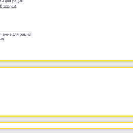
еи для раций
 брендам
чение для раций
на