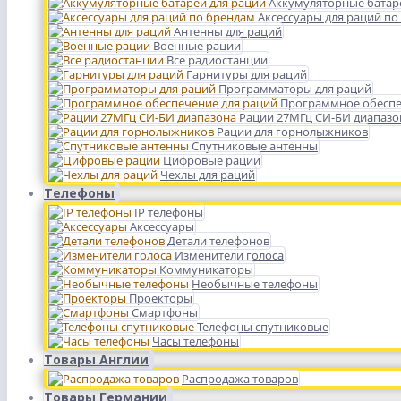
Аккумуляторные батар
Аксессуары для раций по
Антенны для раций
Военные рации
Все радиостанции
Гарнитуры для раций
Программаторы для раций
Программное обеспе
Рации 27МГц СИ-БИ диапазо
Рации для горнолыжников
Спутниковые антенны
Цифровые рации
Чехлы для раций
Телефоны
IP телефоны
Аксессуары
Детали телефонов
Изменители голоса
Коммуникаторы
Необычные телефоны
Проекторы
Смартфоны
Телефоны спутниковые
Часы телефоны
Товары Англии
Распродажа товаров
Товары Германии