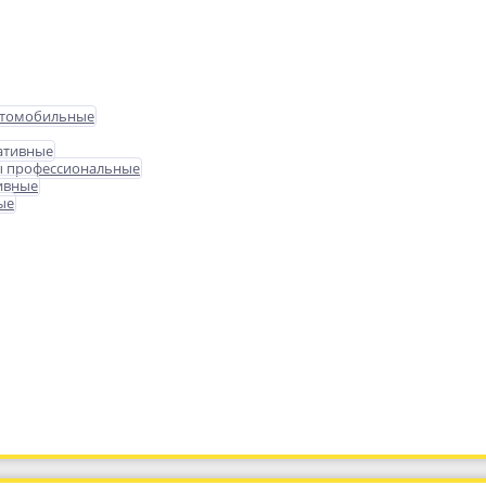
втомобильные
ативные
ы профессиональные
ивные
ые