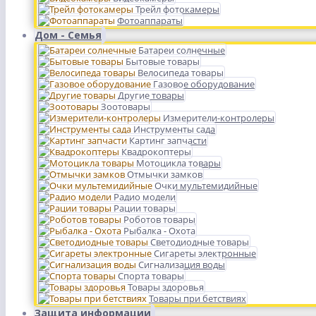
Трейл фотокамеры
Фотоаппараты
Дом - Семья
Батареи солнечные
Бытовые товары
Велосипеда товары
Газовое оборудование
Другие товары
Зоотовары
Измерители-контролеры
Инструменты сада
Картинг запчасти
Квадрокоптеры
Мотоцикла товары
Отмычки замков
Очки мультемидийные
Радио модели
Рации товары
Роботов товары
Рыбалка - Охота
Светодиодные товары
Сигареты электронные
Сигнализация воды
Спорта товары
Товары здоровья
Товары при бетствиях
Защита информации