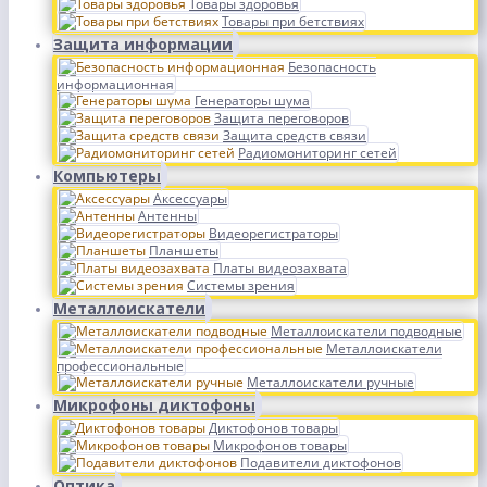
Товары здоровья
Товары при бетствиях
Защита информации
Безопасность
информационная
Генераторы шума
Защита переговоров
Защита средств связи
Радиомониторинг сетей
Компьютеры
Аксессуары
Антенны
Видеорегистраторы
Планшеты
Платы видеозахвата
Системы зрения
Металлоискатели
Металлоискатели подводные
Металлоискатели
профессиональные
Металлоискатели ручные
Микрофоны диктофоны
Диктофонов товары
Микрофонов товары
Подавители диктофонов
Оптика