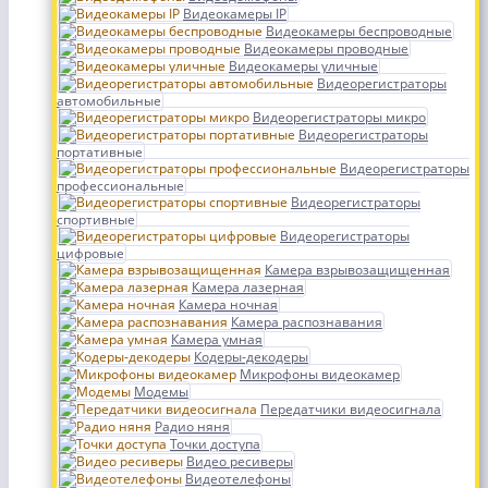
Видеокамеры IP
Видеокамеры беспроводные
Видеокамеры проводные
Видеокамеры уличные
Видеорегистраторы
автомобильные
Видеорегистраторы микро
Видеорегистраторы
портативные
Видеорегистраторы
профессиональные
Видеорегистраторы
спортивные
Видеорегистраторы
цифровые
Камера взрывозащищенная
Камера лазерная
Камера ночная
Камера распознавания
Камера умная
Кодеры-декодеры
Микрофоны видеокамер
Модемы
Передатчики видеосигнала
Радио няня
Точки доступа
Видео ресиверы
Видеотелефоны