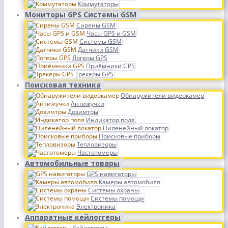
Коммутаторы
Мониторы GPS Системы GSM
Сирены GSM
Часы GPS и GSM
Системы GSM
Датчики GSM
Логеры GPS
Приёмники GPS
Трекеры GPS
Поисковая техника
Обнаружители видеокамер
Антижучки
Дозимтры
Индикатор поля
Ниленейный локатор
Поисковые приборы
Тепловизоры
Частотомеры
Автомобильные товары
GPS навигаторы
Камеры автомобиля
Системы охраны
Системы помощи
Электроника
Аппаратные кейлоггеры
Кейлоггеры