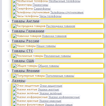
Необычные телефоны
Проекторы
Смартфоны
Телефоны спутниковые
Часы телефоны
Товары Англии
Распродажа товаров
Товары Германии
Новинки товаров
Товары России
Наши товары
Товары СТС
Рекламные товары
Товары США
Общие товары
Товары Японии
Популярные товары
Лазеры
Очки защитные
Указки желтые
Указки зелёные
Указки инфракрасные
Указки красные
Указки фиолетовые