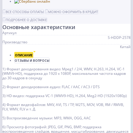
ВСЕ СПОСОБЫ ОПЛАТЫ
МОЖНО ОФОРМИТЬ В КРЕДИТ
ПОДРОБНЕЕ О ДОСТАВКЕ
Основные характеристики
Артикул
S-HDDP-2578
Производство
Китай
ОПИСАНИЕ
ОТЗЫВЫ И ВОПРОСЫ
1) Формат декодирования видео: Mpeg1 / 2/4, WMV, H.263, H.264, VC-1
(WMV9-HD), поддержка до 1920 x 1080P, максимальная частота кадров
до 30 кадров в секунду
2) Формат декодирования аудио: FLAC / AAC / AC3 ​​/ DTS
3) HD-видео: поддержка VC-1 (WMV9-HD), H.264, Meg2-HD (1920x1080p)
4) Формат видеофайлов: MKV, AVI, TS / TP, M2TS, MOV, VOB, RM / RMVB,
FLV, WMV, FLV и т. Д.
5) Воспроизведение музыки: MP3, WMA, OGG, AAC
6) Просмотр фотографий: JPEG, GIF, PNG, BMP, поддержка
воспроизведения слайдов, вращение, масштабирование, движущееся