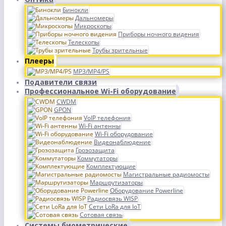
Бинокли
Дальномеры
Микроскопы
Приборы ночного видения
Телескопы
Трубы зрительные
Плееры
MP3/MP4/PS
Подавители связи
Профессиональное Wi-Fi оборудование
CWDM
GPON
VoIP телефония
Wi-Fi антенны
Wi-Fi оборудование
Видеонаблюдение
Грозозащита
Коммутаторы
Комплектующие
Магистральные радиомосты
Маршрутизаторы
Оборудование Powerline
Радиосвязь WISP
Сети LoRa для IoT
Сотовая связь
Системы биометрические