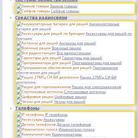
Замков товары
Сейфов товары
Средства радиосвязи
Аккумуляторные
батареи для раций
Аксессуары для раций по
брендам
Антенны для раций
Военные рации
Все радиостанции
Гарнитуры для раций
Программаторы для раций
Программное
обеспечение для раций
Рации 27МГц СИ-БИ
диапазона
Рации для горнолыжников
Спутниковые антенны
Цифровые рации
Чехлы для раций
Телефоны
IP телефоны
Аксессуары
Детали телефонов
Изменители голоса
Коммуникаторы