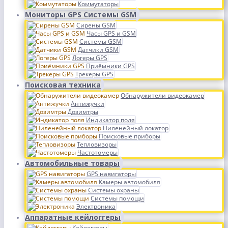
Коммутаторы
Мониторы GPS Системы GSM
Сирены GSM
Часы GPS и GSM
Системы GSM
Датчики GSM
Логеры GPS
Приёмники GPS
Трекеры GPS
Поисковая техника
Обнаружители видеокамер
Антижучки
Дозимтры
Индикатор поля
Ниленейный локатор
Поисковые приборы
Тепловизоры
Частотомеры
Автомобильные товары
GPS навигаторы
Камеры автомобиля
Системы охраны
Системы помощи
Электроника
Аппаратные кейлоггеры
Кейлоггеры