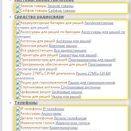
Замков товары
Сейфов товары
Средства радиосвязи
Аккумуляторные
батареи для раций
Аксессуары для раций по
брендам
Антенны для раций
Военные рации
Все радиостанции
Гарнитуры для раций
Программаторы для раций
Программное
обеспечение для раций
Рации 27МГц СИ-БИ
диапазона
Рации для горнолыжников
Спутниковые антенны
Цифровые рации
Чехлы для раций
Телефоны
IP телефоны
Аксессуары
Детали телефонов
Изменители голоса
Коммуникаторы