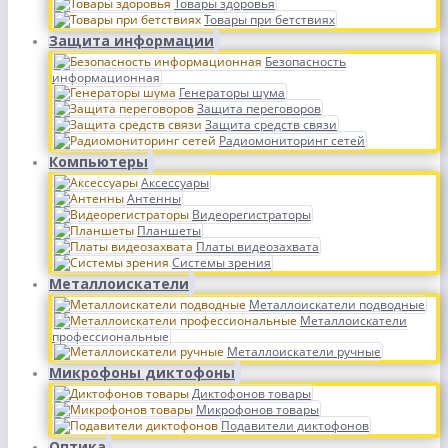
Товары здоровья
Товары при бетствиях
Защита информации
Безопасность
информационная
Генераторы шума
Защита переговоров
Защита средств связи
Радиомониторинг сетей
Компьютеры
Аксессуары
Антенны
Видеорегистраторы
Планшеты
Платы видеозахвата
Системы зрения
Металлоискатели
Металлоискатели подводные
Металлоискатели
профессиональные
Металлоискатели ручные
Микрофоны диктофоны
Диктофонов товары
Микрофонов товары
Подавители диктофонов
Оптика