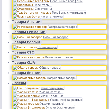
Необычные телефоны
Проекторы
Смартфоны
Телефоны спутниковые
Часы телефоны
Товары Англии
Распродажа товаров
Товары Германии
Новинки товаров
Товары России
Наши товары
Товары СТС
Рекламные товары
Товары США
Общие товары
Товары Японии
Популярные товары
Лазеры
Очки защитные
Указки желтые
Указки зелёные
Указки инфракрасные
Указки красные
Указки фиолетовые