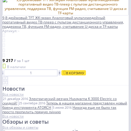
9,8-дюймовый TFT ЖК-экран Аналоговый мультимедийный
портативный видео ТВ-плеер с пультом дистанционного управления,
поддержка ТВ, функция FM-радио, считывание U-диска и TF-карты
Артикул: -
9 217
₽
за 1 шт
В наличии
-
+
В КОРЗИНУ
Новости
Все новости
Электрический резчик Husqvarna K 3000 Electric со
21 декабря 2016
скидкой!
Теперь в нашем магазине представлен новый
25 сентября 2016
бренд инструмента ATORCH
Никогда еще не было так
5 июня 2016
просто пропилить прямую линию
Все новости
Обзоры и советы
Все обзоры и советы