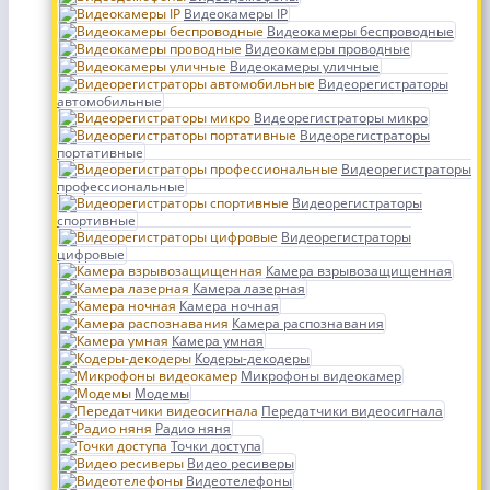
Видеокамеры IP
Видеокамеры беспроводные
Видеокамеры проводные
Видеокамеры уличные
Видеорегистраторы
автомобильные
Видеорегистраторы микро
Видеорегистраторы
портативные
Видеорегистраторы
профессиональные
Видеорегистраторы
спортивные
Видеорегистраторы
цифровые
Камера взрывозащищенная
Камера лазерная
Камера ночная
Камера распознавания
Камера умная
Кодеры-декодеры
Микрофоны видеокамер
Модемы
Передатчики видеосигнала
Радио няня
Точки доступа
Видео ресиверы
Видеотелефоны