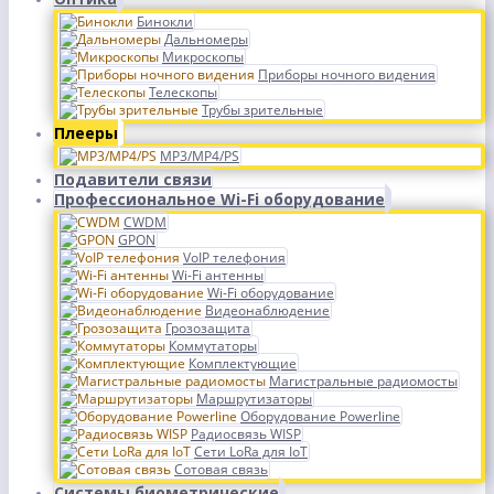
Бинокли
Дальномеры
Микроскопы
Приборы ночного видения
Телескопы
Трубы зрительные
Плееры
MP3/MP4/PS
Подавители связи
Профессиональное Wi-Fi оборудование
CWDM
GPON
VoIP телефония
Wi-Fi антенны
Wi-Fi оборудование
Видеонаблюдение
Грозозащита
Коммутаторы
Комплектующие
Магистральные радиомосты
Маршрутизаторы
Оборудование Powerline
Радиосвязь WISP
Сети LoRa для IoT
Сотовая связь
Системы биометрические