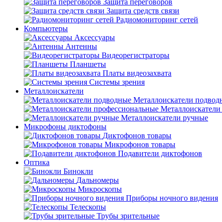
Защита переговоров
Защита средств связи
Радиомониторинг сетей
Компьютеры
Аксессуары
Антенны
Видеорегистраторы
Планшеты
Платы видеозахвата
Системы зрения
Металлоискатели
Металлоискатели подвод
Металлоискатели
Металлоискатели ручные
Микрофоны диктофоны
Диктофонов товары
Микрофонов товары
Подавители диктофонов
Оптика
Бинокли
Дальномеры
Микроскопы
Приборы ночного видения
Телескопы
Трубы зрительные