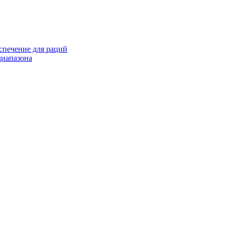
спечение для раций
иапазона