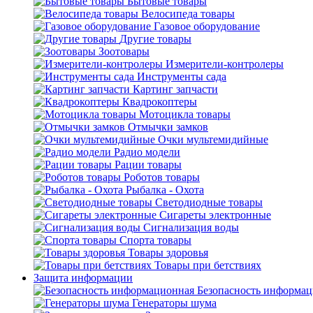
Бытовые товары
Велосипеда товары
Газовое оборудование
Другие товары
Зоотовары
Измерители-контролеры
Инструменты сада
Картинг запчасти
Квадрокоптеры
Мотоцикла товары
Отмычки замков
Очки мультемидийные
Радио модели
Рации товары
Роботов товары
Рыбалка - Охота
Светодиодные товары
Сигареты электронные
Сигнализация воды
Спорта товары
Товары здоровья
Товары при бетствиях
Защита информации
Безопасность информа
Генераторы шума