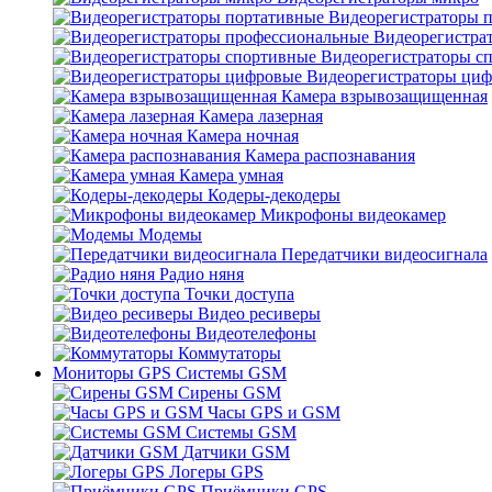
Видеорегистраторы 
Видеорегистра
Видеорегистраторы с
Видеорегистраторы ци
Камера взрывозащищенная
Камера лазерная
Камера ночная
Камера распознавания
Камера умная
Кодеры-декодеры
Микрофоны видеокамер
Модемы
Передатчики видеосигнала
Радио няня
Точки доступа
Видео ресиверы
Видеотелефоны
Коммутаторы
Мониторы GPS Системы GSM
Сирены GSM
Часы GPS и GSM
Системы GSM
Датчики GSM
Логеры GPS
Приёмники GPS