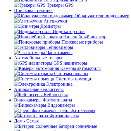
Трекеры GPS
Поисковая техника
Обнаружители видеокамер
Антижучки
Дозимтры
Индикатор поля
Ниленейный локатор
Поисковые приборы
Тепловизоры
Частотомеры
Автомобильные товары
GPS навигаторы
Камеры автомобиля
Системы охраны
Системы помощи
Электроника
Аппаратные кейлоггеры
Кейлоггеры
Видеокамеры Фотоаппараты
Видеокамеры
Трейл фотокамеры
Фотоаппараты
Дом - Семья
Батареи солнечные