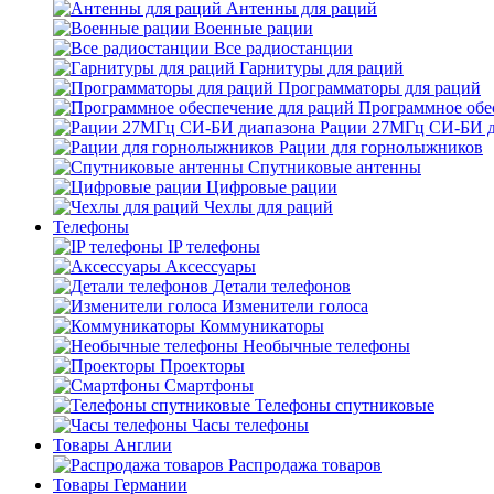
Антенны для раций
Военные рации
Все радиостанции
Гарнитуры для раций
Программаторы для раций
Программное обе
Рации 27МГц СИ-БИ д
Рации для горнолыжников
Спутниковые антенны
Цифровые рации
Чехлы для раций
Телефоны
IP телефоны
Аксессуары
Детали телефонов
Изменители голоса
Коммуникаторы
Необычные телефоны
Проекторы
Смартфоны
Телефоны спутниковые
Часы телефоны
Товары Англии
Распродажа товаров
Товары Германии