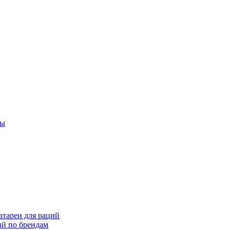
ты
тареи для раций
ий по брендам