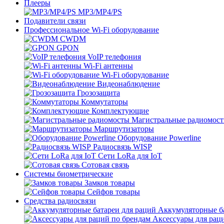
Плееры
MP3/MP4/PS
Подавители связи
Профессиональное Wi-Fi оборудование
CWDM
GPON
VoIP телефония
Wi-Fi антенны
Wi-Fi оборудование
Видеонаблюдение
Грозозащита
Коммутаторы
Комплектующие
Магистральные радиомос
Маршрутизаторы
Оборудование Powerline
Радиосвязь WISP
Сети LoRa для IoT
Сотовая связь
Системы биометрические
Замков товары
Сейфов товары
Средства радиосвязи
Аккумуляторные ба
Аксессуары для рац