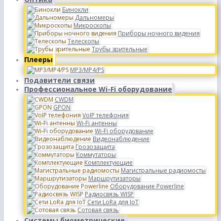
Бинокли
Дальномеры
Микроскопы
Приборы ночного видения
Телескопы
Трубы зрительные
Плееры
MP3/MP4/PS
Подавители связи
Профессиональное Wi-Fi оборудование
CWDM
GPON
VoIP телефония
Wi-Fi антенны
Wi-Fi оборудование
Видеонаблюдение
Грозозащита
Коммутаторы
Комплектующие
Магистральные радиомосты
Маршрутизаторы
Оборудование Powerline
Радиосвязь WISP
Сети LoRa для IoT
Сотовая связь
Системы биометрические