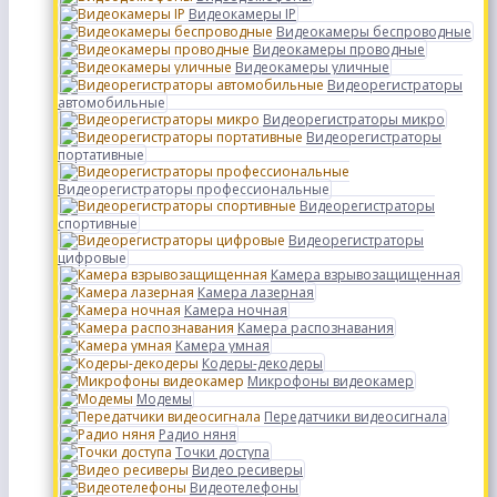
Видеокамеры IP
Видеокамеры беспроводные
Видеокамеры проводные
Видеокамеры уличные
Видеорегистраторы
автомобильные
Видеорегистраторы микро
Видеорегистраторы
портативные
Видеорегистраторы профессиональные
Видеорегистраторы
спортивные
Видеорегистраторы
цифровые
Камера взрывозащищенная
Камера лазерная
Камера ночная
Камера распознавания
Камера умная
Кодеры-декодеры
Микрофоны видеокамер
Модемы
Передатчики видеосигнала
Радио няня
Точки доступа
Видео ресиверы
Видеотелефоны