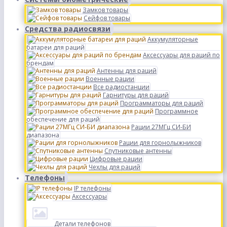
Замков товары
Сейфов товары
Средства радиосвязи
Аккумуляторные
батареи для раций
Аксессуары для раций по
брендам
Антенны для раций
Военные рации
Все радиостанции
Гарнитуры для раций
Программаторы для раций
Программное
обеспечение для раций
Рации 27МГц СИ-БИ
диапазона
Рации для горнолыжников
Спутниковые антенны
Цифровые рации
Чехлы для раций
Телефоны
IP телефоны
Аксессуары
Детали телефонов