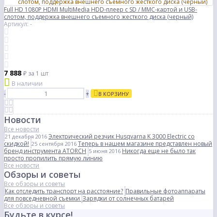
Full HD 1080P HDMI MultiMedia HDD-плеер с SD / MMC-картой и USB-
слотом, поддержка внешнего съемного жесткого диска (черный)
Артикул: -
7 888
₽
за 1 шт
В наличии
-
+
В КОРЗИНУ
Новости
Все новости
Электрический резчик Husqvarna K 3000 Electric со
21 декабря 2016
скидкой!
Теперь в нашем магазине представлен новый
25 сентября 2016
бренд инструмента ATORCH
Никогда еще не было так
5 июня 2016
просто пропилить прямую линию
Все новости
Обзоры и советы
Все обзоры и советы
Как отследить транспорт на расстояние?
Правильные фотоаппараты
для повседневной съемки
Зарядки от солнечных батарей
Все обзоры и советы
Будьте в курсе!