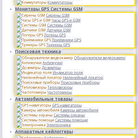
Коммутаторы
Мониторы GPS Системы GSM
Сирены GSM
Часы GPS и GSM
Системы GSM
Датчики GSM
Логеры GPS
Приёмники GPS
Трекеры GPS
Поисковая техника
Обнаружители видеокамер
Антижучки
Дозимтры
Индикатор поля
Ниленейный локатор
Поисковые приборы
Тепловизоры
Частотомеры
Автомобильные товары
GPS навигаторы
Камеры автомобиля
Системы охраны
Системы помощи
Электроника
Аппаратные кейлоггеры
Кейлоггеры