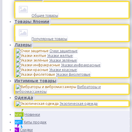
Общие товары
Товары Японии
Популярные товары
Лазеры
Очки защитные
Указки желтые
Указки зелёные
Указки инфракрасные
Указки красные
Указки фиолетовые
Интимные товары
Вибраторы и
вибромассажеры
Одежда
Экзотическая одежда
Новинки
NEW
Хиты продаж
ХИТ
Скидки
%