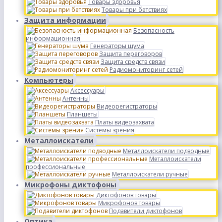
Товары здоровья
Товары при бетствиях
Защита информации
Безопасность
информационная
Генераторы шума
Защита переговоров
Защита средств связи
Радиомониторинг сетей
Компьютеры
Аксессуары
Антенны
Видеорегистраторы
Планшеты
Платы видеозахвата
Системы зрения
Металлоискатели
Металлоискатели подводные
Металлоискатели
профессиональные
Металлоискатели ручные
Микрофоны диктофоны
Диктофонов товары
Микрофонов товары
Подавители диктофонов
Оптика