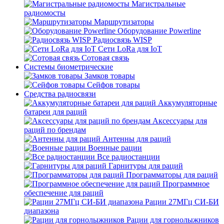
Магистральные
радиомосты
Маршрутизаторы
Оборудование Powerline
Радиосвязь WISP
Сети LoRa для IoT
Сотовая связь
Системы биометрические
Замков товары
Сейфов товары
Средства радиосвязи
Аккумуляторные
батареи для раций
Аксессуары для
раций по брендам
Антенны для раций
Военные рации
Все радиостанции
Гарнитуры для раций
Программаторы для раций
Программное
обеспечение для раций
Рации 27МГц СИ-БИ
диапазона
Рации для горнолыжников