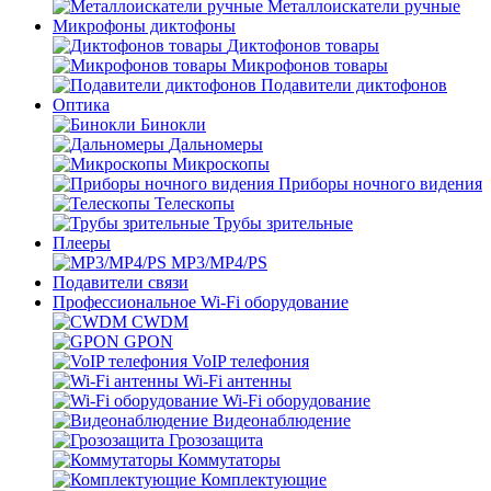
Металлоискатели ручные
Микрофоны диктофоны
Диктофонов товары
Микрофонов товары
Подавители диктофонов
Оптика
Бинокли
Дальномеры
Микроскопы
Приборы ночного видения
Телескопы
Трубы зрительные
Плееры
MP3/MP4/PS
Подавители связи
Профессиональное Wi-Fi оборудование
CWDM
GPON
VoIP телефония
Wi-Fi антенны
Wi-Fi оборудование
Видеонаблюдение
Грозозащита
Коммутаторы
Комплектующие