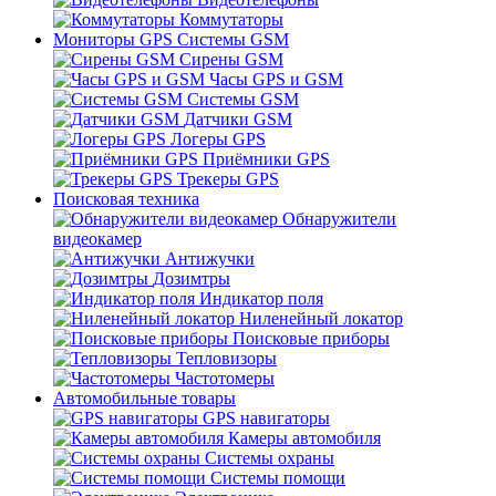
Коммутаторы
Мониторы GPS Системы GSM
Сирены GSM
Часы GPS и GSM
Системы GSM
Датчики GSM
Логеры GPS
Приёмники GPS
Трекеры GPS
Поисковая техника
Обнаружители
видеокамер
Антижучки
Дозимтры
Индикатор поля
Ниленейный локатор
Поисковые приборы
Тепловизоры
Частотомеры
Автомобильные товары
GPS навигаторы
Камеры автомобиля
Системы охраны
Системы помощи