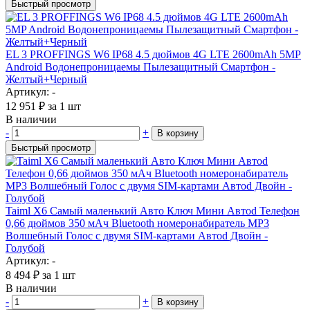
Быстрый просмотр
EL 3 PROFFINGS W6 IP68 4.5 дюймов 4G LTE 2600mAh 5MP
Android Водонепроницаемы Пылезащитный Смартфон -
Желтый+Черный
Артикул: -
12 951
₽
за 1 шт
В наличии
-
+
В корзину
Быстрый просмотр
Taiml X6 Самый маленький Авто Ключ Мини Автоd Телефон
0,66 дюймов 350 мАч Bluetooth номеронабиратель MP3
Волшебный Голос с двумя SIM-картами Автоd Двойн -
Голубой
Артикул: -
8 494
₽
за 1 шт
В наличии
-
+
В корзину