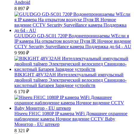
Android
8 897
₽
GUUDGO GD-SC01 720P Водонепроницаемы WЕсли я
IP камера На открытом воздухе Пуля IR Ночное видение
CCTV Security Surveillance камера Поддержка до 64 - AU
9 990
₽
BIKIGHT 48V32AH Интеллектуальный импульсный
двойной таймер Электрический велосипед Свинцово-
кислотный Батарея Зарядное устройств
6 170
₽
Hiseeu FH1C 1080P IP камера WiFi Домашнее охранное
наблюдение камера Ночное видение CCTV Baby
Монитор - EU штекер
8 321
₽