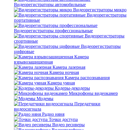
Видеорегистраторы автомобильные
Видеорегистраторы микро
Видеорегистраторы
портативные
Видеорегистраторы профессиональные
Видеорегистраторы
спортивные
Видеорегистраторы
цифровые
Камера
взрывозащищенная
Камера лазерная
Камера ночная
Камера распознавания
Камера умная
Кодеры-декодеры
Микрофоны видеокамер
Модемы
Передатчики
видеосигнала
Радио няня
Точки доступа
Видео ресиверы
Видеотелефоны