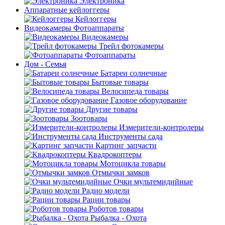
Электроника
Аппаратные кейлоггеры
Кейлоггеры
Видеокамеры Фотоаппараты
Видеокамеры
Трейл фотокамеры
Фотоаппараты
Дом - Семья
Батареи солнечные
Бытовые товары
Велосипеда товары
Газовое оборудование
Другие товары
Зоотовары
Измерители-контролеры
Инструменты сада
Картинг запчасти
Квадрокоптеры
Мотоцикла товары
Отмычки замков
Очки мультемидийные
Радио модели
Рации товары
Роботов товары
Рыбалка - Охота