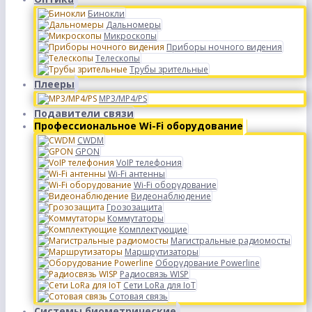
Бинокли
Дальномеры
Микроскопы
Приборы ночного видения
Телескопы
Трубы зрительные
Плееры
MP3/MP4/PS
Подавители связи
Профессиональное Wi-Fi оборудование
CWDM
GPON
VoIP телефония
Wi-Fi антенны
Wi-Fi оборудование
Видеонаблюдение
Грозозащита
Коммутаторы
Комплектующие
Магистральные радиомосты
Маршрутизаторы
Оборудование Powerline
Радиосвязь WISP
Сети LoRa для IoT
Сотовая связь
Системы биометрические