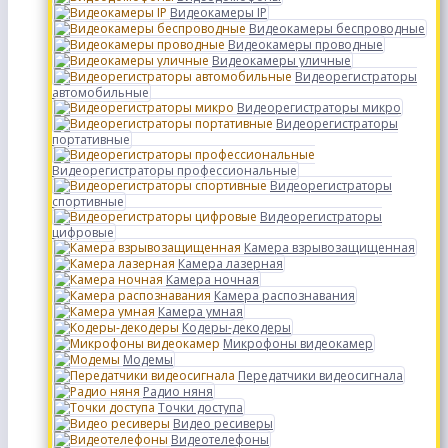
Видеокамеры IP
Видеокамеры беспроводные
Видеокамеры проводные
Видеокамеры уличные
Видеорегистраторы
автомобильные
Видеорегистраторы микро
Видеорегистраторы
портативные
Видеорегистраторы профессиональные
Видеорегистраторы
спортивные
Видеорегистраторы
цифровые
Камера взрывозащищенная
Камера лазерная
Камера ночная
Камера распознавания
Камера умная
Кодеры-декодеры
Микрофоны видеокамер
Модемы
Передатчики видеосигнала
Радио няня
Точки доступа
Видео ресиверы
Видеотелефоны