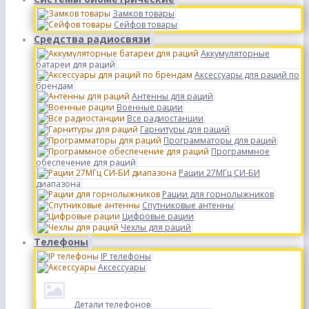
Замков товары
Сейфов товары
Средства радиосвязи
Аккумуляторные
батареи для раций
Аксессуары для раций по
брендам
Антенны для раций
Военные рации
Все радиостанции
Гарнитуры для раций
Программаторы для раций
Программное
обеспечение для раций
Рации 27МГц СИ-БИ
диапазона
Рации для горнолыжников
Спутниковые антенны
Цифровые рации
Чехлы для раций
Телефоны
IP телефоны
Аксессуары
Детали телефонов