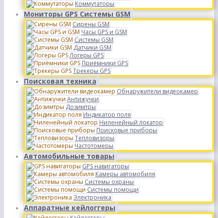
Коммутаторы
Мониторы GPS Системы GSM
Сирены GSM
Часы GPS и GSM
Системы GSM
Датчики GSM
Логеры GPS
Приёмники GPS
Трекеры GPS
Поисковая техника
Обнаружители видеокамер
Антижучки
Дозимтры
Индикатор поля
Ниленейный локатор
Поисковые приборы
Тепловизоры
Частотомеры
Автомобильные товары
GPS навигаторы
Камеры автомобиля
Системы охраны
Системы помощи
Электроника
Аппаратные кейлоггеры
Кейлоггеры