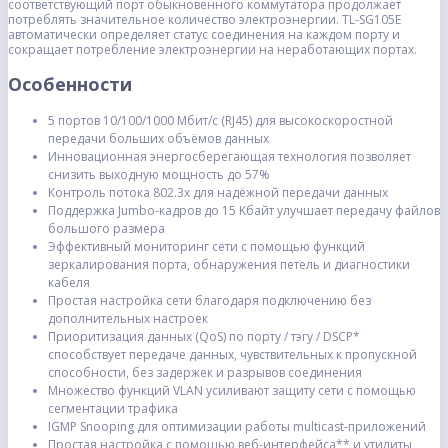
соответствующий порт обыкновенного коммутатора продолжает
потреблять значительное количество электроэнергии. TL-SG105Е
автоматически определяет статус соединения на каждом порту и
сокращает потребление электроэнергии на неработающих портах.
Особенности
5 портов 10/100/1000 Мбит/с (RJ45) для высокоскоростной
передачи больших объёмов данных
Инновационная энергосберегающая технология позволяет
снизить выходную мощность до 57%
Контроль потока 802.3x для надёжной передачи данных
Поддержка Jumbo-кадров до 15 Kбайт улучшает передачу файлов
большого размера
Эффективный мониторинг сети с помощью функций
зеркалирования порта, обнаружения петель и диагностики
кабеля
Простая настройка сети благодаря подключению без
дополнительных настроек
Приоритизация данных (QoS) по порту / тэгу / DSCP*
способствует передаче данных, чувствительных к пропускной
способности, без задержек и разрывов соединения
Множество функций VLAN усиливают защиту сети с помощью
сегментации трафика
IGMP Snooping для оптимизации работы multicast-приложений
Простая настройка с помощью веб-интерфейса** и утилиты