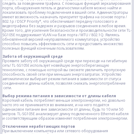
следить за поведением трафика. С помощью функций зеркалирования
порта, обнаружения петель и диагностики кабеля можно найти и
локализовать проблему подключения в вашей сети. Администраторы
имеют возможность назначать приоритет трафика на основе порта /
802.1p / DSCP Priority*, что обеспечивает передачу голосового и
видеотрафика без задержек и разрывов соединения в любое время.
Кроме того, для усиления безопасности и производительности сети TL-
SG105E поддерживает VLAN на базе порта / MTU / 802.1Q. Являясь
обновлённой версией неуправляемого коммутатора, устройство
способно повысить эффективность сети и предоставить множество
полезных функций конечным пользователям.
Забота об окружающей среде
Проявите заботу об окружающей среде при переходе на гигабитную
сеть! TL-SG105E использует новейшую энергосберегающую
технологию, с помощью которой вы сможете увеличить пропускную
способность своей сети при меньших энергозатратах. Устройство
автоматически выбирает режим питания в зависимости от статуса
соединения и длины кабеля, позволяя снижать энергопотребление
сети.
Выбор режима питания в зависимости от длины кабеля
Короткий кабель потребляет меньше электроэнергии, но довольно
часто это не принимается во внимание, и на него подаётся
одинаковое питание вне зависисмости от длины, будь то 10 или 50
метров. TL-SG105E анализирует длину подключенного Ethernet-кабеля
и соответствующим образом изменяет потребление электроэнергии.
Отключение неработающих портов
При выключении компьютера или сетевого оборудования