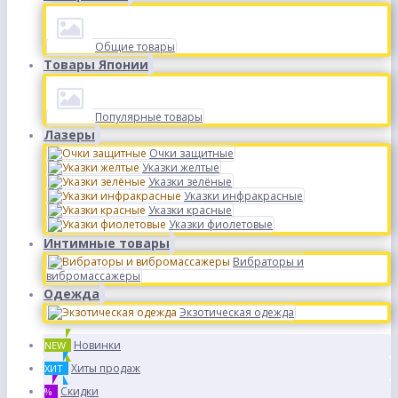
Общие товары
Товары Японии
Популярные товары
Лазеры
Очки защитные
Указки желтые
Указки зелёные
Указки инфракрасные
Указки красные
Указки фиолетовые
Интимные товары
Вибраторы и
вибромассажеры
Одежда
Экзотическая одежда
Новинки
NEW
Хиты продаж
ХИТ
Скидки
%