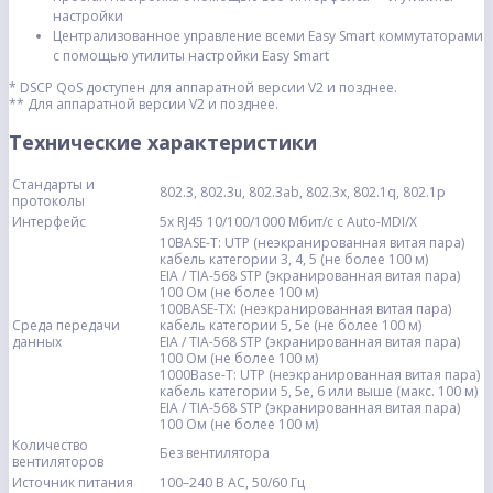
настройки
Централизованное управление всеми Easy Smart коммутаторами
с помощью утилиты настройки Easy Smart
* DSCP QoS доступен для аппаратной версии V2 и позднее.
** Для аппаратной версии V2 и позднее.
Технические характеристики
Стандарты и
802.3, 802.3u, 802.3ab, 802.3x, 802.1q, 802.1p
протоколы
Интерфейс
5х RJ45 10/100/1000 Мбит/с с Auto-MDI/X
10BASE-T: UTP (неэкранированная витая пара)
кабель категории 3, 4, 5 (не более 100 м)
EIA / TIA-568 STP (экранированная витая пара)
100 Ом (не более 100 м)
100BASE-TX: (неэкранированная витая пара)
Среда передачи
кабель категории 5, 5е (не более 100 м)
данных
EIA / TIA-568 STP (экранированная витая пара)
100 Ом (не более 100 м)
1000Base-T: UTP (неэкранированная витая пара)
кабель категории 5, 5е, 6 или выше (макс. 100 м)
EIA / TIA-568 STP (экранированная витая пара)
100 Ом (не более 100 м)
Количество
Без вентилятора
вентиляторов
Источник питания
100–240 В AC, 50/60 Гц