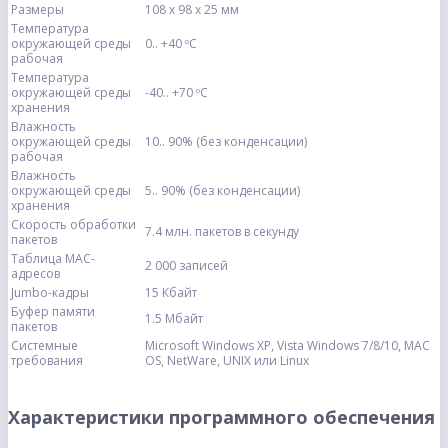
Размеры
108 х 98 х 25 мм
Температура
окружающей среды
0.. +40 ºC
рабочая
Температура
окружающей среды
-40.. +70 ºC
хранения
Влажность
окружающей среды
10.. 90% (без конденсации)
рабочая
Влажность
окружающей среды
5.. 90% (без конденсации)
хранения
Скорость обработки
7.4 млн. пакетов в секунду
пакетов
Таблица МАС-
2 000 записей
адресов
Jumbo-кадры
15 Кбайт
Буфер памяти
1.5 Мбайт
пакетов
Системные
Microsoft Windows XP, Vista Windows 7/8/10, MAC
требования
OS, NetWare, UNIX или Linux
Характеристики программного обеспечения