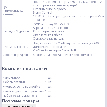
Приоритизация по порту / 802.1p / DSCP priority*
4 тыс. приоритетных очередей
QoS
Ограничение скорости
(приоритизация
Storm Control
данных)
* DSCP QoS доступен для аппаратной версии V2 и
позднее.
IGMP Snooping V1 / V2 / V3
Агрегирование каналов
Функции 2 уровня
Зеркалирование порта
Диагностика кабеля
Обнаружение петель
Поддержка до 32 VLAN одновременно (из 4000
Виртуальные сети
идентификаторов VLAN)
VLAN на базе порта / тэга / МTU
Способ передачи
Хранение и передача (Store and Forward)
Комплект поставки
Коммутатор
1 шт.
Кабель питания
1 шт.
Руководство по настройке
1 шт.
Компакт-диск с материалами
1 шт.
Набор резиновых ножек
1 шт.
Похожие товары
Быстрый просмотр