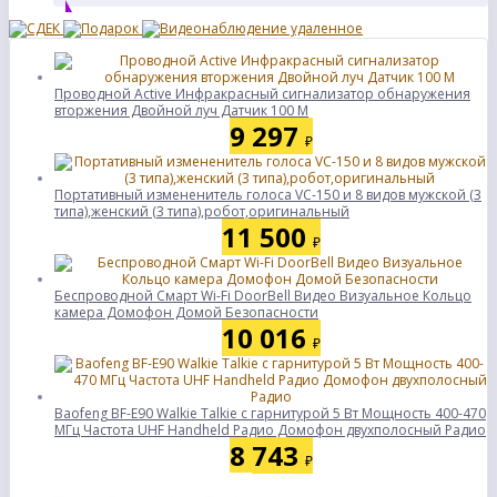
Проводной Active Инфракрасный сигнализатор обнаружения
вторжения Двойной луч Датчик 100 M
9 297
₽
Портативный измененитель голоса VC-150 и 8 видов мужской (3
типа),женский (3 типа),робот,оригинальный
11 500
₽
Беспроводной Смарт Wi-Fi DoorBell Видео Визуальное Кольцо
камера Домофон Домой Безопасности
10 016
₽
Baofeng BF-E90 Walkie Talkie с гарнитурой 5 Вт Мощность 400-470
МГц Частота UHF Handheld Радио Домофон двухполосный Радио
8 743
₽