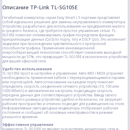
Описание TP-Link TL-SG105E
Гигабитный коммутатор серии Easy Smart с 5 портами представляет
собой идеальное решение для замены неуправляемого коммутатора.
Устройство разработано для использования на предприятиях малого
и среднего бизнеса, где требуется простое управление сетью. TL-
SG105Е помогает оптимизировать трафик посредством функции
приоритизации данных (QoS) по порту, тэгу и DSCP QoS. Это исключает
задержки при прохождении чувствительного к пропускной
способности трафика. Применение инновационной
энергосберегающей технологии способствует снижению выходной
мощности до 57%, что превращает TL-SG105Е в экологичное устройство
для вашей офисной сети.
Удобство использования
TL-SG105E прост в настройке и управлении. Авто-MDI / MDIX устраняет
необходимость применения кабеля с перекрещивающимися парами
или портов uplink. Автосогласование на каждом порту помогает
определить скорость соединения сетевого устройства (10, 100 или
1000 Мбит/с) и автоматически настроить подходящую скорость
передачи данных для соответствующего устройства. Ввиду своего
компактного размера устройство удобно и безопасно, не загружает
рабочее пространство и отлично подходит для размещения на столе.
Информативные светодиодные индикаторы отображают рабочее
состояние и сообщают об основных неисправностях в режиме
реального времени.
Эффективное управление
Коммутатор TL-SG105E позволяет осуществлять мониторинг сети и