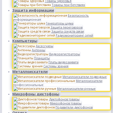
Товары здоровья
Товары при бетствиях
Защита информации
Безопасность
информационная
Генераторы шума
Защита переговоров
Защита средств связи
Радиомониторинг сетей
Компьютеры
Аксессуары
Антенны
Видеорегистраторы
Планшеты
Платы видеозахвата
Системы зрения
Металлоискатели
Металлоискатели подводные
Металлоискатели
профессиональные
Металлоискатели ручные
Микрофоны диктофоны
Диктофонов товары
Микрофонов товары
Подавители диктофонов
Оптика