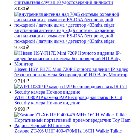
считывателя случая 10 удостоверений личности
8 080
₽
внутренняя антенна над 70дБ системы охранной
сигнализации громкости ES-D5A беспроводной
пожарной / датчик дыма / детектор 433mhz etiger
9 780
₽
Hiseeu HSY-FH7E Mini 720P Ночного видения IP-видео
безопасности камера Беспроводной HD Baby Монитор
9 714
₽
WIFI 1080P IP камера P2P Беспроводная связь IR Cut
Security камера Ночное видение
9 990
₽
Zastone ZT-X6 UHF 400-470MHz 16CH Walkie Talkie