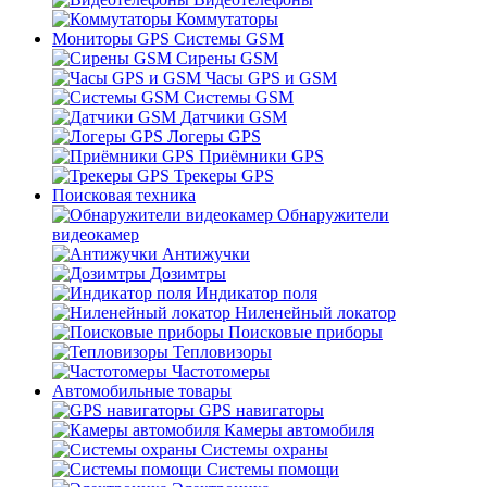
Коммутаторы
Мониторы GPS Системы GSM
Сирены GSM
Часы GPS и GSM
Системы GSM
Датчики GSM
Логеры GPS
Приёмники GPS
Трекеры GPS
Поисковая техника
Обнаружители
видеокамер
Антижучки
Дозимтры
Индикатор поля
Ниленейный локатор
Поисковые приборы
Тепловизоры
Частотомеры
Автомобильные товары
GPS навигаторы
Камеры автомобиля
Системы охраны
Системы помощи