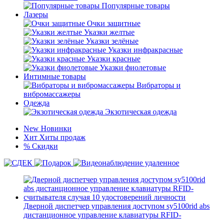
Популярные товары
Лазеры
Очки защитные
Указки желтые
Указки зелёные
Указки инфракрасные
Указки красные
Указки фиолетовые
Интимные товары
Вибраторы и
вибромассажеры
Одежда
Экзотическая одежда
New
Новинки
Хит
Хиты продаж
%
Скидки
Дверной диспетчер управления доступом sy5100rid abs
дистанционное управление клавиатуры RFID-