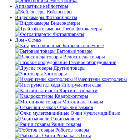
Электроника
Аппаратные кейлоггеры
Кейлоггеры
Видеокамеры Фотоаппараты
Видеокамеры
Трейл фотокамеры
Фотоаппараты
Дом - Семья
Батареи солнечные
Бытовые товары
Велосипеда товары
Газовое оборудование
Другие товары
Зоотовары
Измерители-контролеры
Инструменты сада
Картинг запчасти
Квадрокоптеры
Мотоцикла товары
Отмычки замков
Очки мультемидийные
Радио модели
Рации товары
Роботов товары
Рыбалка - Охота