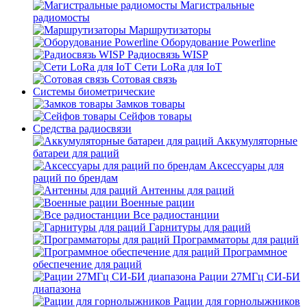
Магистральные
радиомосты
Маршрутизаторы
Оборудование Powerline
Радиосвязь WISP
Сети LoRa для IoT
Сотовая связь
Системы биометрические
Замков товары
Сейфов товары
Средства радиосвязи
Аккумуляторные
батареи для раций
Аксессуары для
раций по брендам
Антенны для раций
Военные рации
Все радиостанции
Гарнитуры для раций
Программаторы для раций
Программное
обеспечение для раций
Рации 27МГц СИ-БИ
диапазона
Рации для горнолыжников