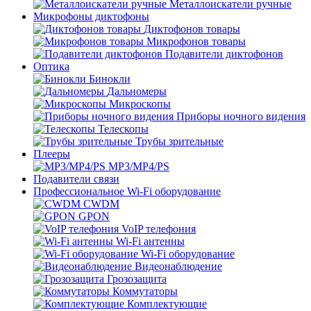
Металлоискатели ручные
Микрофоны диктофоны
Диктофонов товары
Микрофонов товары
Подавители диктофонов
Оптика
Бинокли
Дальномеры
Микроскопы
Приборы ночного видения
Телескопы
Трубы зрительные
Плееры
MP3/MP4/PS
Подавители связи
Профессиональное Wi-Fi оборудование
CWDM
GPON
VoIP телефония
Wi-Fi антенны
Wi-Fi оборудование
Видеонаблюдение
Грозозащита
Коммутаторы
Комплектующие