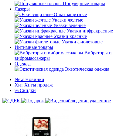
Популярные товары
Лазеры
Очки защитные
Указки желтые
Указки зелёные
Указки инфракрасные
Указки красные
Указки фиолетовые
Интимные товары
Вибраторы и
вибромассажеры
Одежда
Экзотическая одежда
New
Новинки
Хит
Хиты продаж
%
Скидки