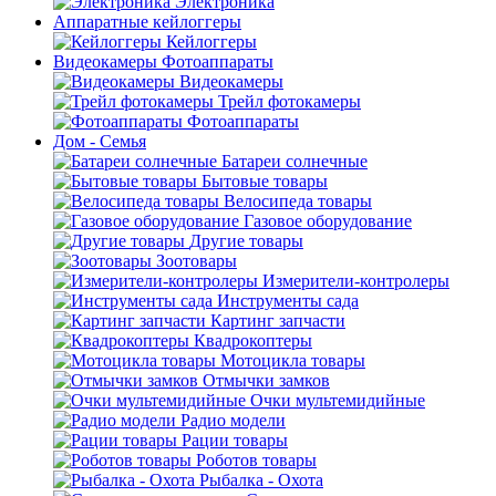
Электроника
Аппаратные кейлоггеры
Кейлоггеры
Видеокамеры Фотоаппараты
Видеокамеры
Трейл фотокамеры
Фотоаппараты
Дом - Семья
Батареи солнечные
Бытовые товары
Велосипеда товары
Газовое оборудование
Другие товары
Зоотовары
Измерители-контролеры
Инструменты сада
Картинг запчасти
Квадрокоптеры
Мотоцикла товары
Отмычки замков
Очки мультемидийные
Радио модели
Рации товары
Роботов товары
Рыбалка - Охота