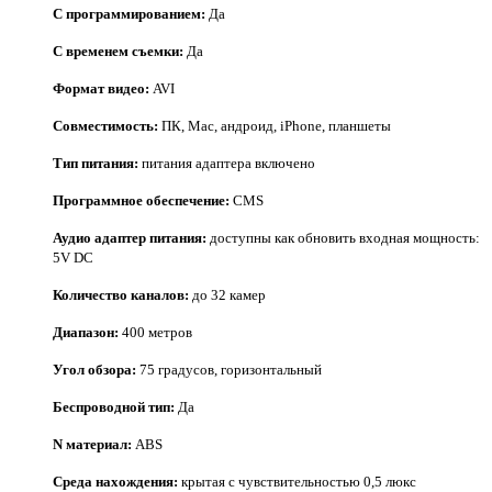
С программированием:
Да
С временем съемки:
Да
Формат видео:
AVI
Совместимость:
ПК, Mac, андроид, iPhone, планшеты
Тип питания:
питания адаптера включено
Программное обеспечение:
CMS
Аудио адаптер питания:
доступны как обновить входная мощность:
5V DC
Количество каналов:
до 32 камер
Диапазон:
400 метров
Угол обзора:
75 градусов, горизонтальный
Беспроводной тип:
Да
N материал:
ABS
Среда нахождения:
крытая с чувствительностью 0,5 люкс