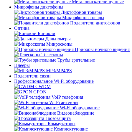
Металлоискатели ручные
Микрофоны диктофоны
Диктофонов товары
Микрофонов товары
Подавители диктофонов
Оптика
Бинокли
Дальномеры
Микроскопы
Приборы ночного видения
Телескопы
Трубы зрительные
Плееры
MP3/MP4/PS
Подавители связи
Профессиональное Wi-Fi оборудование
CWDM
GPON
VoIP телефония
Wi-Fi антенны
Wi-Fi оборудование
Видеонаблюдение
Грозозащита
Коммутаторы
Комплектующие