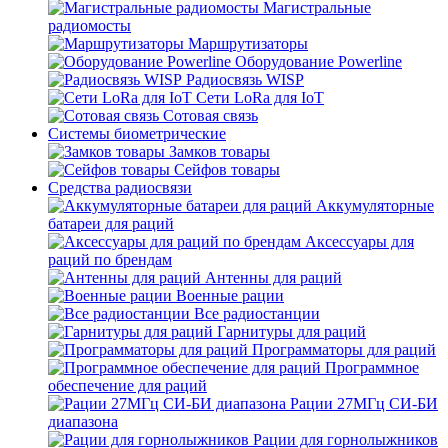
Магистральные
радиомосты
Маршрутизаторы
Оборудование Powerline
Радиосвязь WISP
Сети LoRa для IoT
Сотовая связь
Системы биометрические
Замков товары
Сейфов товары
Средства радиосвязи
Аккумуляторные
батареи для раций
Аксессуары для
раций по брендам
Антенны для раций
Военные рации
Все радиостанции
Гарнитуры для раций
Программаторы для раций
Программное
обеспечение для раций
Рации 27МГц СИ-БИ
диапазона
Рации для горнолыжников