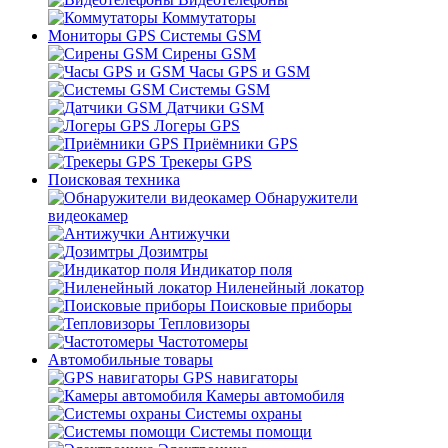
Коммутаторы
Мониторы GPS Системы GSM
Сирены GSM
Часы GPS и GSM
Системы GSM
Датчики GSM
Логеры GPS
Приёмники GPS
Трекеры GPS
Поисковая техника
Обнаружители
видеокамер
Антижучки
Дозимтры
Индикатор поля
Ниленейный локатор
Поисковые приборы
Тепловизоры
Частотомеры
Автомобильные товары
GPS навигаторы
Камеры автомобиля
Системы охраны
Системы помощи