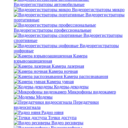
Видеорегистраторы автомобильные
Видеорегистраторы микро
Видеорегистраторы
портативные
Видеорегистраторы профессиональные
Видеорегистраторы
спортивные
Видеорегистраторы
цифровые
Камера
взрывозащищенная
Камера лазерная
Камера ночная
Камера распознавания
Камера умная
Кодеры-декодеры
Микрофоны видеокамер
Модемы
Передатчики
видеосигнала
Радио няня
Точки доступа
Видео ресиверы
Видеотелефоны