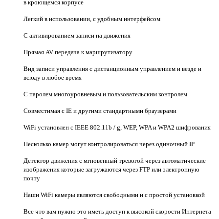
в кроющемся корпусе
Легкий в использовании, с удобным интерфейсом
С активированием записи на движения
Прямая AV передача к маршрутизатору
Вид записи управления с дистанционным управлением и везде и
всюду в любое время
С паролем многоуровневым и пользовательским контролем
Совместимая с IE и другими стандартными браузерами
WiFi установлен с IEEE 802.11b / g, WEP, WPA и WPA2 шифрования
Несколько камер могут контролироваться через одиночный IP
Детектор движения с мгновенный тревогой через автоматические
изображения которые загружаются через FTP или электронную
почту
Наши WiFi камеры являются свободными и с простой установкой
Все что вам нужно это иметь доступ к высокой скорости Интернета