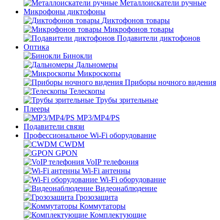
Металлоискатели ручные
Микрофоны диктофоны
Диктофонов товары
Микрофонов товары
Подавители диктофонов
Оптика
Бинокли
Дальномеры
Микроскопы
Приборы ночного видения
Телескопы
Трубы зрительные
Плееры
MP3/MP4/PS
Подавители связи
Профессиональное Wi-Fi оборудование
CWDM
GPON
VoIP телефония
Wi-Fi антенны
Wi-Fi оборудование
Видеонаблюдение
Грозозащита
Коммутаторы
Комплектующие