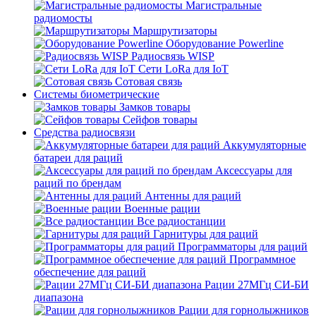
Магистральные
радиомосты
Маршрутизаторы
Оборудование Powerline
Радиосвязь WISP
Сети LoRa для IoT
Сотовая связь
Системы биометрические
Замков товары
Сейфов товары
Средства радиосвязи
Аккумуляторные
батареи для раций
Аксессуары для
раций по брендам
Антенны для раций
Военные рации
Все радиостанции
Гарнитуры для раций
Программаторы для раций
Программное
обеспечение для раций
Рации 27МГц СИ-БИ
диапазона
Рации для горнолыжников