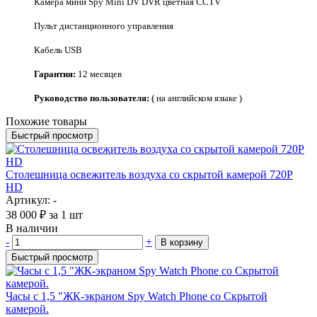
Камера мини Spy Mini DV DVR цветная CCTV
Пульт дистанционного управления
Кабель USB
Гарантия:
12
месяцев
Руководство пользователя:
(
на английском языке
)
Похожие товары
Быстрый просмотр
Столешница освежитель воздуха со скрытой камерой 720P
HD
Артикул: -
38 000
₽
за 1 шт
В наличии
-
+
В корзину
Быстрый просмотр
Часы с 1,5 "ЖК-экраном Spy Watch Phone со Скрытой
камерой.