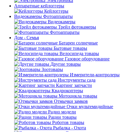
Электроника
Аппаратные кейлоггеры
Кейлоггеры
Видеокамеры Фотоаппараты
Видеокамеры
Трейл фотокамеры
Фотоаппараты
Дом - Семья
Батареи солнечные
Бытовые товары
Велосипеда товары
Газовое оборудование
Другие товары
Зоотовары
Измерители-контролеры
Инструменты сада
Картинг запчасти
Квадрокоптеры
Мотоцикла товары
Отмычки замков
Очки мультемидийные
Радио модели
Рации товары
Роботов товары
Рыбалка - Охота