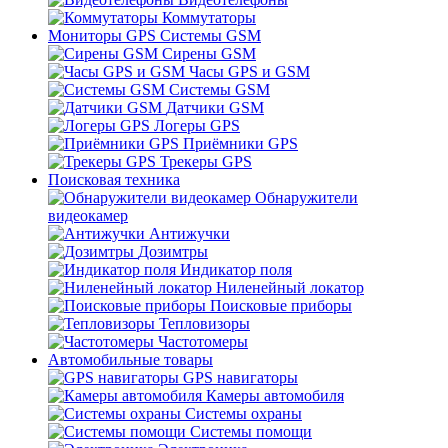
Коммутаторы
Мониторы GPS Системы GSM
Сирены GSM
Часы GPS и GSM
Системы GSM
Датчики GSM
Логеры GPS
Приёмники GPS
Трекеры GPS
Поисковая техника
Обнаружители
видеокамер
Антижучки
Дозимтры
Индикатор поля
Ниленейный локатор
Поисковые приборы
Тепловизоры
Частотомеры
Автомобильные товары
GPS навигаторы
Камеры автомобиля
Системы охраны
Системы помощи