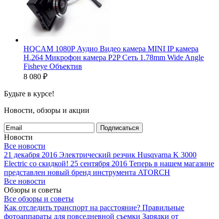
HQCAM 1080P Аудио Видео камера MINI IP камера
H.264 Микрофон камера P2P Сеть 1.78mm Wide Angle
Fisheye Объектив
8 080
₽
Будьте в курсе!
Новости, обзоры и акции
Подписаться
Новости
Все новости
21 декабря 2016
Электрический резчик Husqvarna K 3000
Electric со скидкой!
25 сентября 2016
Теперь в нашем магазине
представлен новый бренд инструмента ATORCH
Все новости
Обзоры и советы
Все обзоры и советы
Как отследить транспорт на расстояние?
Правильные
фотоаппараты для повседневной съемки
Зарядки от