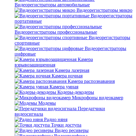
Видеорегистраторы автомобильные
Видеорегистраторы микро
Видеорегистраторы
портативные
Видеорегистраторы профессиональные
Видеорегистраторы
спортивные
Видеорегистраторы
цифровые
Камера
взрывозащищенная
Камера лазерная
Камера ночная
Камера распознавания
Камера умная
Кодеры-декодеры
Микрофоны видеокамер
Модемы
Передатчики
видеосигнала
Радио няня
Точки доступа
Видео ресиверы
Видеотелефоны