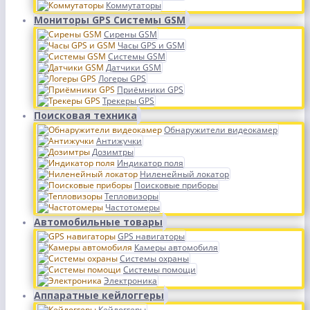
Коммутаторы
Мониторы GPS Системы GSM
Сирены GSM
Часы GPS и GSM
Системы GSM
Датчики GSM
Логеры GPS
Приёмники GPS
Трекеры GPS
Поисковая техника
Обнаружители видеокамер
Антижучки
Дозимтры
Индикатор поля
Ниленейный локатор
Поисковые приборы
Тепловизоры
Частотомеры
Автомобильные товары
GPS навигаторы
Камеры автомобиля
Системы охраны
Системы помощи
Электроника
Аппаратные кейлоггеры
Кейлоггеры