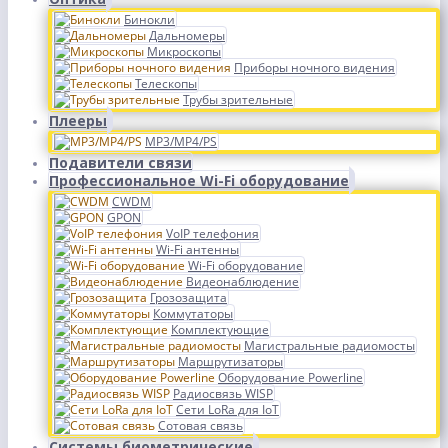
Бинокли
Дальномеры
Микроскопы
Приборы ночного видения
Телескопы
Трубы зрительные
Плееры
MP3/MP4/PS
Подавители связи
Профессиональное Wi-Fi оборудование
CWDM
GPON
VoIP телефония
Wi-Fi антенны
Wi-Fi оборудование
Видеонаблюдение
Грозозащита
Коммутаторы
Комплектующие
Магистральные радиомосты
Маршрутизаторы
Оборудование Powerline
Радиосвязь WISP
Сети LoRa для IoT
Сотовая связь
Системы биометрические