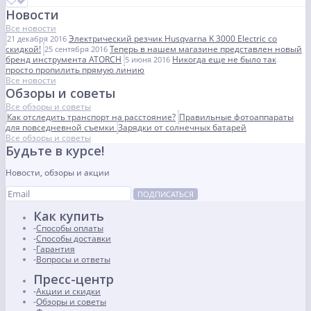
Новости
Все новости
Электрический резчик Husqvarna K 3000 Electric со
21 декабря 2016
скидкой!
Теперь в нашем магазине представлен новый
25 сентября 2016
бренд инструмента ATORCH
Никогда еще не было так
5 июня 2016
просто пропилить прямую линию
Все новости
Обзоры и советы
Все обзоры и советы
Как отследить транспорт на расстояние?
Правильные фотоаппараты
для повседневной съемки
Зарядки от солнечных батарей
Все обзоры и советы
Будьте в курсе!
Новости, обзоры и акции
ПОДПИСАТЬСЯ
Как купить
Способы оплаты
Способы доставки
Гарантия
Вопросы и ответы
Пресс-центр
Акции и скидки
Обзоры и советы