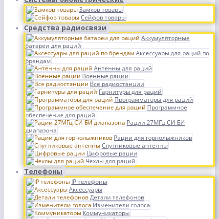
Замков товары
Сейфов товары
Средства радиосвязи
Аккумуляторные
батареи для раций
Аксессуары для раций по
брендам
Антенны для раций
Военные рации
Все радиостанции
Гарнитуры для раций
Программаторы для раций
Программное
обеспечение для раций
Рации 27МГц СИ-БИ
диапазона
Рации для горнолыжников
Спутниковые антенны
Цифровые рации
Чехлы для раций
Телефоны
IP телефоны
Аксессуары
Детали телефонов
Изменители голоса
Коммуникаторы