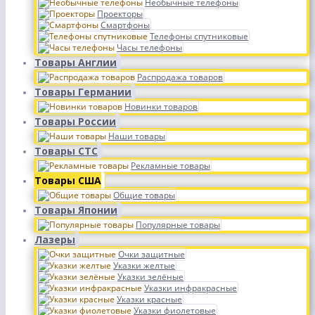
Необычные телефоны
Проекторы
Смартфоны
Телефоны спутниковые
Часы телефоны
Товары Англии
Распродажа товаров
Товары Германии
Новинки товаров
Товары России
Наши товары
Товары СТС
Рекламные товары
Товары США
Общие товары
Товары Японии
Популярные товары
Лазеры
Очки защитные
Указки желтые
Указки зелёные
Указки инфракрасные
Указки красные
Указки фиолетовые