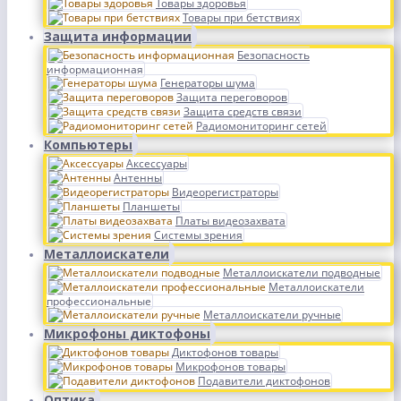
Товары здоровья
Товары при бетствиях
Защита информации
Безопасность
информационная
Генераторы шума
Защита переговоров
Защита средств связи
Радиомониторинг сетей
Компьютеры
Аксессуары
Антенны
Видеорегистраторы
Планшеты
Платы видеозахвата
Системы зрения
Металлоискатели
Металлоискатели подводные
Металлоискатели
профессиональные
Металлоискатели ручные
Микрофоны диктофоны
Диктофонов товары
Микрофонов товары
Подавители диктофонов
Оптика