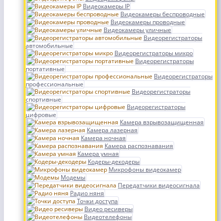
Видеокамеры IP
Видеокамеры беспроводные
Видеокамеры проводные
Видеокамеры уличные
Видеорегистраторы
автомобильные
Видеорегистраторы микро
Видеорегистраторы
портативные
Видеорегистраторы
профессиональные
Видеорегистраторы
спортивные
Видеорегистраторы
цифровые
Камера взрывозащищенная
Камера лазерная
Камера ночная
Камера распознавания
Камера умная
Кодеры-декодеры
Микрофоны видеокамер
Модемы
Передатчики видеосигнала
Радио няня
Точки доступа
Видео ресиверы
Видеотелефоны