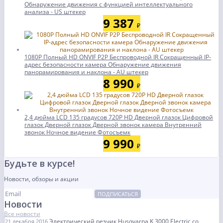
Обнаружение движения с функцией интеллектуального
анализа - US штекер
9 387
₽
1080P Полный HD ONVIF P2P Беспроводной IR Сокращенный IP-
адрес безопасности камера Обнаружение движения
панорамирования и наклона - AU штекер
8 990
₽
2,4 дюйма LCD 135 градусов 720P HD Дверной глазок Цифровой
глазок Дверной глазок Дверной звонок камера Внутренний
звонок Ночное видение Фотосъемк
9 990
₽
Будьте в курсе!
Новости, обзоры и акции
ПОДПИСАТЬСЯ
Новости
Все новости
Электрический резчик Husqvarna K 3000 Electric со
21 декабря 2016