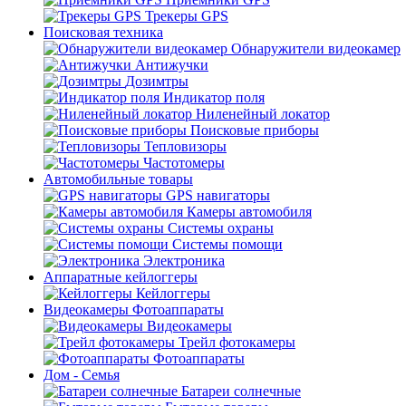
Трекеры GPS
Поисковая техника
Обнаружители видеокамер
Антижучки
Дозимтры
Индикатор поля
Ниленейный локатор
Поисковые приборы
Тепловизоры
Частотомеры
Автомобильные товары
GPS навигаторы
Камеры автомобиля
Системы охраны
Системы помощи
Электроника
Аппаратные кейлоггеры
Кейлоггеры
Видеокамеры Фотоаппараты
Видеокамеры
Трейл фотокамеры
Фотоаппараты
Дом - Семья
Батареи солнечные