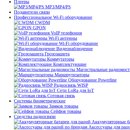
Плееры
MP3/MP4/PS
Подавители связи
Профессиональное Wi-Fi оборудование
CWDM
GPON
VoIP телефония
Wi-Fi антенны
Wi-Fi оборудование
Видеонаблюдение
Грозозащита
Коммутаторы
Комплектующие
Магистральные радиомос
Маршрутизаторы
Оборудование Powerline
Радиосвязь WISP
Сети LoRa для IoT
Сотовая связь
Системы биометрические
Замков товары
Сейфов товары
Средства радиосвязи
Аккумуляторные ба
Аксессуары для рац