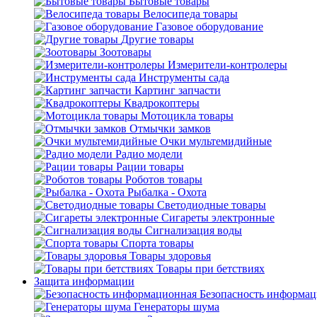
Бытовые товары
Велосипеда товары
Газовое оборудование
Другие товары
Зоотовары
Измерители-контролеры
Инструменты сада
Картинг запчасти
Квадрокоптеры
Мотоцикла товары
Отмычки замков
Очки мультемидийные
Радио модели
Рации товары
Роботов товары
Рыбалка - Охота
Светодиодные товары
Сигареты электронные
Сигнализация воды
Спорта товары
Товары здоровья
Товары при бетствиях
Защита информации
Безопасность информа
Генераторы шума