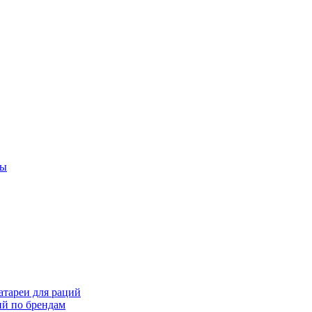
ты
тареи для раций
ий по брендам