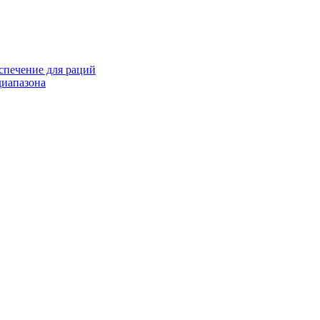
спечение для раций
иапазона