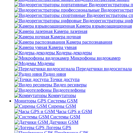
Видеорегистраторы 
Видеорегистра
Видеорегистраторы с
Видеорегистраторы ци
Камера взрывозащищенная
Камера лазерная
Камера ночная
Камера распознавания
Камера умная
Кодеры-декодеры
Микрофоны видеокамер
Модемы
Передатчики видеосигнала
Радио няня
Точки доступа
Видео ресиверы
Видеотелефоны
Коммутаторы
Мониторы GPS Системы GSM
Сирены GSM
Часы GPS и GSM
Системы GSM
Датчики GSM
Логеры GPS
Приёмники GPS