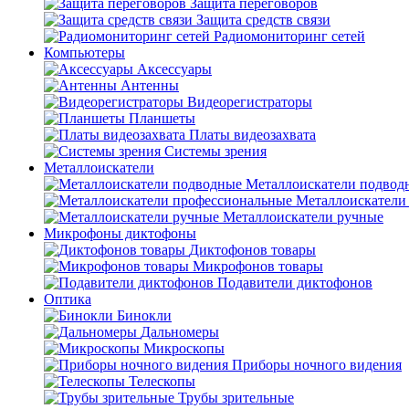
Защита переговоров
Защита средств связи
Радиомониторинг сетей
Компьютеры
Аксессуары
Антенны
Видеорегистраторы
Планшеты
Платы видеозахвата
Системы зрения
Металлоискатели
Металлоискатели подвод
Металлоискатели
Металлоискатели ручные
Микрофоны диктофоны
Диктофонов товары
Микрофонов товары
Подавители диктофонов
Оптика
Бинокли
Дальномеры
Микроскопы
Приборы ночного видения
Телескопы
Трубы зрительные