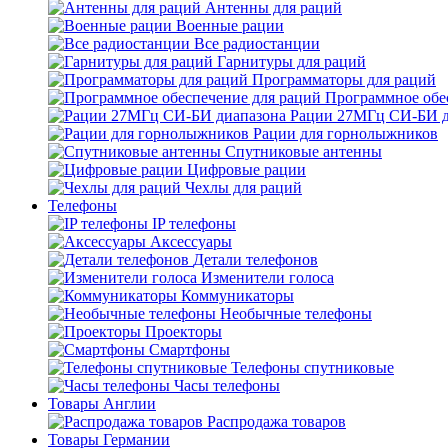
Антенны для раций
Военные рации
Все радиостанции
Гарнитуры для раций
Программаторы для раций
Программное обе
Рации 27МГц СИ-БИ д
Рации для горнолыжников
Спутниковые антенны
Цифровые рации
Чехлы для раций
Телефоны
IP телефоны
Аксессуары
Детали телефонов
Изменители голоса
Коммуникаторы
Необычные телефоны
Проекторы
Смартфоны
Телефоны спутниковые
Часы телефоны
Товары Англии
Распродажа товаров
Товары Германии