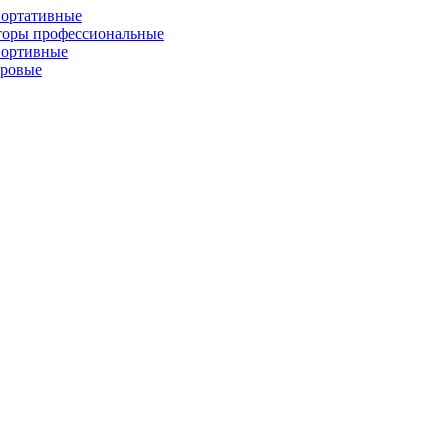
портативные
торы профессиональные
портивные
фровые