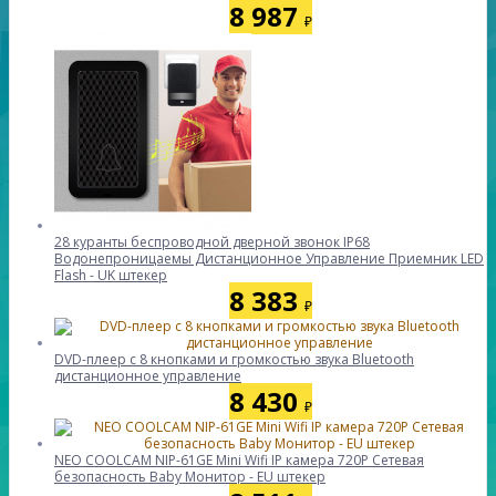
8 987
₽
28 куранты беспроводной дверной звонок IP68
Водонепроницаемы Дистанционное Управление Приемник LED
Flash - UK штекер
8 383
₽
DVD-плеер с 8 кнопками и громкостью звука Bluetooth
дистанционное управление
8 430
₽
NEO COOLCAM NIP-61GE Mini Wifi IP камера 720P Сетевая
безопасность Baby Монитор - EU штекер