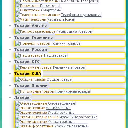
Необычные телефоны
Проекторы
Смартфоны
Телефоны спутниковые
Часы телефоны
Товары Англии
Распродажа товаров
Товары Германии
Новинки товаров
Товары России
Наши товары
Товары СТС
Рекламные товары
Товары США
Общие товары
Товары Японии
Популярные товары
Лазеры
Очки защитные
Указки желтые
Указки зелёные
Указки инфракрасные
Указки красные
Указки фиолетовые