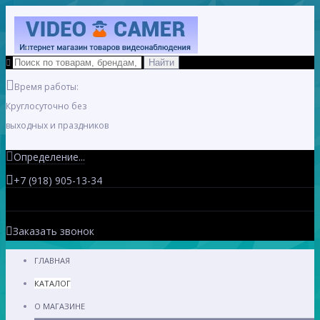
Время работы:
Круглосуточно без
выходных и праздников
Определение...
+7 (918) 905-13-34
Заказать звонок
ГЛАВНАЯ
КАТАЛОГ
О МАГАЗИНЕ