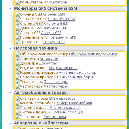
Коммутаторы
Мониторы GPS Системы GSM
Сирены GSM
Часы GPS и GSM
Системы GSM
Датчики GSM
Логеры GPS
Приёмники GPS
Трекеры GPS
Поисковая техника
Обнаружители видеокамер
Антижучки
Дозимтры
Индикатор поля
Ниленейный локатор
Поисковые приборы
Тепловизоры
Частотомеры
Автомобильные товары
GPS навигаторы
Камеры автомобиля
Системы охраны
Системы помощи
Электроника
Аппаратные кейлоггеры
Кейлоггеры