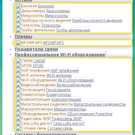
Бинокли
Дальномеры
Микроскопы
Приборы ночного видения
Телескопы
Трубы зрительные
Плееры
MP3/MP4/PS
Подавители связи
Профессиональное Wi-Fi оборудование
CWDM
GPON
VoIP телефония
Wi-Fi антенны
Wi-Fi оборудование
Видеонаблюдение
Грозозащита
Коммутаторы
Комплектующие
Магистральные радиомосты
Маршрутизаторы
Оборудование Powerline
Радиосвязь WISP
Сети LoRa для IoT
Сотовая связь
Системы биометрические