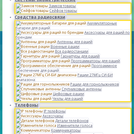
Замков товары
Сейфов товары
Средства радиосвязи
Аккумуляторные
батареи для раций
Аксессуары для раций по
брендам
Антенны для раций
Военные рации
Все радиостанции
Гарнитуры для раций
Программаторы для раций
Программное
обеспечение для раций
Рации 27МГц СИ-БИ
диапазона
Рации для горнолыжников
Спутниковые антенны
Цифровые рации
Чехлы для раций
Телефоны
IP телефоны
Аксессуары
Детали телефонов
Изменители голоса
Коммуникаторы