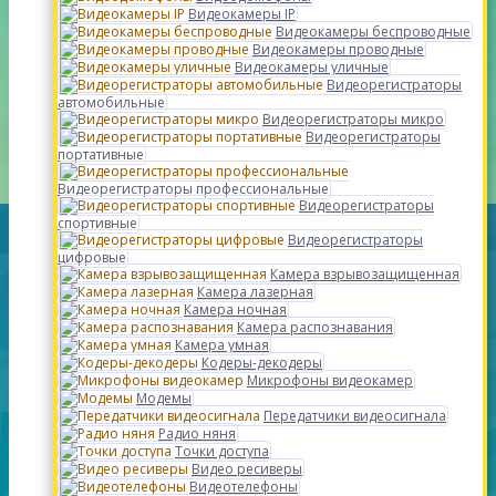
Видеокамеры IP
Видеокамеры беспроводные
Видеокамеры проводные
Видеокамеры уличные
Видеорегистраторы
автомобильные
Видеорегистраторы микро
Видеорегистраторы
портативные
Видеорегистраторы профессиональные
Видеорегистраторы
спортивные
Видеорегистраторы
цифровые
Камера взрывозащищенная
Камера лазерная
Камера ночная
Камера распознавания
Камера умная
Кодеры-декодеры
Микрофоны видеокамер
Модемы
Передатчики видеосигнала
Радио няня
Точки доступа
Видео ресиверы
Видеотелефоны