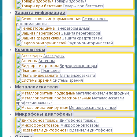
Товары здоровья
Товары при бетствиях
Защита информации
Безопасность
информационная
Генераторы шума
Защита переговоров
Защита средств связи
Радиомониторинг сетей
Компьютеры
Аксессуары
Антенны
Видеорегистраторы
Планшеты
Платы видеозахвата
Системы зрения
Металлоискатели
Металлоискатели подводные
Металлоискатели
профессиональные
Металлоискатели ручные
Микрофоны диктофоны
Диктофонов товары
Микрофонов товары
Подавители диктофонов
Оптика