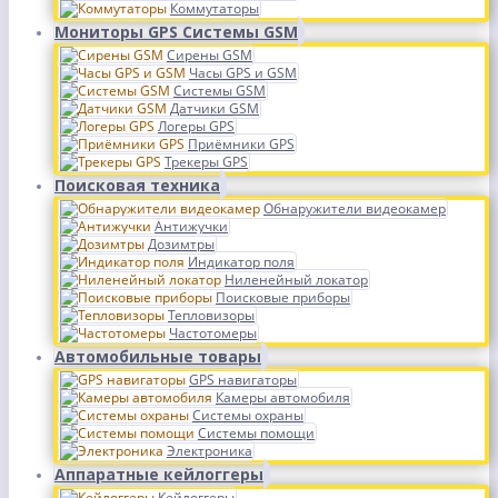
Коммутаторы
Мониторы GPS Системы GSM
Сирены GSM
Часы GPS и GSM
Системы GSM
Датчики GSM
Логеры GPS
Приёмники GPS
Трекеры GPS
Поисковая техника
Обнаружители видеокамер
Антижучки
Дозимтры
Индикатор поля
Ниленейный локатор
Поисковые приборы
Тепловизоры
Частотомеры
Автомобильные товары
GPS навигаторы
Камеры автомобиля
Системы охраны
Системы помощи
Электроника
Аппаратные кейлоггеры
Кейлоггеры