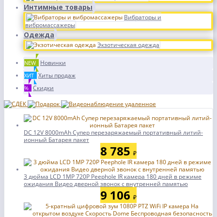
Интимные товары
Вибраторы и
вибромассажеры
Одежда
Экзотическая одежда
Новинки
NEW
Хиты продаж
ХИТ
Скидки
%
DC 12V 8000mAh Супер перезаряжаемый портативный литий-
ионный Батарея пакет
8 785
₽
3 дюйма LCD 1MP 720P Peephole IR камера 180 дней в режиме
ожидания Видео дверной звонок с внутренней памятью
9 106
₽