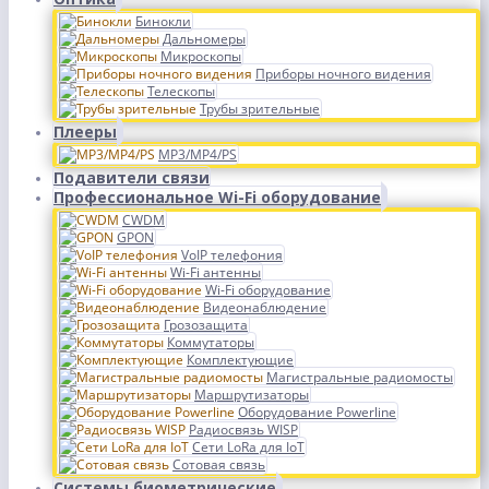
Бинокли
Дальномеры
Микроскопы
Приборы ночного видения
Телескопы
Трубы зрительные
Плееры
MP3/MP4/PS
Подавители связи
Профессиональное Wi-Fi оборудование
CWDM
GPON
VoIP телефония
Wi-Fi антенны
Wi-Fi оборудование
Видеонаблюдение
Грозозащита
Коммутаторы
Комплектующие
Магистральные радиомосты
Маршрутизаторы
Оборудование Powerline
Радиосвязь WISP
Сети LoRa для IoT
Сотовая связь
Системы биометрические