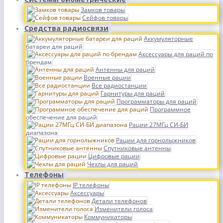
Замков товары
Сейфов товары
Средства радиосвязи
Аккумуляторные
батареи для раций
Аксессуары для раций по
брендам
Антенны для раций
Военные рации
Все радиостанции
Гарнитуры для раций
Программаторы для раций
Программное
обеспечение для раций
Рации 27МГц СИ-БИ
диапазона
Рации для горнолыжников
Спутниковые антенны
Цифровые рации
Чехлы для раций
Телефоны
IP телефоны
Аксессуары
Детали телефонов
Изменители голоса
Коммуникаторы