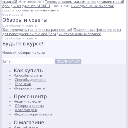
скидкой!
Теперь в нашем магазине представлен новый
25 сентября 2016
бренд инструмента ATORCH
Никогда еще не было так
5 июня 2016
просто пропилить прямую линию
Все новости
Обзоры и советы
Все обзоры и советы
Как отследить транспорт на расстояние?
Правильные фотоаппараты
для повседневной съемки
Зарядки от солнечных батарей
Все обзоры и советы
Будьте в курсе!
Новости, обзоры и акции
ПОДПИСАТЬСЯ
Как купить
Способы оплаты
Способы доставки
Гарантия
Вопросы и ответы
Пресс-центр
Акции и скидки
Обзоры и советы
Фотогалерея
Видеообзоры товаров
О магазине
Сертификаты