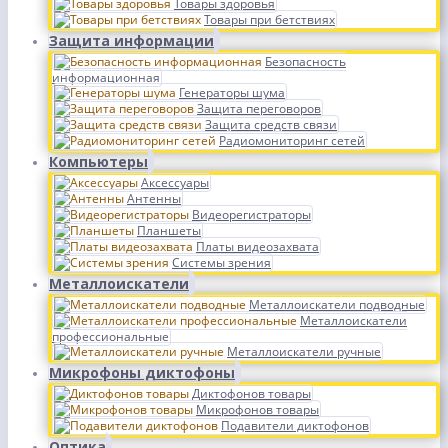
Товары здоровья
Товары при бетствиях
Защита информации
Безопасность
информационная
Генераторы шума
Защита переговоров
Защита средств связи
Радиомониторинг сетей
Компьютеры
Аксессуары
Антенны
Видеорегистраторы
Планшеты
Платы видеозахвата
Системы зрения
Металлоискатели
Металлоискатели подводные
Металлоискатели
профессиональные
Металлоискатели ручные
Микрофоны диктофоны
Диктофонов товары
Микрофонов товары
Подавители диктофонов
Оптика