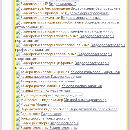
Видеокамеры IP
Видеокамеры беспроводные
Видеокамеры проводные
Видеокамеры уличные
Видеорегистраторы
автомобильные
Видеорегистраторы микро
Видеорегистраторы
портативные
Видеорегистраторы
профессиональные
Видеорегистраторы
спортивные
Видеорегистраторы
цифровые
Камера взрывозащищенная
Камера лазерная
Камера ночная
Камера распознавания
Камера умная
Кодеры-декодеры
Микрофоны видеокамер
Модемы
Передатчики видеосигнала
Радио няня
Точки доступа
Видео ресиверы
Видеотелефоны