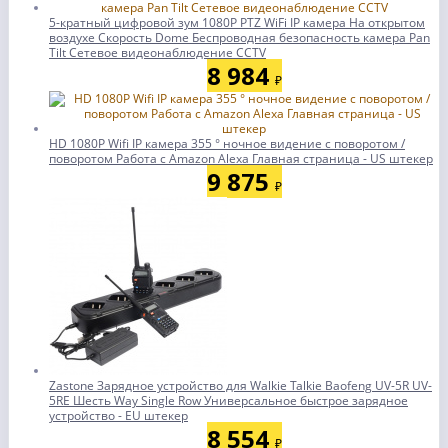
5-кратный цифровой зум 1080P PTZ WiFi IP камера На открытом
воздухе Скорость Dome Беспроводная безопасность камера Pan
Tilt Сетевое видеонаблюдение CCTV
8 984
₽
HD 1080P Wifi IP камера 355 ° ночное видение с поворотом /
поворотом Работа с Amazon Alexa Главная страница - US штекер
9 875
₽
Zastone Зарядное устройство для Walkie Talkie Baofeng UV-5R UV-
5RE Шесть Way Single Row Универсальное быстрое зарядное
устройство - EU штекер
8 554
₽