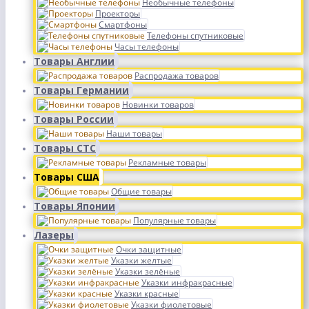
Необычные телефоны
Проекторы
Смартфоны
Телефоны спутниковые
Часы телефоны
Товары Англии
Распродажа товаров
Товары Германии
Новинки товаров
Товары России
Наши товары
Товары СТС
Рекламные товары
Товары США
Общие товары
Товары Японии
Популярные товары
Лазеры
Очки защитные
Указки желтые
Указки зелёные
Указки инфракрасные
Указки красные
Указки фиолетовые