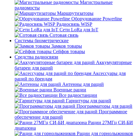
Магистральные
радиомосты
Маршрутизаторы
Оборудование Powerline
Радиосвязь WISP
Сети LoRa для IoT
Сотовая связь
Системы биометрические
Замков товары
Сейфов товары
Средства радиосвязи
Аккумуляторные
батареи для раций
Аксессуары для
раций по брендам
Антенны для раций
Военные рации
Все радиостанции
Гарнитуры для раций
Программаторы для раций
Программное
обеспечение для раций
Рации 27МГц СИ-БИ
диапазона
Рации для горнолыжников