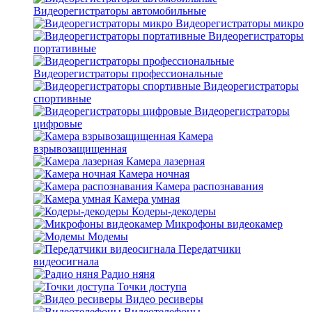
Видеорегистраторы автомобильные
Видеорегистраторы микро
Видеорегистраторы
портативные
Видеорегистраторы профессиональные
Видеорегистраторы
спортивные
Видеорегистраторы
цифровые
Камера
взрывозащищенная
Камера лазерная
Камера ночная
Камера распознавания
Камера умная
Кодеры-декодеры
Микрофоны видеокамер
Модемы
Передатчики
видеосигнала
Радио няня
Точки доступа
Видео ресиверы
Видеотелефоны