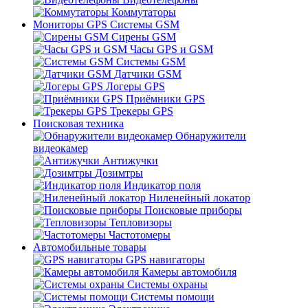
Коммутаторы
Мониторы GPS Системы GSM
Сирены GSM
Часы GPS и GSM
Системы GSM
Датчики GSM
Логеры GPS
Приёмники GPS
Трекеры GPS
Поисковая техника
Обнаружители
видеокамер
Антижучки
Дозимтры
Индикатор поля
Ниленейный локатор
Поисковые приборы
Тепловизоры
Частотомеры
Автомобильные товары
GPS навигаторы
Камеры автомобиля
Системы охраны
Системы помощи