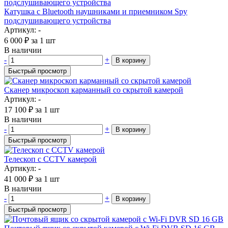
Катушка с Bluetooth наушниками и приемником Spy
подслушивающего устройства
Артикул: -
6 000
₽
за 1 шт
В наличии
-
+
В корзину
Быстрый просмотр
Сканер микроскоп карманный со скрытой камерой
Артикул: -
17 100
₽
за 1 шт
В наличии
-
+
В корзину
Быстрый просмотр
Телескоп с CCTV камерой
Артикул: -
41 000
₽
за 1 шт
В наличии
-
+
В корзину
Быстрый просмотр