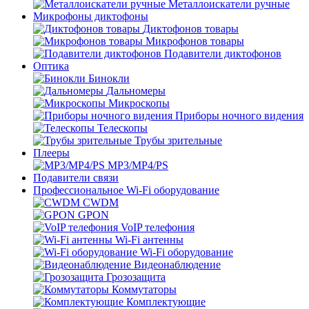
Металлоискатели ручные
Микрофоны диктофоны
Диктофонов товары
Микрофонов товары
Подавители диктофонов
Оптика
Бинокли
Дальномеры
Микроскопы
Приборы ночного видения
Телескопы
Трубы зрительные
Плееры
MP3/MP4/PS
Подавители связи
Профессиональное Wi-Fi оборудование
CWDM
GPON
VoIP телефония
Wi-Fi антенны
Wi-Fi оборудование
Видеонаблюдение
Грозозащита
Коммутаторы
Комплектующие