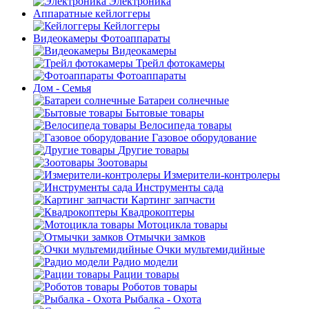
Электроника
Аппаратные кейлоггеры
Кейлоггеры
Видеокамеры Фотоаппараты
Видеокамеры
Трейл фотокамеры
Фотоаппараты
Дом - Семья
Батареи солнечные
Бытовые товары
Велосипеда товары
Газовое оборудование
Другие товары
Зоотовары
Измерители-контролеры
Инструменты сада
Картинг запчасти
Квадрокоптеры
Мотоцикла товары
Отмычки замков
Очки мультемидийные
Радио модели
Рации товары
Роботов товары
Рыбалка - Охота