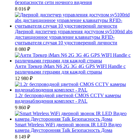
безопасности сети ночного видения
8 016
₽
Дверной диспетчер управления доступом sy5100rid abs
дистанционное управление клавиатуры RFID-
считывателя случая 10 удостоверений личности
8 080
₽
Анти Трекер iMars N6 2G 3G 4G GPS WIFI Handle с
различными герцами для каждой страны
12 980
₽
1.2г беспроводной цветной CMOS CCTV камеры
видеонаблюдения комплект - PAL
9 860
₽
Smart Wireless WiFi дверной звонок IR LED Видео
камера Двусторонняя Talk Безопасность Дома
8 149
₽