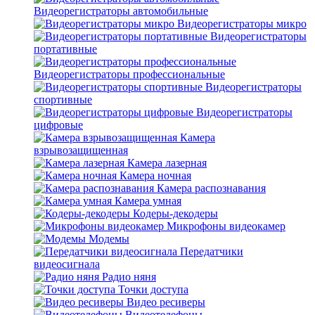
Видеорегистраторы автомобильные
Видеорегистраторы микро
Видеорегистраторы
портативные
Видеорегистраторы профессиональные
Видеорегистраторы
спортивные
Видеорегистраторы
цифровые
Камера
взрывозащищенная
Камера лазерная
Камера ночная
Камера распознавания
Камера умная
Кодеры-декодеры
Микрофоны видеокамер
Модемы
Передатчики
видеосигнала
Радио няня
Точки доступа
Видео ресиверы
Видеотелефоны