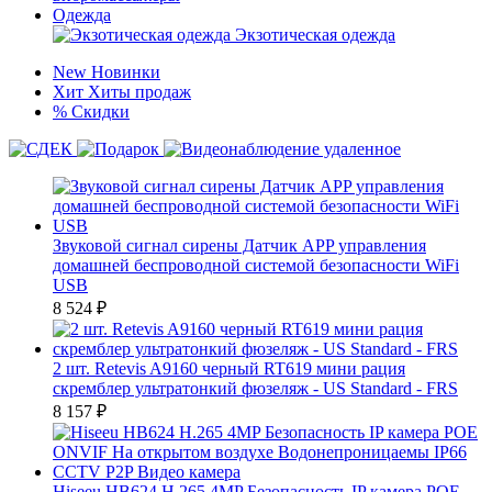
Одежда
Экзотическая одежда
New
Новинки
Хит
Хиты продаж
%
Скидки
Звуковой сигнал сирены Датчик APP управления
домашней беспроводной системой безопасности WiFi
USB
8 524
₽
2 шт. Retevis A9160 черный RT619 мини рация
скремблер ультратонкий фюзеляж - US Standard - FRS
8 157
₽
Hiseeu HB624 H.265 4MP Безопасность IP камера POE