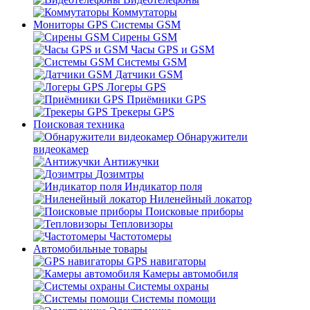
Коммутаторы
Мониторы GPS Системы GSM
Сирены GSM
Часы GPS и GSM
Системы GSM
Датчики GSM
Логеры GPS
Приёмники GPS
Трекеры GPS
Поисковая техника
Обнаружители
видеокамер
Антижучки
Дозимтры
Индикатор поля
Ниленейный локатор
Поисковые приборы
Тепловизоры
Частотомеры
Автомобильные товары
GPS навигаторы
Камеры автомобиля
Системы охраны
Системы помощи