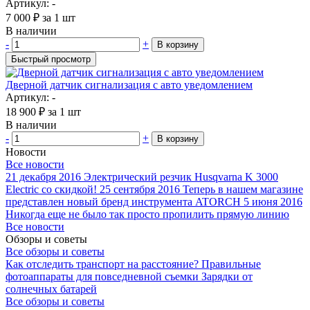
Артикул: -
7 000
₽
за 1 шт
В наличии
-
+
В корзину
Быстрый просмотр
Дверной датчик сигнализация с авто уведомлением
Артикул: -
18 900
₽
за 1 шт
В наличии
-
+
В корзину
Новости
Все новости
21 декабря 2016
Электрический резчик Husqvarna K 3000
Electric со скидкой!
25 сентября 2016
Теперь в нашем магазине
представлен новый бренд инструмента ATORCH
5 июня 2016
Никогда еще не было так просто пропилить прямую линию
Все новости
Обзоры и советы
Все обзоры и советы
Как отследить транспорт на расстояние?
Правильные
фотоаппараты для повседневной съемки
Зарядки от
солнечных батарей
Все обзоры и советы