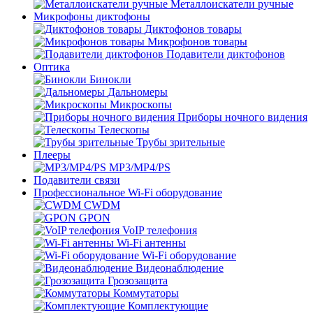
Металлоискатели ручные
Микрофоны диктофоны
Диктофонов товары
Микрофонов товары
Подавители диктофонов
Оптика
Бинокли
Дальномеры
Микроскопы
Приборы ночного видения
Телескопы
Трубы зрительные
Плееры
MP3/MP4/PS
Подавители связи
Профессиональное Wi-Fi оборудование
CWDM
GPON
VoIP телефония
Wi-Fi антенны
Wi-Fi оборудование
Видеонаблюдение
Грозозащита
Коммутаторы
Комплектующие