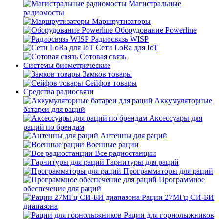
Магистральные
радиомосты
Маршрутизаторы
Оборудование Powerline
Радиосвязь WISP
Сети LoRa для IoT
Сотовая связь
Системы биометрические
Замков товары
Сейфов товары
Средства радиосвязи
Аккумуляторные
батареи для раций
Аксессуары для
раций по брендам
Антенны для раций
Военные рации
Все радиостанции
Гарнитуры для раций
Программаторы для раций
Программное
обеспечение для раций
Рации 27МГц СИ-БИ
диапазона
Рации для горнолыжников