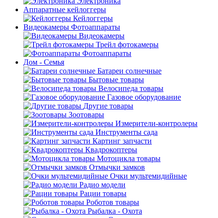
Электроника
Аппаратные кейлоггеры
Кейлоггеры
Видеокамеры Фотоаппараты
Видеокамеры
Трейл фотокамеры
Фотоаппараты
Дом - Семья
Батареи солнечные
Бытовые товары
Велосипеда товары
Газовое оборудование
Другие товары
Зоотовары
Измерители-контролеры
Инструменты сада
Картинг запчасти
Квадрокоптеры
Мотоцикла товары
Отмычки замков
Очки мультемидийные
Радио модели
Рации товары
Роботов товары
Рыбалка - Охота