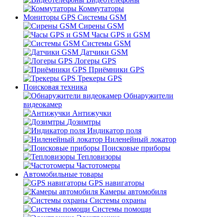
Коммутаторы
Мониторы GPS Системы GSM
Сирены GSM
Часы GPS и GSM
Системы GSM
Датчики GSM
Логеры GPS
Приёмники GPS
Трекеры GPS
Поисковая техника
Обнаружители
видеокамер
Антижучки
Дозимтры
Индикатор поля
Ниленейный локатор
Поисковые приборы
Тепловизоры
Частотомеры
Автомобильные товары
GPS навигаторы
Камеры автомобиля
Системы охраны
Системы помощи