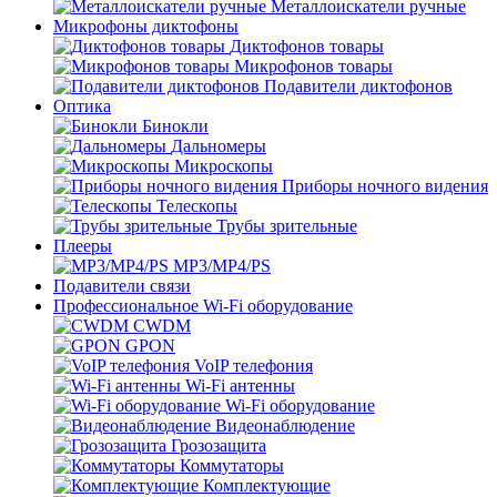
Металлоискатели ручные
Микрофоны диктофоны
Диктофонов товары
Микрофонов товары
Подавители диктофонов
Оптика
Бинокли
Дальномеры
Микроскопы
Приборы ночного видения
Телескопы
Трубы зрительные
Плееры
MP3/MP4/PS
Подавители связи
Профессиональное Wi-Fi оборудование
CWDM
GPON
VoIP телефония
Wi-Fi антенны
Wi-Fi оборудование
Видеонаблюдение
Грозозащита
Коммутаторы
Комплектующие