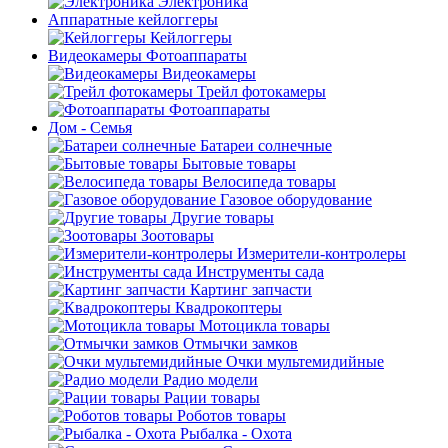
Электроника
Аппаратные кейлоггеры
Кейлоггеры
Видеокамеры Фотоаппараты
Видеокамеры
Трейл фотокамеры
Фотоаппараты
Дом - Семья
Батареи солнечные
Бытовые товары
Велосипеда товары
Газовое оборудование
Другие товары
Зоотовары
Измерители-контролеры
Инструменты сада
Картинг запчасти
Квадрокоптеры
Мотоцикла товары
Отмычки замков
Очки мультемидийные
Радио модели
Рации товары
Роботов товары
Рыбалка - Охота