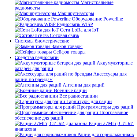
Магистральные
радиомосты
Маршрутизаторы
Оборудование Powerline
Радиосвязь WISP
Сети LoRa для IoT
Сотовая связь
Системы биометрические
Замков товары
Сейфов товары
Средства радиосвязи
Аккумуляторные
батареи для раций
Аксессуары для
раций по брендам
Антенны для раций
Военные рации
Все радиостанции
Гарнитуры для раций
Программаторы для раций
Программное
обеспечение для раций
Рации 27МГц СИ-БИ
диапазона
Рации для горнолыжников