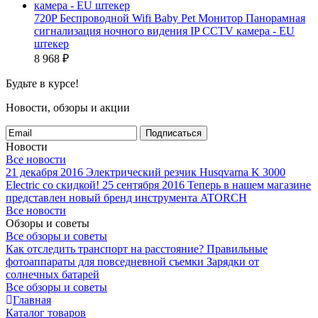
720P Беспроводной Wifi Baby Pet Монитор Панорамная
сигнализация ночного видения IP CCTV камера - EU
штекер
8 968
₽
Будьте в курсе!
Новости, обзоры и акции
Подписаться
Новости
Все новости
21 декабря 2016
Электрический резчик Husqvarna K 3000
Electric со скидкой!
25 сентября 2016
Теперь в нашем магазине
представлен новый бренд инструмента ATORCH
Все новости
Обзоры и советы
Все обзоры и советы
Как отследить транспорт на расстояние?
Правильные
фотоаппараты для повседневной съемки
Зарядки от
солнечных батарей
Все обзоры и советы
Главная
Каталог товаров