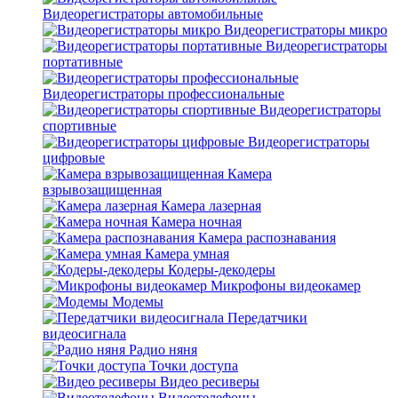
Видеорегистраторы автомобильные
Видеорегистраторы микро
Видеорегистраторы
портативные
Видеорегистраторы профессиональные
Видеорегистраторы
спортивные
Видеорегистраторы
цифровые
Камера
взрывозащищенная
Камера лазерная
Камера ночная
Камера распознавания
Камера умная
Кодеры-декодеры
Микрофоны видеокамер
Модемы
Передатчики
видеосигнала
Радио няня
Точки доступа
Видео ресиверы
Видеотелефоны