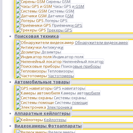
Сирены GSM
Часы GPS и GSM
Системы GSM
Датчики GSM
Логеры GPS
Приёмники GPS
Трекеры GPS
Поисковая техника
Обнаружители видеокамер
Антижучки
Дозимтры
Индикатор поля
Ниленейный локатор
Поисковые приборы
Тепловизоры
Частотомеры
Автомобильные товары
GPS навигаторы
Камеры автомобиля
Системы охраны
Системы помощи
Электроника
Аппаратные кейлоггеры
Кейлоггеры
Видеокамеры Фотоаппараты
Видеокамеры