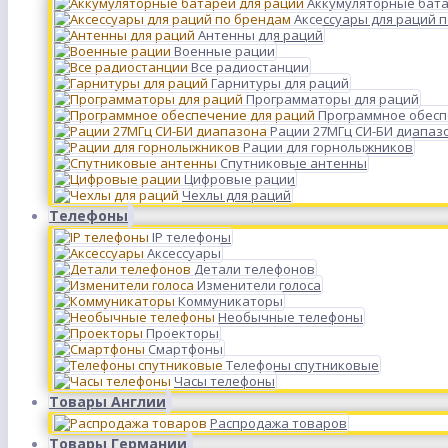
Аккумуляторные бата
Аксессуары для раций 
Антенны для раций
Военные рации
Все радиостанции
Гарнитуры для раций
Программаторы для раций
Программное обесп
Рации 27МГц СИ-БИ диапаз
Рации для горнолыжников
Спутниковые антенны
Цифровые рации
Чехлы для раций
Телефоны
IP телефоны
Аксессуары
Детали телефонов
Изменители голоса
Коммуникаторы
Необычные телефоны
Проекторы
Смартфоны
Телефоны спутниковые
Часы телефоны
Товары Англии
Распродажа товаров
Товары Германии