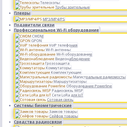
Телескопы
Трубы зрительные
Плееры
MP3/MP4/PS
Подавители связи
Профессиональное Wi-Fi оборудование
CWDM
GPON
VoIP телефония
Wi-Fi антенны
Wi-Fi оборудование
Видеонаблюдение
Грозозащита
Коммутаторы
Комплектующие
Магистральные радиомосты
Маршрутизаторы
Оборудование Powerline
Радиосвязь WISP
Сети LoRa для IoT
Сотовая связь
Системы биометрические
Замков товары
Сейфов товары
Средства радиосвязи