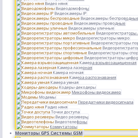
Видео няня
Видеодомофоны
Видеокамеры IP
Видеокамеры беспроводны
Видеокамеры проводные
Видеокамеры уличные
Видеорегистраторы
Видеорегистраторы микро
Видеорегистраторы п
Видеорегистрато
Видеорегистраторы спо
Видеорегистраторы цифр
Камера взрывозащищенная
Камера лазерная
Камера ночная
Камера распознавания
Камера умная
Кодеры-декодеры
Микрофоны видеокамер
Модемы
Передатчики видеосигнала
Радио няня
Точки доступа
Видео ресиверы
Видеотелефоны
Коммутаторы
Мониторы GPS Системы GSM