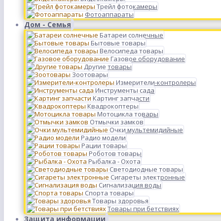
Трейл фотокамеры
Фотоаппараты
Дом - Семья
Батареи солнечные
Бытовые товары
Велосипеда товары
Газовое оборудование
Другие товары
Зоотовары
Измерители-контролеры
Инструменты сада
Картинг запчасти
Квадрокоптеры
Мотоцикла товары
Отмычки замков
Очки мультемидийные
Радио модели
Рации товары
Роботов товары
Рыбалка - Охота
Светодиодные товары
Сигареты электронные
Сигнализация воды
Спорта товары
Товары здоровья
Товары при бетствиях
Защита информации