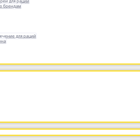
реи для раций
по брендам
ечение для раций
она