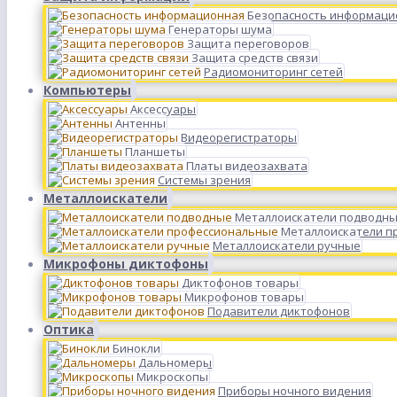
Безопасность информаци
Генераторы шума
Защита переговоров
Защита средств связи
Радиомониторинг сетей
Компьютеры
Аксессуары
Антенны
Видеорегистраторы
Планшеты
Платы видеозахвата
Системы зрения
Металлоискатели
Металлоискатели подводн
Металлоискатели п
Металлоискатели ручные
Микрофоны диктофоны
Диктофонов товары
Микрофонов товары
Подавители диктофонов
Оптика
Бинокли
Дальномеры
Микроскопы
Приборы ночного видения