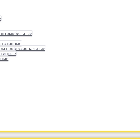
е
 автомобильные
ортативные
ры профессиональные
ртивные
овые