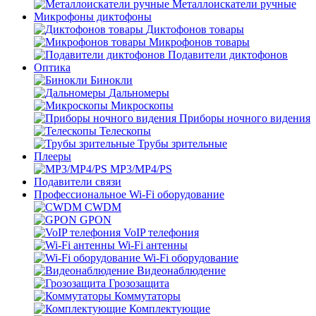
Металлоискатели ручные
Микрофоны диктофоны
Диктофонов товары
Микрофонов товары
Подавители диктофонов
Оптика
Бинокли
Дальномеры
Микроскопы
Приборы ночного видения
Телескопы
Трубы зрительные
Плееры
MP3/MP4/PS
Подавители связи
Профессиональное Wi-Fi оборудование
CWDM
GPON
VoIP телефония
Wi-Fi антенны
Wi-Fi оборудование
Видеонаблюдение
Грозозащита
Коммутаторы
Комплектующие