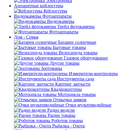
Электроника
Аппаратные кейлоггеры
Кейлоггеры
Видеокамеры Фотоаппараты
Видеокамеры
Трейл фотокамеры
Фотоаппараты
Дом - Семья
Батареи солнечные
Бытовые товары
Велосипеда товары
Газовое оборудование
Другие товары
Зоотовары
Измерители-контролеры
Инструменты сада
Картинг запчасти
Квадрокоптеры
Мотоцикла товары
Отмычки замков
Очки мультемидийные
Радио модели
Рации товары
Роботов товары
Рыбалка - Охота