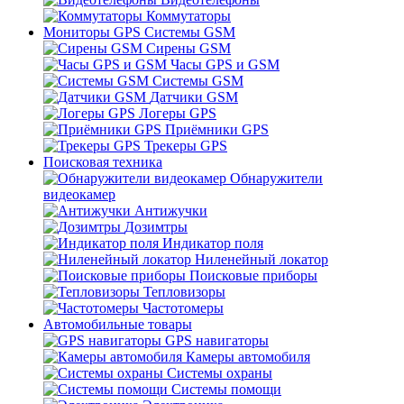
Коммутаторы
Мониторы GPS Системы GSM
Сирены GSM
Часы GPS и GSM
Системы GSM
Датчики GSM
Логеры GPS
Приёмники GPS
Трекеры GPS
Поисковая техника
Обнаружители
видеокамер
Антижучки
Дозимтры
Индикатор поля
Ниленейный локатор
Поисковые приборы
Тепловизоры
Частотомеры
Автомобильные товары
GPS навигаторы
Камеры автомобиля
Системы охраны
Системы помощи