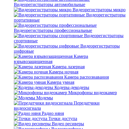
Видеорегистраторы автомобильные
Видеорегистраторы микро
Видеорегистраторы
портативные
Видеорегистраторы профессиональные
Видеорегистраторы
спортивные
Видеорегистраторы
цифровые
Камера
взрывозащищенная
Камера лазерная
Камера ночная
Камера распознавания
Камера умная
Кодеры-декодеры
Микрофоны видеокамер
Модемы
Передатчики
видеосигнала
Радио няня
Точки доступа
Видео ресиверы
Видеотелефоны