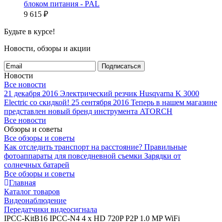
блоком питания - PAL
9 615
₽
Будьте в курсе!
Новости, обзоры и акции
Подписаться
Новости
Все новости
21 декабря 2016
Электрический резчик Husqvarna K 3000
Electric со скидкой!
25 сентября 2016
Теперь в нашем магазине
представлен новый бренд инструмента ATORCH
Все новости
Обзоры и советы
Все обзоры и советы
Как отследить транспорт на расстояние?
Правильные
фотоаппараты для повседневной съемки
Зарядки от
солнечных батарей
Все обзоры и советы
Главная
Каталог товаров
Видеонаблюдение
Передатчики видеосигнала
IPCC-KitB16 IPCC-N4 4 x HD 720P P2P 1.0 MP WiFi