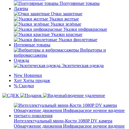
Популярные товары
Лазеры
Очки защитные
Указки желтые
Указки зелёные
Указки инфракрасные
Указки красные
Указки фиолетовые
Интимные товары
Вибраторы и
вибромассажеры
Одежда
Экзотическая одежда
New
Новинки
Хит
Хиты продаж
%
Скидки
Интеллектуальный мини-Кости 1080P DV камера
Обнаружение движения Инфракрасное ночное видение