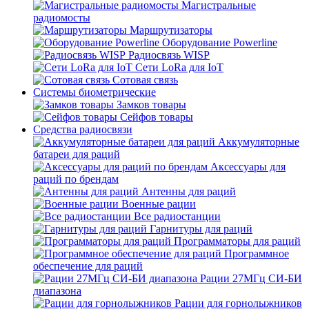
Магистральные
радиомосты
Маршрутизаторы
Оборудование Powerline
Радиосвязь WISP
Сети LoRa для IoT
Сотовая связь
Системы биометрические
Замков товары
Сейфов товары
Средства радиосвязи
Аккумуляторные
батареи для раций
Аксессуары для
раций по брендам
Антенны для раций
Военные рации
Все радиостанции
Гарнитуры для раций
Программаторы для раций
Программное
обеспечение для раций
Рации 27МГц СИ-БИ
диапазона
Рации для горнолыжников