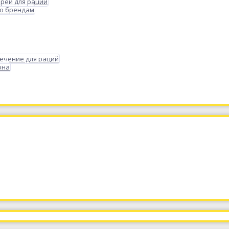
реи для раций
по брендам
ечение для раций
она