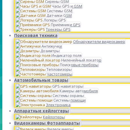
Сирены GSM
Часы GPS и GSM
Системы GSM
Датчики GSM
Логеры GPS
Приёмники GPS
Трекеры GPS
Поисковая техника
Обнаружители видеокамер
Антижучки
Дозимтры
Индикатор поля
Ниленейный локатор
Поисковые приборы
Тепловизоры
Частотомеры
Автомобильные товары
GPS навигаторы
Камеры автомобиля
Системы охраны
Системы помощи
Электроника
Аппаратные кейлоггеры
Кейлоггеры
Видеокамеры Фотоаппараты
Видеокамеры