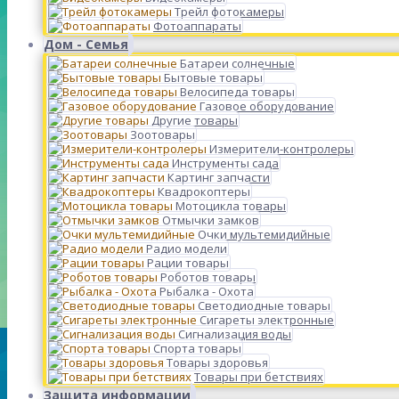
Трейл фотокамеры
Фотоаппараты
Дом - Семья
Батареи солнечные
Бытовые товары
Велосипеда товары
Газовое оборудование
Другие товары
Зоотовары
Измерители-контролеры
Инструменты сада
Картинг запчасти
Квадрокоптеры
Мотоцикла товары
Отмычки замков
Очки мультемидийные
Радио модели
Рации товары
Роботов товары
Рыбалка - Охота
Светодиодные товары
Сигареты электронные
Сигнализация воды
Спорта товары
Товары здоровья
Товары при бетствиях
Защита информации