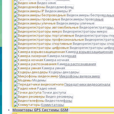
Видео няня
Видеодомофоны
Видеокамеры IP
Видеокамеры беспроводны
Видеокамеры проводные
Видеокамеры уличные
Видеорегистраторы
Видеорегистраторы микро
Видеорегистраторы п
Видеорегистрато
Видеорегистраторы спо
Видеорегистраторы цифр
Камера взрывозащищенная
Камера лазерная
Камера ночная
Камера распознавания
Камера умная
Кодеры-декодеры
Микрофоны видеокамер
Модемы
Передатчики видеосигнала
Радио няня
Точки доступа
Видео ресиверы
Видеотелефоны
Коммутаторы
Мониторы GPS Системы GSM