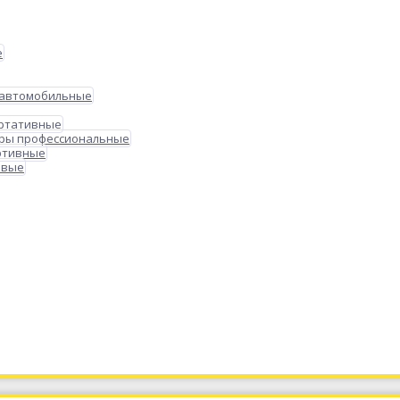
е
 автомобильные
ортативные
ры профессиональные
ртивные
овые