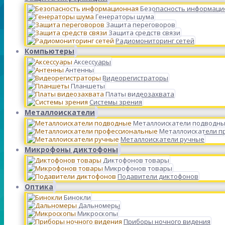
Безопасность информаци
Генераторы шума
Защита переговоров
Защита средств связи
Радиомониторинг сетей
Компьютеры
Аксессуары
Антенны
Видеорегистраторы
Планшеты
Платы видеозахвата
Системы зрения
Металлоискатели
Металлоискатели подводн
Металлоискатели п
Металлоискатели ручные
Микрофоны диктофоны
Диктофонов товары
Микрофонов товары
Подавители диктофонов
Оптика
Бинокли
Дальномеры
Микроскопы
Приборы ночного видения