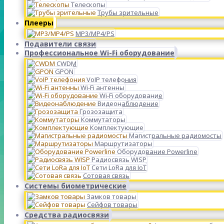
Телескопы
Трубы зрительные
Плееры
MP3/MP4/PS
Подавители связи
Профессиональное Wi-Fi оборудование
CWDM
GPON
VoIP телефония
Wi-Fi антенны
Wi-Fi оборудование
Видеонаблюдение
Грозозащита
Коммутаторы
Комплектующие
Магистральные радиомосты
Маршрутизаторы
Оборудование Powerline
Радиосвязь WISP
Сети LoRa для IoT
Сотовая связь
Системы биометрические
Замков товары
Сейфов товары
Средства радиосвязи