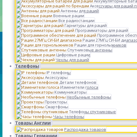
Аккумуляторные бата
Аксессуары для раций 
Антенны для раций
Военные рации
Все радиостанции
Гарнитуры для раций
Программаторы для раций
Программное обесп
Рации 27МГц СИ-БИ диапаз
Рации для горнолыжников
Спутниковые антенны
Цифровые рации
Чехлы для раций
Телефоны
IP телефоны
Аксессуары
Детали телефонов
Изменители голоса
Коммуникаторы
Необычные телефоны
Проекторы
Смартфоны
Телефоны спутниковые
Часы телефоны
Товары Англии
Распродажа товаров
Товары Германии