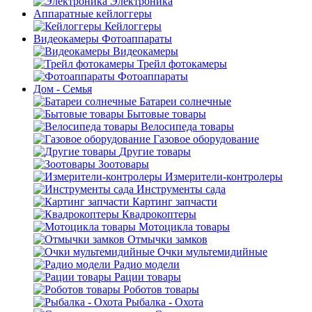
Электроника
Аппаратные кейлоггеры
Кейлоггеры
Видеокамеры Фотоаппараты
Видеокамеры
Трейл фотокамеры
Фотоаппараты
Дом - Семья
Батареи солнечные
Бытовые товары
Велосипеда товары
Газовое оборудование
Другие товары
Зоотовары
Измерители-контролеры
Инструменты сада
Картинг запчасти
Квадрокоптеры
Мотоцикла товары
Отмычки замков
Очки мультемидийные
Радио модели
Рации товары
Роботов товары
Рыбалка - Охота