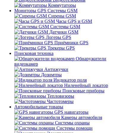
Коммутаторы
Мониторы GPS Системы GSM
Сирены GSM
Часы GPS и GSM
Системы GSM
Датчики GSM
Логеры GPS
Приёмники GPS
Трекеры GPS
Поисковая техника
Обнаружители
видеокамер
Антижучки
Дозимтры
Индикатор поля
Ниленейный локатор
Поисковые приборы
Тепловизоры
Частотомеры
Автомобильные товары
GPS навигаторы
Камеры автомобиля
Системы охраны
Системы помощи