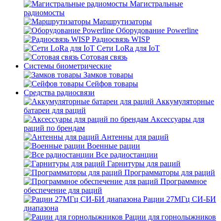
Магистральные
радиомосты
Маршрутизаторы
Оборудование Powerline
Радиосвязь WISP
Сети LoRa для IoT
Сотовая связь
Системы биометрические
Замков товары
Сейфов товары
Средства радиосвязи
Аккумуляторные
батареи для раций
Аксессуары для
раций по брендам
Антенны для раций
Военные рации
Все радиостанции
Гарнитуры для раций
Программаторы для раций
Программное
обеспечение для раций
Рации 27МГц СИ-БИ
диапазона
Рации для горнолыжников