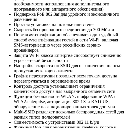
необходимости использования дополнительного
программного или аппаратного обеспечения)
Поддержка PoE 802.3af для удобного и экономичного
размещения
Простая установка на потолке или стене
Скорость беспроводного соединения до 300 Мбит/с
Портал аутентификации обеспечивает один удобный
способ аутентификации гостей в сети Wi-Fi, включая
SMS-авторизацию через российских сервис-
провайдеров
Защита Wi-Fi класса Enterprise способствует снижению
угроз сетевой безопасности
Настройка скорости по SSID для ограничения полосы
пропускания каждого клиента
График перезагрузки позволяет всем точкам доступа
перезагружаться в определённое время
Контроль доступа устанавливает ограничения
клиентского доступа для выбранного сегмента сети
Функции безопасности WLAN: шифрование WPA /
WPA2-enterprise, авторизация 802.1X и RADIUS,
обнаружение несанкционированных точек доступа
Multi-SSID разделяет несколько беспроводных сетей для
разных типов пользователей
Совместимость с устройствами 802.11 b/g/n
Функция QoS для приоритизации трафика, голоса и