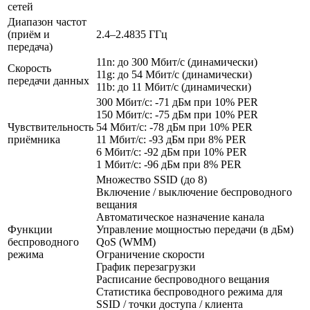
сетей
Диапазон частот
(приём и
2.4–2.4835 ГГц
передача)
11n: до 300 Мбит/с (динамически)
Скороcть
11g: до 54 Мбит/с (динамически)
передачи данных
11b: до 11 Мбит/с (динамически)
300 Мбит/с: -71 дБм при 10% PER
150 Мбит/с: -75 дБм при 10% PER
Чувствительность
54 Мбит/с: -78 дБм при 10% PER
приёмника
11 Мбит/с: -93 дБм при 8% PER
6 Мбит/с: -92 дБм при 10% PER
1 Мбит/с: -96 дБм при 8% PER
Множество SSID (до 8)
Включение / выключение беспроводного
вещания
Автоматическое назначение канала
Функции
Управление мощностью передачи (в дБм)
беспроводного
QoS (WMM)
режима
Ограничение скорости
График перезагрузки
Расписание беспроводного вещания
Статистика беспроводного режима для
SSID / точки доступа / клиента