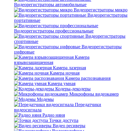
Видеорегистраторы автомобильные
Видеорегистраторы микро
Видеорегистраторы
портативные
Видеорегистраторы профессиональные
Видеорегистраторы
спортивные
Видеорегистраторы
цифровые
Камера
взрывозащищенная
Камера лазерная
Камера ночная
Камера распознавания
Камера умная
Кодеры-декодеры
Микрофоны видеокамер
Модемы
Передатчики
видеосигнала
Радио няня
Точки доступа
Видео ресиверы
Видеотелефоны