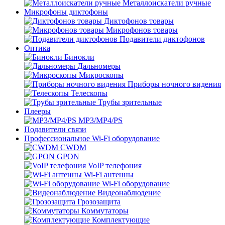
Металлоискатели ручные
Микрофоны диктофоны
Диктофонов товары
Микрофонов товары
Подавители диктофонов
Оптика
Бинокли
Дальномеры
Микроскопы
Приборы ночного видения
Телескопы
Трубы зрительные
Плееры
MP3/MP4/PS
Подавители связи
Профессиональное Wi-Fi оборудование
CWDM
GPON
VoIP телефония
Wi-Fi антенны
Wi-Fi оборудование
Видеонаблюдение
Грозозащита
Коммутаторы
Комплектующие