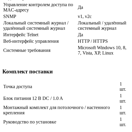
Управление контролем доступа по
Да
MAC-адресу
SNMP
v1, v2c
Локальный системный журнал /
Локальный / удалённый
удалённый системный журнал
системный журнал
Интерфейс Telnet
Да
Веб-интерфейс управления
HTTP / HTTPS
Microsoft Windows 10, 8,
Системные требования
7, Vista, XP, Linux
Комплект поставки
1
Точка доступа
шт.
1
Блок питания 12 В DC / 1.0 A
шт.
Монтажный комплект для потолочного / настенного
1
крепления
шт.
1
Руководство по установке
шт.