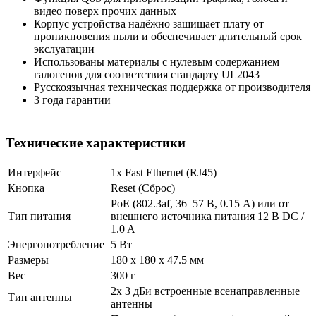
видео поверх прочих данных
Корпус устройства надёжно защищает плату от
проникновения пыли и обеспечивает длительный срок
экслуатации
Использованы материалы с нулевым содержанием
галогенов для соответствия стандарту UL2043
Русскоязычная техническая поддержка от производителя
3 года гарантии
Технические характеристики
Интерфейс
1x Fast Ethernet (RJ45)
Кнопка
Reset (Cброс)
PoE (802.3af, 36–57 В, 0.15 A) или от
Тип питания
внешнего источника питания 12 В DC /
1.0 A
Энергопотребление
5 Вт
Размеры
180 х 180 х 47.5 мм
Вес
300 г
2x 3 дБи встроенные всенаправленные
Тип антенны
антенны