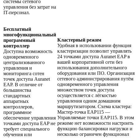
системы сетевого
управления без затрат на
IT-персонал.
Бесплатный
многофункциональный
Кластерный режим
программный
Удобная в использовании функция
контроллер
кластеризации позволит управлять
Доступна возможность
24 точками доступа Auranet EAP в
одновременного
вашей корпоративной сети без
централизованного
использования дополнительного
управления и
оборудования или ПО. Организация
мониторинга сотен
сетевого администрирования путём
точек доступа Auranet
одновременного управления
EAP. В отличие от
множеством точек доступа
большинства
осуществляется с лёгкостью
стандартных
управления одним домашним
аппаратных
маршрутизатором. Схема кластера:
контроллеров,
Мастер-точка EAP115 —
программное
Управляемые точки EAP115. В этом
обеспечение управления
режиме нет возможности настроить
точками доступа EAP не
функцию балансировки нагрузки и
требует специального
несколько ограничен функционал
обучения или