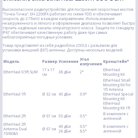
Высококлассное радиоустройство для построения скоростных мостов
"Точка-Точка". EH-2200FX работает по схеме FDD и обеспечивает
скорость до 2 Гбит/с в каждом направлении. Использование
незагруженного и лёгкого в оформлении диапазона позволяет быстро
строить надёжные каналы операторского класса. Защита по стандарту
IP67 обеспечивает качественную работу даже при самых
неблагоприятных погодных условиях.
Товар представляет из себя радиоблок (ODU) с разъёмом для
установки внешней (EXT) антенны. Доступны несколько моделей:
Угол
Модель
Размер
Усиление
Кронштейн*
излучения
17 х 17
EtherHaul
EtherHaul 0.5ft SLIM
38 дБи
2°
см
Mounting Kit
EtherHaul Small
Mounting Kit for
1ft Antenna
EtherHaul 1ft
Ø 32 см
43 дБи
0.9°
EtherHaul Special
Mounting Kit
EtherHaul
Mounting Kit 1ft
В комплекте с
EtherHaul 2ft
Ø 67 см
50 дБи
0.5°
антенной
EtherHaul 2ft
49 дБи
0.5°
В комплекте с
Antenna Dual
Ø 67 см
26 дБи
6.5°
антенной
70/80&5