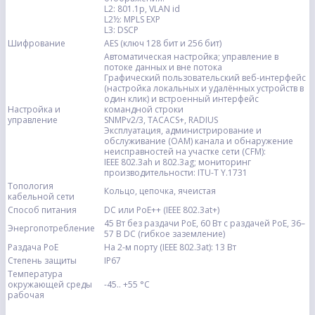
L2: 801.1p, VLAN id
L2½: MPLS EXP
L3: DSCP
Шифрование
AES (ключ 128 бит и 256 бит)
Автоматическая настройка; управление в
потоке данных и вне потока
Графический пользовательский веб-интерфейс
(настройка локальных и удалённых устройств в
один клик) и встроенный интерфейс
Настройка и
командной строки
управление
SNMPv2/3, TACACS+, RADIUS
Эксплуатация, администрирование и
обслуживание (OAM) канала и обнаружение
неисправностей на участке сети (CFM):
IEEE 802.3ah и 802.3ag; мониторинг
производительности: ITU-T Y.1731
Топология
Кольцо, цепочка, ячеистая
кабельной сети
Способ питания
DC или PoE++ (IEEE 802.3at+)
45 Вт без раздачи PoE, 60 Вт с раздачей PoE, 36–
Энергопотребление
57 В DC (гибкое заземление)
Раздача PoE
На 2-м порту (IEEE 802.3at): 13 Вт
Степень защиты
IP67
Температура
окружающей среды
-45.. +55 °С
рабочая