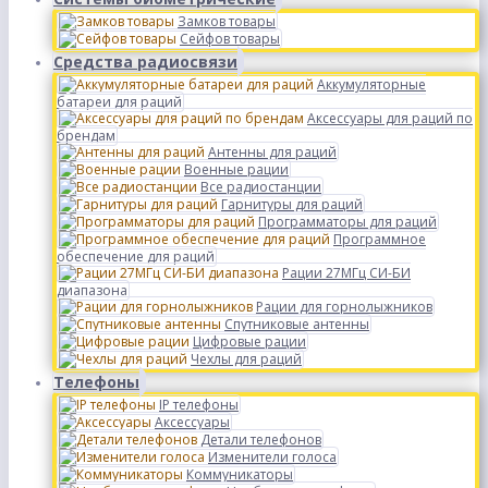
Замков товары
Сейфов товары
Средства радиосвязи
Аккумуляторные
батареи для раций
Аксессуары для раций по
брендам
Антенны для раций
Военные рации
Все радиостанции
Гарнитуры для раций
Программаторы для раций
Программное
обеспечение для раций
Рации 27МГц СИ-БИ
диапазона
Рации для горнолыжников
Спутниковые антенны
Цифровые рации
Чехлы для раций
Телефоны
IP телефоны
Аксессуары
Детали телефонов
Изменители голоса
Коммуникаторы