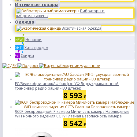
Интимные товары
Вибраторы и
вибромассажеры
Одежда
Экзотическая одежда
Новинки
NEW
Хиты продаж
ХИТ
Скидки
%
ЕС/Великобритания/AU баофэн УФ-5r двухдиапазонный
трансивер радио рации - EU штекер
8 593
₽
960P беспроводной IP камера Мини-сеть камера Наблюдение
WiFi ночного видения CCTV Главная Безопасность камера
8 542
₽