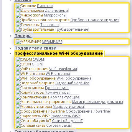
Бинокли
Дальномеры
Микроскопы
Приборы ночного видения
Телескопы
Трубы зрительные
Плееры
MP3/MP4/PS
Подавители связи
Профессиональное Wi-Fi оборудование
CWDM
GPON
VoIP телефония
Wi-Fi антенны
Wi-Fi оборудование
Видеонаблюдение
Грозозащита
Коммутаторы
Комплектующие
Магистральные радиомосты
Маршрутизаторы
Оборудование Powerline
Радиосвязь WISP
Сети LoRa для IoT
Сотовая связь
Системы биометрические