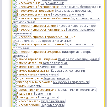
Видеокамеры IP
Видеокамеры беспроводные
Видеокамеры проводные
Видеокамеры уличные
Видеорегистраторы
автомобильные
Видеорегистраторы микро
Видеорегистраторы
портативные
Видеорегистраторы профессиональные
Видеорегистраторы
спортивные
Видеорегистраторы
цифровые
Камера взрывозащищенная
Камера лазерная
Камера ночная
Камера распознавания
Камера умная
Кодеры-декодеры
Микрофоны видеокамер
Модемы
Передатчики видеосигнала
Радио няня
Точки доступа
Видео ресиверы
Видеотелефоны