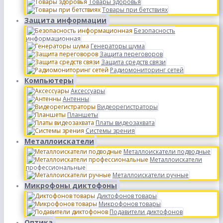
Товары здоровья
Товары при бетствиях
Защита информации
Безопасность
информационная
Генераторы шума
Защита переговоров
Защита средств связи
Радиомониторинг сетей
Компьютеры
Аксессуары
Антенны
Видеорегистраторы
Планшеты
Платы видеозахвата
Системы зрения
Металлоискатели
Металлоискатели подводные
Металлоискатели
профессиональные
Металлоискатели ручные
Микрофоны диктофоны
Диктофонов товары
Микрофонов товары
Подавители диктофонов
Оптика