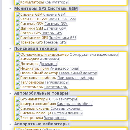
Коммутаторы
Мониторы GPS Системы GSM
Сирены GSM
Часы GPS и GSM
Системы GSM
Датчики GSM
Логеры GPS
Приёмники GPS
Трекеры GPS
Поисковая техника
Обнаружители видеокамер
Антижучки
Дозимтры
Индикатор поля
Ниленейный локатор
Поисковые приборы
Тепловизоры
Частотомеры
Автомобильные товары
GPS навигаторы
Камеры автомобиля
Системы охраны
Системы помощи
Электроника
Аппаратные кейлоггеры
Кейлоггеры