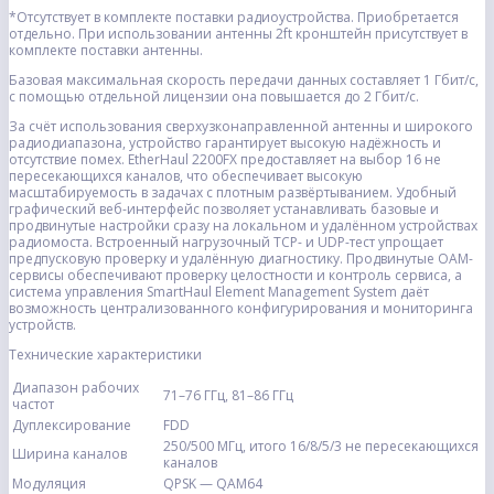
*Отсутствует в комплекте поставки радиоустройства. Приобретается
отдельно. При использовании антенны 2ft кронштейн присутствует в
комплекте поставки антенны.
Базовая максимальная скорость передачи данных составляет 1 Гбит/с,
с помощью отдельной лицензии она повышается до 2 Гбит/с.
За счёт использования сверхузконаправленной антенны и широкого
радиодиапазона, устройство гарантирует высокую надёжность и
отсутствие помех. EtherHaul 2200FX предоставляет на выбор 16 не
пересекающихся каналов, что обеспечивает высокую
масштабируемость в задачах с плотным развёртыванием. Удобный
графический веб-интерфейс позволяет устанавливать базовые и
продвинутые настройки сразу на локальном и удалённом устройствах
радиомоста. Встроенный нагрузочный TCP- и UDP-тест упрощает
предпусковую проверку и удалённую диагностику. Продвинутые OAM-
сервисы обеспечивают проверку целостности и контроль сервиса, а
система управления SmartHaul Element Management System даёт
возможность централизованного конфигурирования и мониторинга
устройств.
Технические характеристики
Диапазон рабочих
71–76 ГГц, 81–86 ГГц
частот
Дуплексирование
FDD
250/500 МГц, итого 16/8/5/3 не пересекающихся
Ширина каналов
каналов
Модуляция
QPSK — QAM64