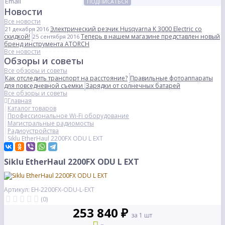
ПОДПИСАТЬСЯ
Новости
Все новости
Электрический резчик Husqvarna K 3000 Electric со
21 декабря 2016
скидкой!
Теперь в нашем магазине представлен новый
25 сентября 2016
бренд инструмента ATORCH
Все новости
Обзоры и советы
Все обзоры и советы
Как отследить транспорт на расстояние?
Правильные фотоаппараты
для повседневной съемки
Зарядки от солнечных батарей
Все обзоры и советы
Главная
Каталог товаров
Профессиональное Wi-Fi оборудование
Магистральные радиомосты
Радиоустройства
Siklu EtherHaul 2200FX ODU L EXT
Siklu EtherHaul 2200FX ODU L EXT
Артикул: EH-2200FX-ODU-L-EXT
(0)
253 840 ₽
за 1 шт