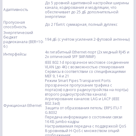
До 5 уровней адаптивной настройки ширины
канала, кодирования и модуляции, что
Адаптивность
обеспечивает до 25 дБ дополнительной
энергетики
Пропускная
До 2 Гбит/с суммарная, полный дуплекс
способность
Энергетический
бюджет
194 дБ (с учётом усиления 2-футовой антенны)
радиоканала (BER=10-
6 )
4x гигабитный Ethernet-порт (2x медный RJ45 и
Интерфейсы
2x оптический SFP SMF/MMF)
IEEE 802.1d прозрачное мостовое соединение
VLAN (до 4К) с возможностью стекирования
Сервисы в соответствии со спецификациями
MEF 9, 14 и 21
Режим Smart Pipes Transparent Ports
(прозрачное пропускание трафика с
порта(ов) одного радиоустройства на порт(ы)
второго радиоустройства канала)
Агрегирование каналов: LAG и LACP (IEEE
802.3ad)
Функционал Ethernet
Защита от образования петель: ERPS ITU-T
G.8032
Передача информации о состоянии связи
16 КБ jumbo-кадры
Настраиваемая передача с поддержкой QoS
8-уровневый H-QoS с множеством опций
отображения: