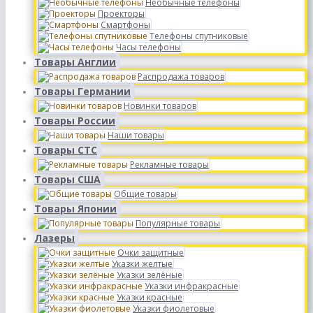
Необычные телефоны
Проекторы
Смартфоны
Телефоны спутниковые
Часы телефоны
Товары Англии
Распродажа товаров
Товары Германии
Новинки товаров
Товары России
Наши товары
Товары СТС
Рекламные товары
Товары США
Общие товары
Товары Японии
Популярные товары
Лазеры
Очки защитные
Указки желтые
Указки зелёные
Указки инфракрасные
Указки красные
Указки фиолетовые