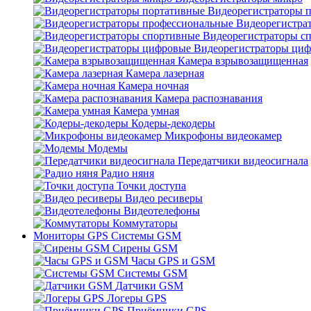
Видеорегистраторы 
Видеорегистра
Видеорегистраторы с
Видеорегистраторы ци
Камера взрывозащищенная
Камера лазерная
Камера ночная
Камера распознавания
Камера умная
Кодеры-декодеры
Микрофоны видеокамер
Модемы
Передатчики видеосигнала
Радио няня
Точки доступа
Видео ресиверы
Видеотелефоны
Коммутаторы
Мониторы GPS Системы GSM
Сирены GSM
Часы GPS и GSM
Системы GSM
Датчики GSM
Логеры GPS
Приёмники GPS