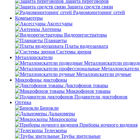
Защита переговоров
Защита средств связи
Радиомониторинг сетей
Компьютеры
Аксессуары
Антенны
Видеорегистраторы
Планшеты
Платы видеозахвата
Системы зрения
Металлоискатели
Металлоискатели подвод
Металлоискатели
Металлоискатели ручные
Микрофоны диктофоны
Диктофонов товары
Микрофонов товары
Подавители диктофонов
Оптика
Бинокли
Дальномеры
Микроскопы
Приборы ночного видения
Телескопы
Трубы зрительные