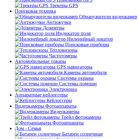
Трекеры GPS
Поисковая техника
Обнаружители видеокамер
Антижучки
Дозимтры
Индикатор поля
Ниленейный локатор
Поисковые приборы
Тепловизоры
Частотомеры
Автомобильные товары
GPS навигаторы
Камеры автомобиля
Системы охраны
Системы помощи
Электроника
Аппаратные кейлоггеры
Кейлоггеры
Видеокамеры Фотоаппараты
Видеокамеры
Трейл фотокамеры
Фотоаппараты
Дом - Семья
Батареи солнечные