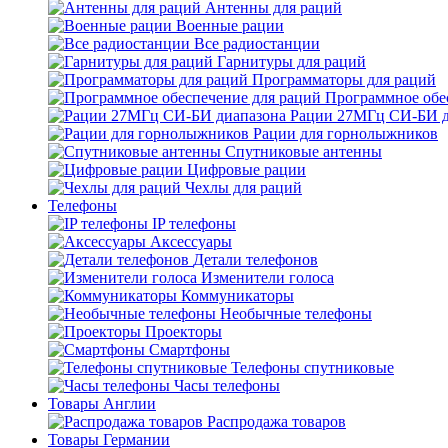
Антенны для раций
Военные рации
Все радиостанции
Гарнитуры для раций
Программаторы для раций
Программное обе
Рации 27МГц СИ-БИ д
Рации для горнолыжников
Спутниковые антенны
Цифровые рации
Чехлы для раций
Телефоны
IP телефоны
Аксессуары
Детали телефонов
Изменители голоса
Коммуникаторы
Необычные телефоны
Проекторы
Смартфоны
Телефоны спутниковые
Часы телефоны
Товары Англии
Распродажа товаров
Товары Германии