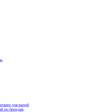
ты
тареи для раций
ий по брендам