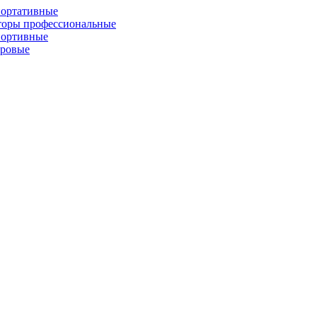
портативные
торы профессиональные
портивные
фровые