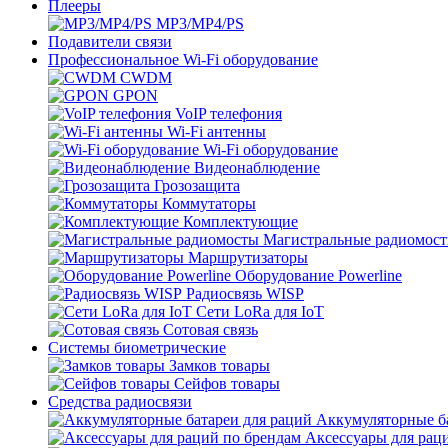
Плееры
MP3/MP4/PS
Подавители связи
Профессиональное Wi-Fi оборудование
CWDM
GPON
VoIP телефония
Wi-Fi антенны
Wi-Fi оборудование
Видеонаблюдение
Грозозащита
Коммутаторы
Комплектующие
Магистральные радиомос
Маршрутизаторы
Оборудование Powerline
Радиосвязь WISP
Сети LoRa для IoT
Сотовая связь
Системы биометрические
Замков товары
Сейфов товары
Средства радиосвязи
Аккумуляторные ба
Аксессуары для рац