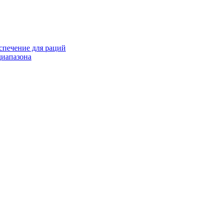
спечение для раций
иапазона