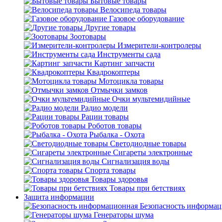
Бытовые товары
Велосипеда товары
Газовое оборудование
Другие товары
Зоотовары
Измерители-контролеры
Инструменты сада
Картинг запчасти
Квадрокоптеры
Мотоцикла товары
Отмычки замков
Очки мультемидийные
Радио модели
Рации товары
Роботов товары
Рыбалка - Охота
Светодиодные товары
Сигареты электронные
Сигнализация воды
Спорта товары
Товары здоровья
Товары при бетствиях
Защита информации
Безопасность информа
Генераторы шума