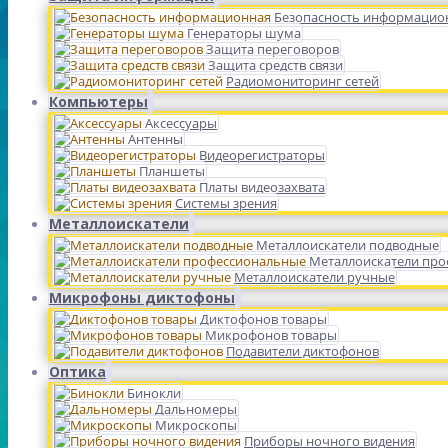
Безопасность информацио
Генераторы шума
Защита переговоров
Защита средств связи
Радиомониторинг сетей
Компьютеры
Аксессуары
Антенны
Видеорегистраторы
Планшеты
Платы видеозахвата
Системы зрения
Металлоискатели
Металлоискатели подводные
Металлоискатели пр
Металлоискатели ручные
Микрофоны диктофоны
Диктофонов товары
Микрофонов товары
Подавители диктофонов
Оптика
Бинокли
Дальномеры
Микроскопы
Приборы ночного видения