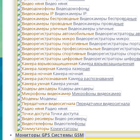
Видео няня
Видеодомофоны
Видеокамеры IP
Видеокамеры беспроводные
Видеокамеры проводные
Видеокамеры уличные
Видеорегистраторы а
Видеорегистраторы микро
Видеорегистраторы порт
Видеорегистратор
Видеорегистраторы спорт
Видеорегистраторы цифров
Камера взрывозащищенная
Камера лазерная
Камера ночная
Камера распознавания
Камера умная
Кодеры-декодеры
Микрофоны видеокамер
Модемы
Передатчики видеосигнала
Радио няня
Точки доступа
Видео ресиверы
Видеотелефоны
Коммутаторы
Мониторы GPS Системы GSM