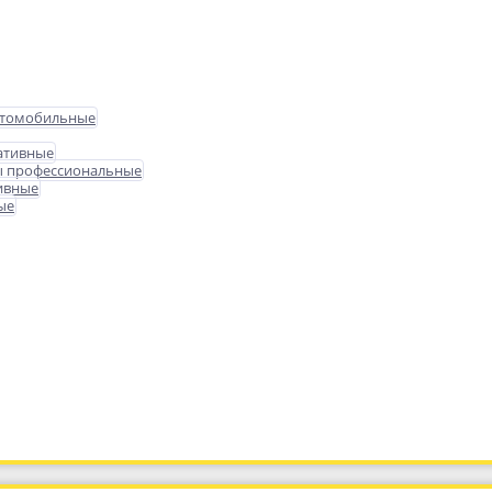
втомобильные
ативные
ы профессиональные
ивные
ые