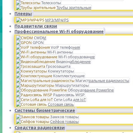
Телескопы
Трубы зрительные
Плееры
MP3/MP4/PS
Подавители связи
Профессиональное Wi-Fi оборудование
CWDM
GPON
VoIP телефония
Wi-Fi антенны
Wi-Fi оборудование
Видеонаблюдение
Грозозащита
Коммутаторы
Комплектующие
Магистральные радиомосты
Маршрутизаторы
Оборудование Powerline
Радиосвязь WISP
Сети LoRa для IoT
Сотовая связь
Системы биометрические
Замков товары
Сейфов товары
Средства радиосвязи