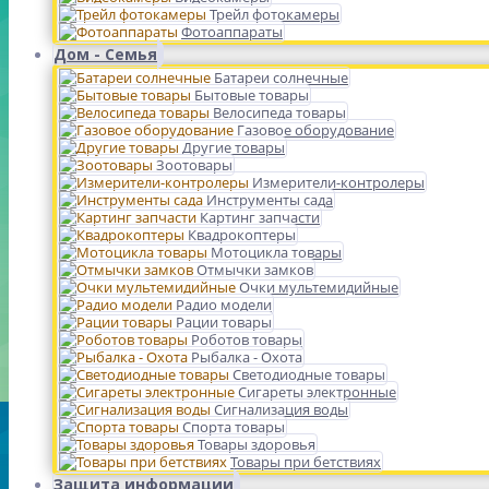
Трейл фотокамеры
Фотоаппараты
Дом - Семья
Батареи солнечные
Бытовые товары
Велосипеда товары
Газовое оборудование
Другие товары
Зоотовары
Измерители-контролеры
Инструменты сада
Картинг запчасти
Квадрокоптеры
Мотоцикла товары
Отмычки замков
Очки мультемидийные
Радио модели
Рации товары
Роботов товары
Рыбалка - Охота
Светодиодные товары
Сигареты электронные
Сигнализация воды
Спорта товары
Товары здоровья
Товары при бетствиях
Защита информации