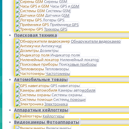
Сирены GSM
Часы GPS и GSM
Системы GSM
Датчики GSM
Логеры GPS
Приёмники GPS
Трекеры GPS
Поисковая техника
Обнаружители видеокамер
Антижучки
Дозимтры
Индикатор поля
Ниленейный локатор
Поисковые приборы
Тепловизоры
Частотомеры
Автомобильные товары
GPS навигаторы
Камеры автомобиля
Системы охраны
Системы помощи
Электроника
Аппаратные кейлоггеры
Кейлоггеры
Видеокамеры Фотоаппараты
Видеокамеры