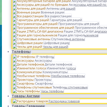
Аккумуляторные батар
Аксессуары для раций по
Антенны для раций
Военные рации
Все радиостанции
Гарнитуры для раций
Программаторы для раций
Программное обеспе
Рации 27МГц СИ-БИ диапазо
Рации для горнолыжников
Спутниковые антенны
Цифровые рации
Чехлы для раций
Телефоны
IP телефоны
Аксессуары
Детали телефонов
Изменители голоса
Коммуникаторы
Необычные телефоны
Проекторы
Смартфоны
Телефоны спутниковые
Часы телефоны
Товары Англии
Распродажа товаров
Товары Германии