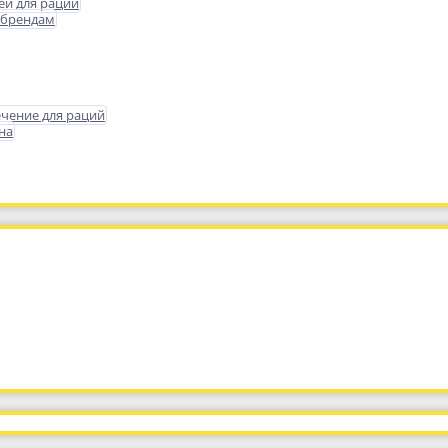
еи для раций
 брендам
чение для раций
на