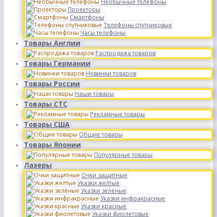
Необычные телефоны
Проекторы
Смартфоны
Телефоны спутниковые
Часы телефоны
Товары Англии
Распродажа товаров
Товары Германии
Новинки товаров
Товары России
Наши товары
Товары СТС
Рекламные товары
Товары США
Общие товары
Товары Японии
Популярные товары
Лазеры
Очки защитные
Указки желтые
Указки зелёные
Указки инфракрасные
Указки красные
Указки фиолетовые