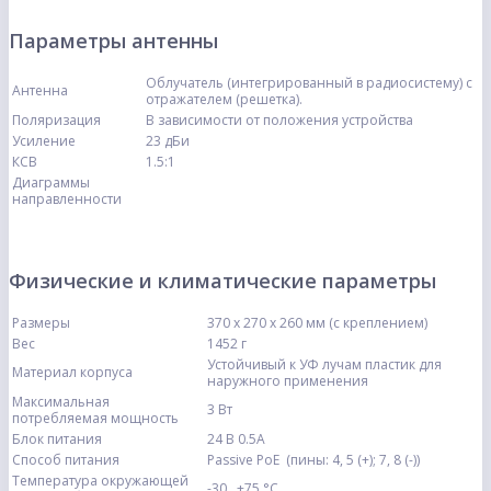
Параметры антенны
Облучатель (интегрированный в радиосистему) с
Антенна
отражателем (решетка).
Поляризация
В зависимости от положения устройства
Усиление
23 дБи
КСВ
1.5:1
Диаграммы
направленности
Физические и климатические параметры
Размеры
370 x 270 x 260 мм (с креплением)
Вес
1452 г
Устойчивый к УФ лучам пластик для
Материал корпуса
наружного применения
Максимальная
3 Вт
потребляемая мощность
Блок питания
24 В 0.5А
Способ питания
Passive PoE (пины: 4, 5 (+); 7, 8 (-))
Температура окружающей
-30.. +75 °С