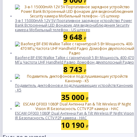
₽
3-в-1 15000mAh 12V 5V Портативное зарядное устройство Power
Bank Встроенный LED фонарик для видеонаблюдения Security
камера Мобильный телефон - US штекер
9 648
₽
Baofeng BF-E90 Walkie Talkie с гарнитурой 5 Вт Мощность 400-470
МГц Частота UHF Handheld Радио Домофон двухполосный Радио
8 743
₽
Подавитель диктофонов и подслушивающих устройств Канонир
- К5
35 000
₽
ESCAM QF003 1080P Dual Антенна Pan & Tilt Wireless IP Night Vision
IR Безопасность CCTV P2P камера - НАС
10 190
₽