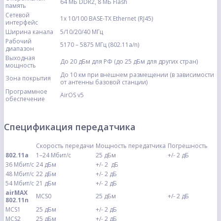
64 MБ DDR2, 8 MБ Flash
память
Сетевой
1х 10/100 BASE-TX Ethernet (RJ45)
интерфейс
Ширина канала
5/10/20/40 МГц
Рабочий
5170 – 5875 МГц (802.11a/n)
диапазон
Выходная
До 20 дБм для РФ (до 25 дБм для других стран)
мощность
До 10 км при внешнем размещении (в зависимости
Зона покрытия
от антенны базовой станции)
Программное
AirOS v5
обеспечение
Cпецификация передатчика
Скорость передачи
Мощность передатчика
Погрешность
802.11a
1–24 Мбит/с
25 дБм
+/- 2 дБ
36 Мбит/с
24 дБм
+/- 2 дБ
48 Мбит/с
22 дБм
+/- 2 дБ
54 Мбит/с
21 дБм
+/- 2 дБ
airMAX
MCS0
25 дБм
+/- 2 дБ
802.11n
MCS1
25 дБм
+/- 2 дБ
MCS2
25 дБм
+/- 2 дБ