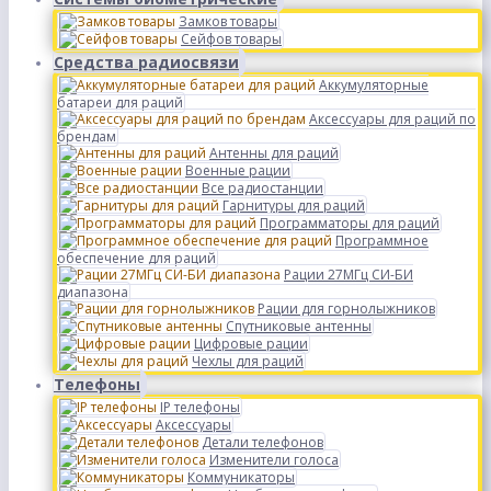
Замков товары
Сейфов товары
Средства радиосвязи
Аккумуляторные
батареи для раций
Аксессуары для раций по
брендам
Антенны для раций
Военные рации
Все радиостанции
Гарнитуры для раций
Программаторы для раций
Программное
обеспечение для раций
Рации 27МГц СИ-БИ
диапазона
Рации для горнолыжников
Спутниковые антенны
Цифровые рации
Чехлы для раций
Телефоны
IP телефоны
Аксессуары
Детали телефонов
Изменители голоса
Коммуникаторы