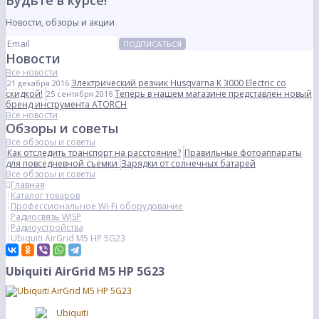
Будьте в курсе!
Новости, обзоры и акции
ПОДПИСАТЬСЯ
Новости
Все новости
Электрический резчик Husqvarna K 3000 Electric со
21 декабря 2016
скидкой!
Теперь в нашем магазине представлен новый
25 сентября 2016
бренд инструмента ATORCH
Все новости
Обзоры и советы
Все обзоры и советы
Как отследить транспорт на расстояние?
Правильные фотоаппараты
для повседневной съемки
Зарядки от солнечных батарей
Все обзоры и советы
Главная
Каталог товаров
Профессиональное Wi-Fi оборудование
Радиосвязь WISP
Радиоустройства
Ubiquiti AirGrid M5 HP 5G23
Ubiquiti AirGrid M5 HP 5G23