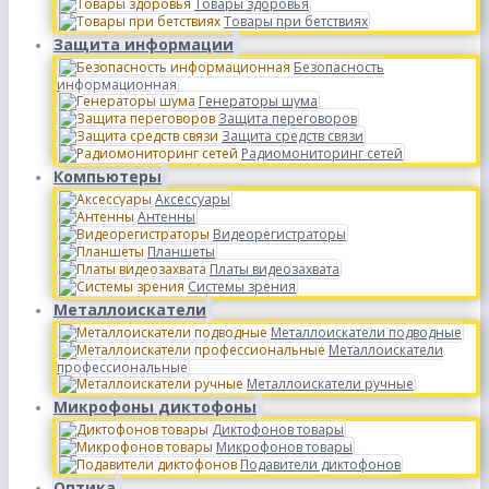
Товары здоровья
Товары при бетствиях
Защита информации
Безопасность
информационная
Генераторы шума
Защита переговоров
Защита средств связи
Радиомониторинг сетей
Компьютеры
Аксессуары
Антенны
Видеорегистраторы
Планшеты
Платы видеозахвата
Системы зрения
Металлоискатели
Металлоискатели подводные
Металлоискатели
профессиональные
Металлоискатели ручные
Микрофоны диктофоны
Диктофонов товары
Микрофонов товары
Подавители диктофонов
Оптика