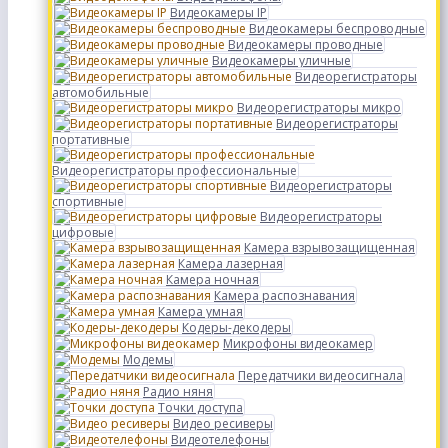
Видеокамеры IP
Видеокамеры беспроводные
Видеокамеры проводные
Видеокамеры уличные
Видеорегистраторы
автомобильные
Видеорегистраторы микро
Видеорегистраторы
портативные
Видеорегистраторы профессиональные
Видеорегистраторы
спортивные
Видеорегистраторы
цифровые
Камера взрывозащищенная
Камера лазерная
Камера ночная
Камера распознавания
Камера умная
Кодеры-декодеры
Микрофоны видеокамер
Модемы
Передатчики видеосигнала
Радио няня
Точки доступа
Видео ресиверы
Видеотелефоны