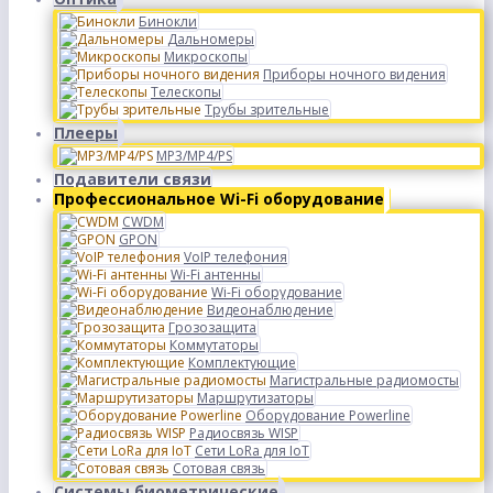
Бинокли
Дальномеры
Микроскопы
Приборы ночного видения
Телескопы
Трубы зрительные
Плееры
MP3/MP4/PS
Подавители связи
Профессиональное Wi-Fi оборудование
CWDM
GPON
VoIP телефония
Wi-Fi антенны
Wi-Fi оборудование
Видеонаблюдение
Грозозащита
Коммутаторы
Комплектующие
Магистральные радиомосты
Маршрутизаторы
Оборудование Powerline
Радиосвязь WISP
Сети LoRa для IoT
Сотовая связь
Системы биометрические