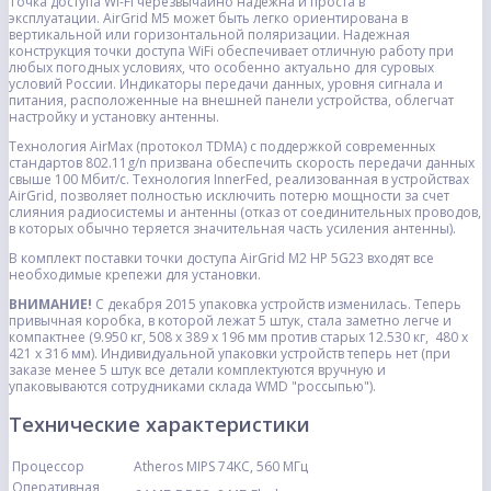
Точка доступа Wi-Fi черезвычайно надежна и проста в
эксплуатации. AirGrid M5 может быть легко ориентирована в
вертикальной или горизонтальной поляризации. Надежная
конструкция точки доступа WiFi обеспечивает отличную работу при
любых погодных условиях, что особенно актуально для суровых
условий России. Индикаторы передачи данных, уровня сигнала и
питания, расположенные на внешней панели устройства, облегчат
настройку и установку антенны.
Технология AirMax (протокол TDMA) с поддержкой современных
стандартов 802.11g/n призвана обеспечить скорость передачи данных
свыше 100 Мбит/с. Технология InnerFed, реализованная в устройствах
AirGrid, позволяет полностью исключить потерю мощности за счет
слияния радиосистемы и антенны (отказ от соединительных проводов,
в которых обычно теряется значительная часть усиления антенны).
В комплект поставки точки доступа AirGrid M2 HP 5G23 входят все
необходимые крепежи для установки.
ВНИМАНИЕ!
С декабря 2015 упаковка устройств изменилась. Теперь
привычная коробка, в которой лежат 5 штук, стала заметно легче и
компактнее (9.950 кг, 508 x 389 x 196 мм против старых 12.530 кг, 480 x
421 x 316 мм). Индивидуальной упаковки устройств теперь нет (при
заказе менее 5 штук все детали комплектуются вручную и
упаковываются сотрудниками склада WMD "россыпью").
Технические характеристики
Процессор
Atheros MIPS 74KC, 560 МГц
Оперативная