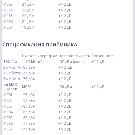
MCS3
24 дБм
+/- 2 дБ
MCS4
23 дБм
+/- 2 дБ
MCS5
22 дБм
+/- 2 дБ
MCS6
21 дБм
+/- 2 дБ
MCS7
19 дБм
+/- 2 дБ
Спецификация приёмника
Скорость передачи
Чувствительность
Погрешность
802.11a
1–24 Мбит/с
-97 дБм (мин.)
+/- 2 дБ
36 Мбит/с
-80 дБм
+/- 2 дБ
48 Мбит/с
-77 дБм
+/- 2 дБ
54 Мбит/с
-75 дБм
+/- 2 дБ
airMAX
MCS0
-96 дБм
+/- 2 дБ
802.11n
MCS1
-95 дБм
+/- 2 дБ
MCS2
-92 дБм
+/- 2 дБ
MCS3
-90 дБм
+/- 2 дБ
MCS4
-86 дБм
+/- 2 дБ
MCS5
-83 дБм
+/- 2 дБ
MCS6
-77 дБм
+/- 2 дБ
MCS7
-74 дБм
+/- 2 дБ