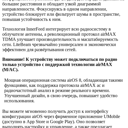
большие расстояния и обладает узкой диаграммой
направленности. Фокусируясь в одном направлении,
устройство блокирует или фильтрует шумы в пространстве,
повышая устойчивость к ним.
Технология InnerFeed интегрирует всю радиосистему в
облучателе антенны, а революционный протокол airMAX
TDMA улучшает производительность и масштабируемость
сети. LiteBeam чрезвычайно универсален и экономически
эффективен для развёртывания сетей.
Внимание! К устройству может подключаться по радио
только устройство с поддержкой технологии airMAX
(M/AC).
Мощная операционная система airOS 8, обладающая такими
функциями, как поддержка протокола airMAX ac и
радиочастотный анализ в режиме реального времени.
Улучшенный дизайн, в свою очередь, повышает удобство
использования.
Вы можете мгновенно получить доступ к интерфейсу
конфигурации airOS через фирменное приложение UMobile
(доступно в App Store и Google Play). Оно позволяет
выполнять настройку и управление, а также предлагает