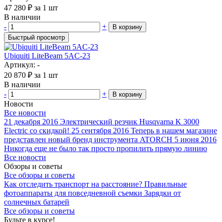
47 280
₽
за 1 шт
В наличии
-
+
В корзину
Быстрый просмотр
Ubiquiti LiteBeam 5AC-23
Артикул: -
20 870
₽
за 1 шт
В наличии
-
+
В корзину
Новости
Все новости
21 декабря 2016
Электрический резчик Husqvarna K 3000
Electric со скидкой!
25 сентября 2016
Теперь в нашем магазине
представлен новый бренд инструмента ATORCH
5 июня 2016
Никогда еще не было так просто пропилить прямую линию
Все новости
Обзоры и советы
Все обзоры и советы
Как отследить транспорт на расстояние?
Правильные
фотоаппараты для повседневной съемки
Зарядки от
солнечных батарей
Все обзоры и советы
Будьте в курсе!