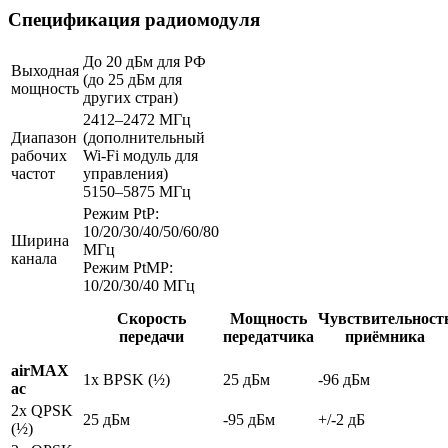
Спецификация радиомодуля
До 20 дБм для РФ
Выходная
(до 25 дБм для
мощность
других стран)
2412–2472 МГц
Диапазон
(дополнительный
рабочих
Wi-Fi модуль для
частот
управления)
5150–5875 МГц
Режим PtP:
10/20/30/40/50/60/80
Ширина
МГц
канала
Режим PtMP:
10/20/30/40 МГц
Скорость
Мощность
Чувствительност
передачи
передатчика
приёмника
airMAX
1x BPSK (½)
25 дБм
-96 дБм
ac
2x QPSK
25 дБм
-95 дБм
+/-2 дБ
(½)