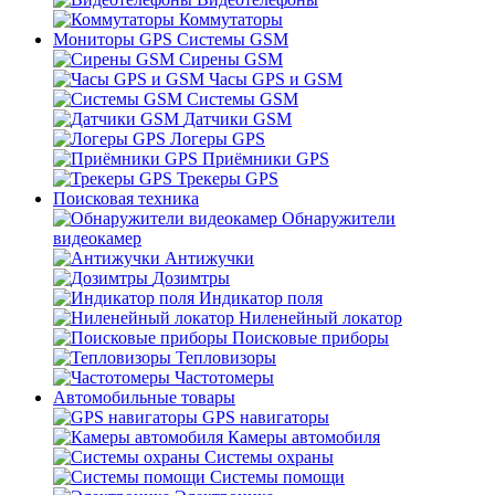
Коммутаторы
Мониторы GPS Системы GSM
Сирены GSM
Часы GPS и GSM
Системы GSM
Датчики GSM
Логеры GPS
Приёмники GPS
Трекеры GPS
Поисковая техника
Обнаружители
видеокамер
Антижучки
Дозимтры
Индикатор поля
Ниленейный локатор
Поисковые приборы
Тепловизоры
Частотомеры
Автомобильные товары
GPS навигаторы
Камеры автомобиля
Системы охраны
Системы помощи