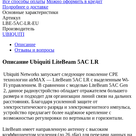
Все способы оплаты
Можно оформить в кредит
Подробнее о доставке
Основные характеристики
Артикул
LBE-5AC-LR-EU
Производитель
UBIQUITI
Описание
Отзывы и вопросы
Описание Ubiquiti LiteBeam 5AC LR
Ubiquiti Networks запускает следующее поколение CPE
технологии airMAX — LiteBeam 5AC LR с выделенным Wi-
Fi управлением. В сравнении с моделью LiteBeam 5AC Gen
2, данное радиоустройство обладает отражателем большего
размера и подходит для организации линий связи на дальних
расстояниях. Благодаря усиленной защите от
электростатического разряда и электромагнитного импульса,
устройство предлагает более надёжное крепление с
возможностью регулировки по вертикали и горизонтали.
LiteBeam имеет направленную антенну с высоким
коэффициентом усиления (до 26 дБи) для передачи данных на