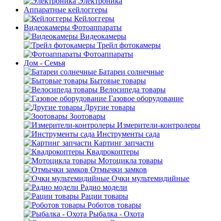
Электроника
Аппаратные кейлоггеры
Кейлоггеры
Видеокамеры Фотоаппараты
Видеокамеры
Трейл фотокамеры
Фотоаппараты
Дом - Семья
Батареи солнечные
Бытовые товары
Велосипеда товары
Газовое оборудование
Другие товары
Зоотовары
Измерители-контролеры
Инструменты сада
Картинг запчасти
Квадрокоптеры
Мотоцикла товары
Отмычки замков
Очки мультемидийные
Радио модели
Рации товары
Роботов товары
Рыбалка - Охота