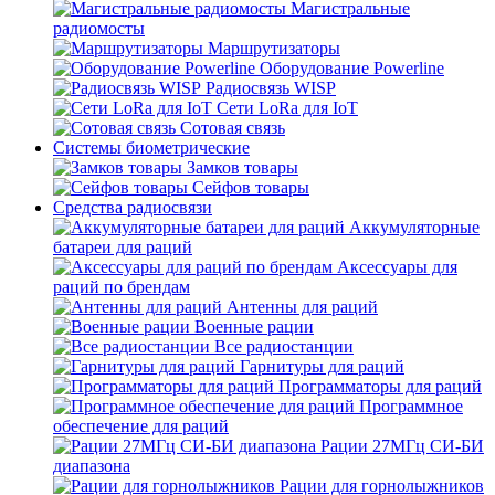
Магистральные
радиомосты
Маршрутизаторы
Оборудование Powerline
Радиосвязь WISP
Сети LoRa для IoT
Сотовая связь
Системы биометрические
Замков товары
Сейфов товары
Средства радиосвязи
Аккумуляторные
батареи для раций
Аксессуары для
раций по брендам
Антенны для раций
Военные рации
Все радиостанции
Гарнитуры для раций
Программаторы для раций
Программное
обеспечение для раций
Рации 27МГц СИ-БИ
диапазона
Рации для горнолыжников