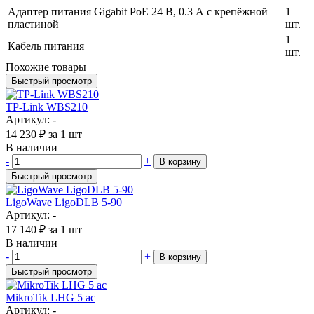
Адаптер питания Gigabit PoE 24 В, 0.3 А с крепёжной
1
пластиной
шт.
1
Кабель питания
шт.
Похожие товары
Быстрый просмотр
TP-Link WBS210
Артикул: -
14 230
₽
за 1 шт
В наличии
-
+
В корзину
Быстрый просмотр
LigoWave LigoDLB 5-90
Артикул: -
17 140
₽
за 1 шт
В наличии
-
+
В корзину
Быстрый просмотр
MikroTik LHG 5 ac
Артикул: -