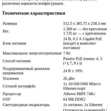
различные варианты конфигурации.
Технические характеристики
Размеры
512.5 x 385.75 x 258.3 мм
1.360 кг — без крепления
Вес
1.735 кг — с креплением
24 В, 0.3 А Gigabit PoE
Блок питания
(входит в комплект
поставки)
Максимальное энергопотребление
7 Вт
Passive PoE (пины: 4, 5
Способ питания
(+); 7, 8 (-))
Поддерживаемый диапазон
24 В ± 10%
напряжения
Усиление
26 дБи
1х 10/100/1000 Мбит/с
Сетевой интерфейс
Ethernet-порт
Процессор
Atheros MIPS 74Kc
ОЗУ
64 МБ DDR2
Светодиодные индикаторы
1х питание, 1х Ethernet
Отражатель (алюминий) /