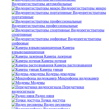
Видеорегистраторы автомобильные
Видеорегистраторы микро
Видеорегистраторы
портативные
Видеорегистраторы профессиональные
Видеорегистраторы
спортивные
Видеорегистраторы
цифровые
Камера
взрывозащищенная
Камера лазерная
Камера ночная
Камера распознавания
Камера умная
Кодеры-декодеры
Микрофоны видеокамер
Модемы
Передатчики
видеосигнала
Радио няня
Точки доступа
Видео ресиверы
Видеотелефоны