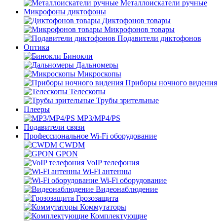
Металлоискатели ручные
Микрофоны диктофоны
Диктофонов товары
Микрофонов товары
Подавители диктофонов
Оптика
Бинокли
Дальномеры
Микроскопы
Приборы ночного видения
Телескопы
Трубы зрительные
Плееры
MP3/MP4/PS
Подавители связи
Профессиональное Wi-Fi оборудование
CWDM
GPON
VoIP телефония
Wi-Fi антенны
Wi-Fi оборудование
Видеонаблюдение
Грозозащита
Коммутаторы
Комплектующие