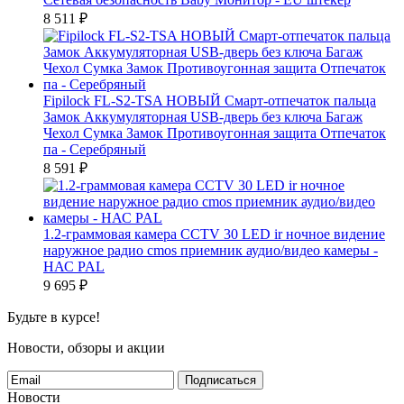
8 511
₽
Fipilock FL-S2-TSA НОВЫЙ Смарт-отпечаток пальца
Замок Аккумуляторная USB-дверь без ключа Багаж
Чехол Сумка Замок Противоугонная защита Отпечаток
па - Серебряный
8 591
₽
1.2-граммовая камера CCTV 30 LED ir ночное видение
наружное радио cmos приемник аудио/видео камеры -
НАС PAL
9 695
₽
Будьте в курсе!
Новости, обзоры и акции
Подписаться
Новости