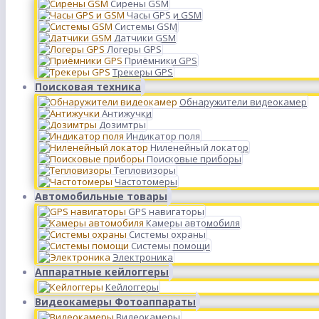
Сирены GSM
Часы GPS и GSM
Системы GSM
Датчики GSM
Логеры GPS
Приёмники GPS
Трекеры GPS
Поисковая техника
Обнаружители видеокамер
Антижучки
Дозимтры
Индикатор поля
Ниленейный локатор
Поисковые приборы
Тепловизоры
Частотомеры
Автомобильные товары
GPS навигаторы
Камеры автомобиля
Системы охраны
Системы помощи
Электроника
Аппаратные кейлоггеры
Кейлоггеры
Видеокамеры Фотоаппараты
Видеокамеры