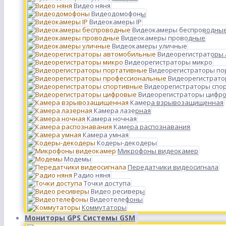
Видео няня
Видеодомофоны
Видеокамеры IP
Видеокамеры беспроводны
Видеокамеры проводные
Видеокамеры уличные
Видеорегистраторы
Видеорегистраторы микро
Видеорегистраторы п
Видеорегистрато
Видеорегистраторы спо
Видеорегистраторы цифр
Камера взрывозащищенная
Камера лазерная
Камера ночная
Камера распознавания
Камера умная
Кодеры-декодеры
Микрофоны видеокамер
Модемы
Передатчики видеосигнала
Радио няня
Точки доступа
Видео ресиверы
Видеотелефоны
Коммутаторы
Мониторы GPS Системы GSM