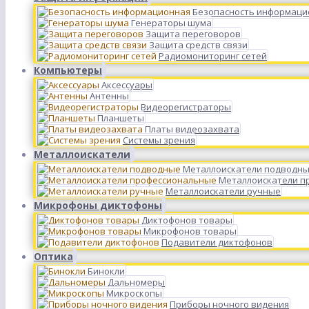
Безопасность информаци
Генераторы шума
Защита переговоров
Защита средств связи
Радиомониторинг сетей
Компьютеры
Аксессуары
Антенны
Видеорегистраторы
Планшеты
Платы видеозахвата
Системы зрения
Металлоискатели
Металлоискатели подводн
Металлоискатели п
Металлоискатели ручные
Микрофоны диктофоны
Диктофонов товары
Микрофонов товары
Подавители диктофонов
Оптика
Бинокли
Дальномеры
Микроскопы
Приборы ночного видения