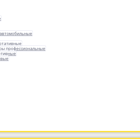
е
 автомобильные
ортативные
ры профессиональные
ртивные
овые