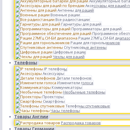
Аккумуляторные бата
Аксессуары для раций 
Антенны для раций
Военные рации
Все радиостанции
Гарнитуры для раций
Программаторы для раций
Программное обесп
Рации 27МГц СИ-БИ диапаз
Рации для горнолыжников
Спутниковые антенны
Цифровые рации
Чехлы для раций
Телефоны
IP телефоны
Аксессуары
Детали телефонов
Изменители голоса
Коммуникаторы
Необычные телефоны
Проекторы
Смартфоны
Телефоны спутниковые
Часы телефоны
Товары Англии
Распродажа товаров
Товары Германии