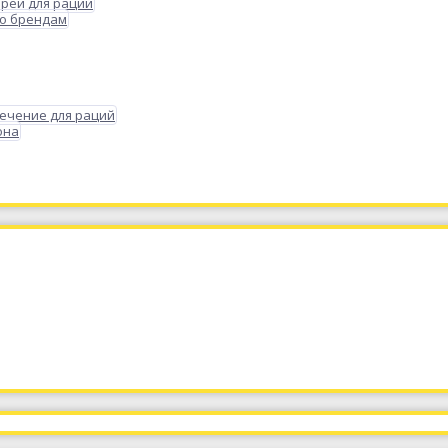
реи для раций
по брендам
ечение для раций
она