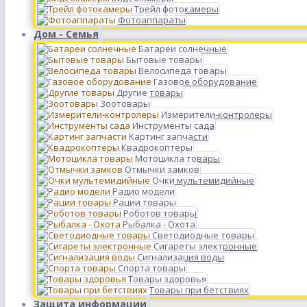
Трейл фотокамеры
Фотоаппараты
Дом - Семья
Батареи солнечные
Бытовые товары
Велосипеда товары
Газовое оборудование
Другие товары
Зоотовары
Измерители-контролеры
Инструменты сада
Картинг запчасти
Квадрокоптеры
Мотоцикла товары
Отмычки замков
Очки мультемидийные
Радио модели
Рации товары
Роботов товары
Рыбалка - Охота
Светодиодные товары
Сигареты электронные
Сигнализация воды
Спорта товары
Товары здоровья
Товары при бетствиях
Защита информации