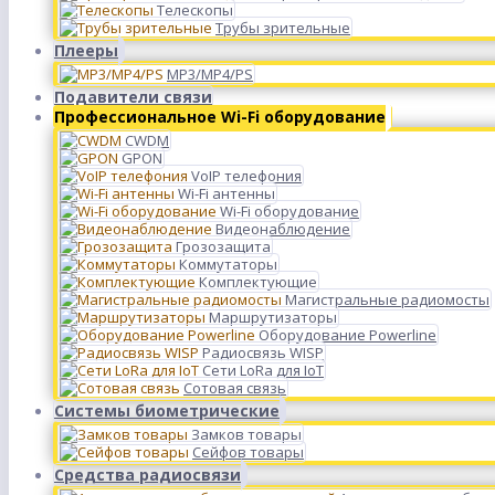
Телескопы
Трубы зрительные
Плееры
MP3/MP4/PS
Подавители связи
Профессиональное Wi-Fi оборудование
CWDM
GPON
VoIP телефония
Wi-Fi антенны
Wi-Fi оборудование
Видеонаблюдение
Грозозащита
Коммутаторы
Комплектующие
Магистральные радиомосты
Маршрутизаторы
Оборудование Powerline
Радиосвязь WISP
Сети LoRa для IoT
Сотовая связь
Системы биометрические
Замков товары
Сейфов товары
Средства радиосвязи