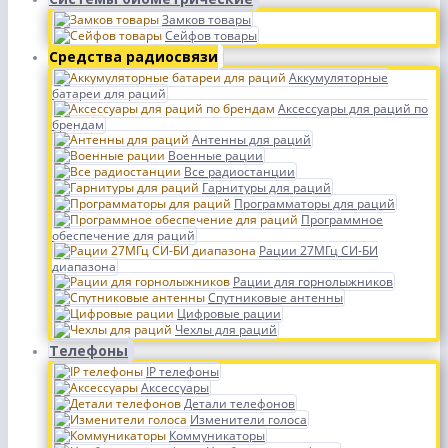
Замков товары
Сейфов товары
Средства радиосвязи
Аккумуляторные
батареи для раций
Аксессуары для раций по
брендам
Антенны для раций
Военные рации
Все радиостанции
Гарнитуры для раций
Программаторы для раций
Программное
обеспечение для раций
Рации 27МГц СИ-БИ
диапазона
Рации для горнолыжников
Спутниковые антенны
Цифровые рации
Чехлы для раций
Телефоны
IP телефоны
Аксессуары
Детали телефонов
Изменители голоса
Коммуникаторы