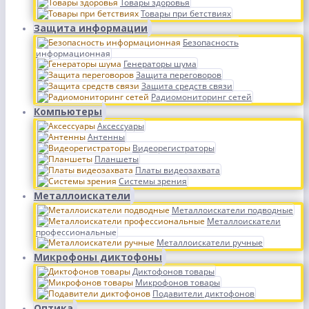
Товары здоровья
Товары при бетствиях
Защита информации
Безопасность
информационная
Генераторы шума
Защита переговоров
Защита средств связи
Радиомониторинг сетей
Компьютеры
Аксессуары
Антенны
Видеорегистраторы
Планшеты
Платы видеозахвата
Системы зрения
Металлоискатели
Металлоискатели подводные
Металлоискатели
профессиональные
Металлоискатели ручные
Микрофоны диктофоны
Диктофонов товары
Микрофонов товары
Подавители диктофонов
Оптика