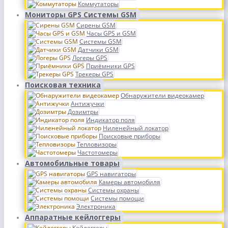
Коммутаторы
Мониторы GPS Системы GSM
Сирены GSM
Часы GPS и GSM
Системы GSM
Датчики GSM
Логеры GPS
Приёмники GPS
Трекеры GPS
Поисковая техника
Обнаружители видеокамер
Антижучки
Дозимтры
Индикатор поля
Ниленейный локатор
Поисковые приборы
Тепловизоры
Частотомеры
Автомобильные товары
GPS навигаторы
Камеры автомобиля
Системы охраны
Системы помощи
Электроника
Аппаратные кейлоггеры
Кейлоггеры