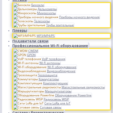
Бинокли
Дальномеры
Микроскопы
Приборы ночного видения
Телескопы
Трубы зрительные
Плееры
MP3/MP4/PS
Подавители связи
Профессиональное Wi-Fi оборудование
CWDM
GPON
VoIP телефония
Wi-Fi антенны
Wi-Fi оборудование
Видеонаблюдение
Грозозащита
Коммутаторы
Комплектующие
Магистральные радиомосты
Маршрутизаторы
Оборудование Powerline
Радиосвязь WISP
Сети LoRa для IoT
Сотовая связь
Системы биометрические