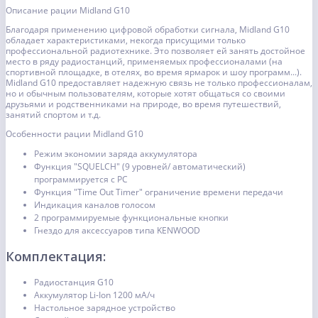
Описание рации Midland G10
Благодаря применению цифровой обработки сигнала, Midland G10
обладает характеристиками, некогда присущими только
профессиональной радиотехнике. Это позволяет ей занять достойное
место в ряду радиостанций, применяемых профессионалами (на
спортивной площадке, в отелях, во время ярмарок и шоу программ...).
Midland G10 предоставляет надежную связь не только профессионалам,
но и обычным пользователям, которые хотят общаться со своими
друзьями и родственниками на природе, во время путешествий,
занятий спортом и т.д.
Особенности рации Midland G10
Режим экономии заряда аккумулятора
Функция "SQUELCH" (9 уровней/ автоматический)
программируется с РС
Функция "Time Out Timer" ограничение времени передачи
Индикация каналов голосом
2 программируемые функциональные кнопки
Гнездо для аксессуаров типа KENWOOD
Комплектация:
Радиостанция G10
Аккумулятор Li-Ion 1200 мА/ч
Настольное зарядное устройство