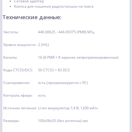
Сетевой адаптер
Клипса для ношения радиостанции на поясе
Технические данные:
Частоты:
446.00625 - 446.09375 (PMR) МГц
Уровни мощности:
2 (H/L)
Каналы:
16 (8 PMR + 8 заранее запрограммированных)
Коды CTCSS/DCS:
50 CTCSS + 83 DCS
Сканирование:
есть (программируется с РС)
Контроль эфира:
есть
Источник питания:
Li-Ion аккумулятор 7,4 В, 1200 мА/ч
Размеры:
100х58х33 (без антенны) мм