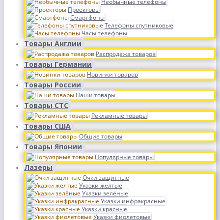
Необычные телефоны
Проекторы
Смартфоны
Телефоны спутниковые
Часы телефоны
Товары Англии
Распродажа товаров
Товары Германии
Новинки товаров
Товары России
Наши товары
Товары СТС
Рекламные товары
Товары США
Общие товары
Товары Японии
Популярные товары
Лазеры
Очки защитные
Указки желтые
Указки зелёные
Указки инфракрасные
Указки красные
Указки фиолетовые