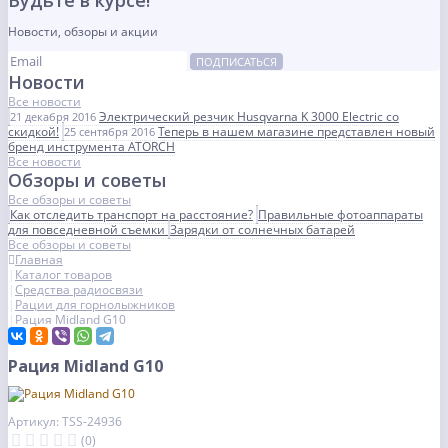
Будьте в курсе!
Новости, обзоры и акции
ПОДПИСАТЬСЯ
Новости
Все новости
Электрический резчик Husqvarna K 3000 Electric со
21 декабря 2016
скидкой!
Теперь в нашем магазине представлен новый
25 сентября 2016
бренд инструмента ATORCH
Все новости
Обзоры и советы
Все обзоры и советы
Как отследить транспорт на расстояние?
Правильные фотоаппараты
для повседневной съемки
Зарядки от солнечных батарей
Все обзоры и советы
Главная
Каталог товаров
Средства радиосвязи
Рации для горнолыжников
Рация Midland G10
Рация Midland G10
Артикул: TSS-24936
(0)