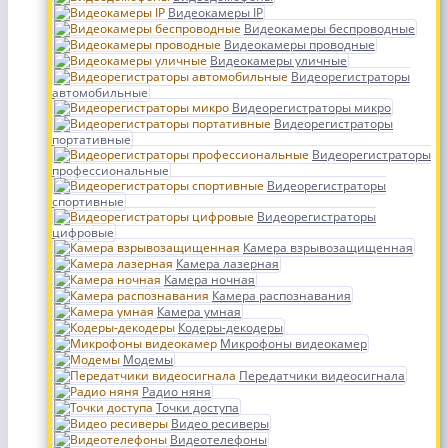
Видеокамеры IP
Видеокамеры беспроводные
Видеокамеры проводные
Видеокамеры уличные
Видеорегистраторы
автомобильные
Видеорегистраторы микро
Видеорегистраторы
портативные
Видеорегистраторы
профессиональные
Видеорегистраторы
спортивные
Видеорегистраторы
цифровые
Камера взрывозащищенная
Камера лазерная
Камера ночная
Камера распознавания
Камера умная
Кодеры-декодеры
Микрофоны видеокамер
Модемы
Передатчики видеосигнала
Радио няня
Точки доступа
Видео ресиверы
Видеотелефоны