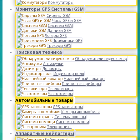
Коммутаторы
Мониторы GPS Системы GSM
Сирены GSM
Часы GPS и GSM
Системы GSM
Датчики GSM
Логеры GPS
Приёмники GPS
Трекеры GPS
Поисковая техника
Обнаружители видеокамер
Антижучки
Дозимтры
Индикатор поля
Ниленейный локатор
Поисковые приборы
Тепловизоры
Частотомеры
Автомобильные товары
GPS навигаторы
Камеры автомобиля
Системы охраны
Системы помощи
Электроника
Аппаратные кейлоггеры
Кейлоггеры