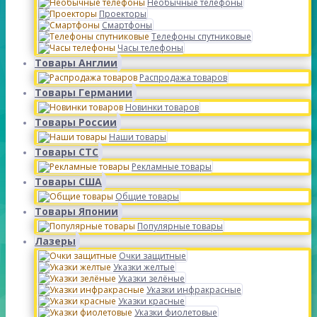
Необычные телефоны
Проекторы
Смартфоны
Телефоны спутниковые
Часы телефоны
Товары Англии
Распродажа товаров
Товары Германии
Новинки товаров
Товары России
Наши товары
Товары СТС
Рекламные товары
Товары США
Общие товары
Товары Японии
Популярные товары
Лазеры
Очки защитные
Указки желтые
Указки зелёные
Указки инфракрасные
Указки красные
Указки фиолетовые