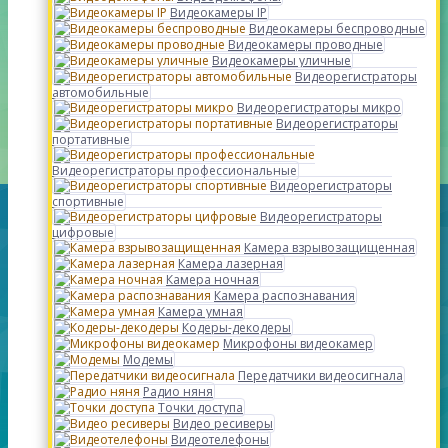
Видеокамеры IP
Видеокамеры беспроводные
Видеокамеры проводные
Видеокамеры уличные
Видеорегистраторы
автомобильные
Видеорегистраторы микро
Видеорегистраторы
портативные
Видеорегистраторы профессиональные
Видеорегистраторы
спортивные
Видеорегистраторы
цифровые
Камера взрывозащищенная
Камера лазерная
Камера ночная
Камера распознавания
Камера умная
Кодеры-декодеры
Микрофоны видеокамер
Модемы
Передатчики видеосигнала
Радио няня
Точки доступа
Видео ресиверы
Видеотелефоны