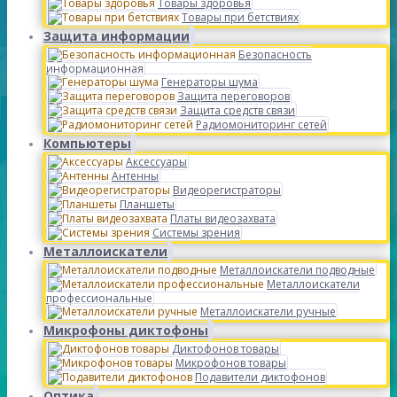
Товары здоровья
Товары при бетствиях
Защита информации
Безопасность
информационная
Генераторы шума
Защита переговоров
Защита средств связи
Радиомониторинг сетей
Компьютеры
Аксессуары
Антенны
Видеорегистраторы
Планшеты
Платы видеозахвата
Системы зрения
Металлоискатели
Металлоискатели подводные
Металлоискатели
профессиональные
Металлоискатели ручные
Микрофоны диктофоны
Диктофонов товары
Микрофонов товары
Подавители диктофонов
Оптика