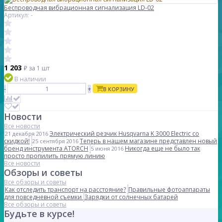
Беспроводная вибрационная сигнализация LD-02
Артикул: -
1 203
₽
за 1 шт
В наличии
-
+
В КОРЗИНУ
Новости
Все новости
Электрический резчик Husqvarna K 3000 Electric со
21 декабря 2016
скидкой!
Теперь в нашем магазине представлен новый
25 сентября 2016
бренд инструмента ATORCH
Никогда еще не было так
5 июня 2016
просто пропилить прямую линию
Все новости
Обзоры и советы
Все обзоры и советы
Как отследить транспорт на расстояние?
Правильные фотоаппараты
для повседневной съемки
Зарядки от солнечных батарей
Все обзоры и советы
Будьте в курсе!