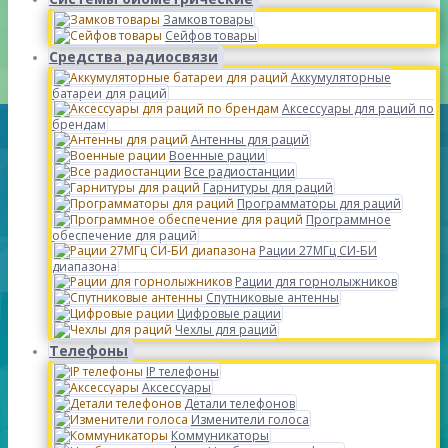
Замков товары
Сейфов товары
Средства радиосвязи
Аккумуляторные
батареи для раций
Аксессуары для раций по
брендам
Антенны для раций
Военные рации
Все радиостанции
Гарнитуры для раций
Программаторы для раций
Программное
обеспечение для раций
Рации 27МГц СИ-БИ
диапазона
Рации для горнолыжников
Спутниковые антенны
Цифровые рации
Чехлы для раций
Телефоны
IP телефоны
Аксессуары
Детали телефонов
Изменители голоса
Коммуникаторы