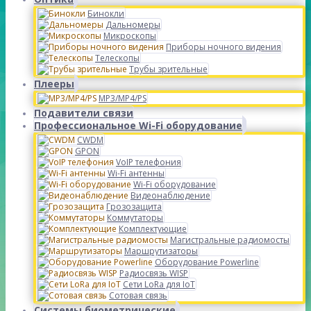
Бинокли
Дальномеры
Микроскопы
Приборы ночного видения
Телескопы
Трубы зрительные
Плееры
MP3/MP4/PS
Подавители связи
Профессиональное Wi-Fi оборудование
CWDM
GPON
VoIP телефония
Wi-Fi антенны
Wi-Fi оборудование
Видеонаблюдение
Грозозащита
Коммутаторы
Комплектующие
Магистральные радиомосты
Маршрутизаторы
Оборудование Powerline
Радиосвязь WISP
Сети LoRa для IoT
Сотовая связь
Системы биометрические