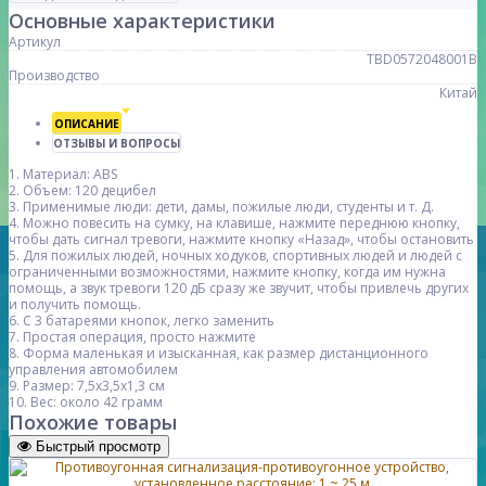
Основные характеристики
Артикул
TBD0572048001B
Производство
Китай
ОПИСАНИЕ
ОТЗЫВЫ И ВОПРОСЫ
1. Материал: ABS
2. Объем: 120 децибел
3. Применимые люди: дети, дамы, пожилые люди, студенты и т. Д.
4. Можно повесить на сумку, на клавише, нажмите переднюю кнопку,
чтобы дать сигнал тревоги, нажмите кнопку «Назад», чтобы остановить
5. Для пожилых людей, ночных ходуков, спортивных людей и людей с
ограниченными возможностями, нажмите кнопку, когда им нужна
помощь, а звук тревоги 120 дБ сразу же звучит, чтобы привлечь других
и получить помощь.
6. С 3 батареями кнопок, легко заменить
7. Простая операция, просто нажмите
8. Форма маленькая и изысканная, как размер дистанционного
управления автомобилем
9. Размер: 7,5x3,5x1,3 см
10. Вес: около 42 грамм
Похожие товары
Быстрый просмотр