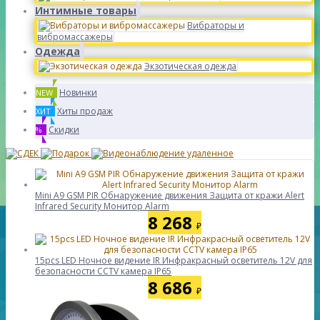
Интимные товары
Вибраторы и
вибромассажеры
Одежда
Экзотическая одежда
Новинки
NEW
Хиты продаж
ХИТ
Скидки
%
Mini A9 GSM PIR Обнаружение движения Защита от кражи Alert
Infrared Security Монитор Alarm
8 268
₽
15pcs LED Ночное видение IR Инфракрасный осветитель 12V для
безопасности CCTV камера IP65
8 686
₽