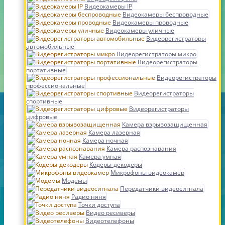
Видеокамеры IP
Видеокамеры беспроводные
Видеокамеры проводные
Видеокамеры уличные
Видеорегистраторы
автомобильные
Видеорегистраторы микро
Видеорегистраторы
портативные
Видеорегистраторы
профессиональные
Видеорегистраторы
спортивные
Видеорегистраторы
цифровые
Камера взрывозащищенная
Камера лазерная
Камера ночная
Камера распознавания
Камера умная
Кодеры-декодеры
Микрофоны видеокамер
Модемы
Передатчики видеосигнала
Радио няня
Точки доступа
Видео ресиверы
Видеотелефоны