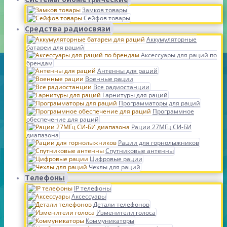
Замков товары
Сейфов товары
Средства радиосвязи
Аккумуляторные
батареи для раций
Аксессуары для раций по
брендам
Антенны для раций
Военные рации
Все радиостанции
Гарнитуры для раций
Программаторы для раций
Программное
обеспечение для раций
Рации 27МГц СИ-БИ
диапазона
Рации для горнолыжников
Спутниковые антенны
Цифровые рации
Чехлы для раций
Телефоны
IP телефоны
Аксессуары
Детали телефонов
Изменители голоса
Коммуникаторы