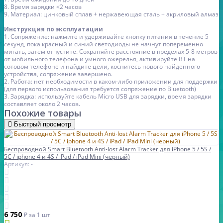
8. Время зарядки <2 часов
9. Материал: цинковый сплав + нержавеющая сталь + акриловый алмаз
Инструкция по эксплуатации
1. Сопряжение: нажмите и удерживайте кнопку питания в течение 5
секунд, пока красный и синий светодиоды не начнут попеременно
мигать, затем отпустите. Сохраняйте расстояние в пределах 5-8 метров
от мобильного телефона и умного ожерелья, активируйте BT на
сотовом телефоне и найдите цели, коснитесь нового найденного
устройства, сопряжение завершено.
2. Работа: нет необходимости в каком-либо приложении для поддержки
(для первого использования требуется сопряжение по Bluetooth)
3. Зарядка: используйте кабель Micro USB для зарядки, время зарядки
составляет около 2 часов.
Похожие товары
Быстрый просмотр
Беспроводной Smart Bluetooth Anti-lost Alarm Tracker для iPhone 5 / 5S /
5C / iphone 4 и 4S / iPad / iPad Mini (черный)
Артикул: -
6 750
₽
за 1 шт