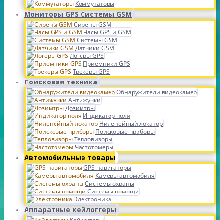
Коммутаторы
Мониторы GPS Системы GSM
Сирены GSM
Часы GPS и GSM
Системы GSM
Датчики GSM
Логеры GPS
Приёмники GPS
Трекеры GPS
Поисковая техника
Обнаружители видеокамер
Антижучки
Дозимтры
Индикатор поля
Ниленейный локатор
Поисковые приборы
Тепловизоры
Частотомеры
Автомобильные товары
GPS навигаторы
Камеры автомобиля
Системы охраны
Системы помощи
Электроника
Аппаратные кейлоггеры
Кейлоггеры