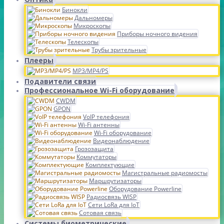
Бинокли
Дальномеры
Микроскопы
Приборы ночного видения
Телескопы
Трубы зрительные
Плееры
MP3/MP4/PS
Подавители связи
Профессиональное Wi-Fi оборудование
CWDM
GPON
VoIP телефония
Wi-Fi антенны
Wi-Fi оборудование
Видеонаблюдение
Грозозащита
Коммутаторы
Комплектующие
Магистральные радиомосты
Маршрутизаторы
Оборудование Powerline
Радиосвязь WISP
Сети LoRa для IoT
Сотовая связь
Системы биометрические