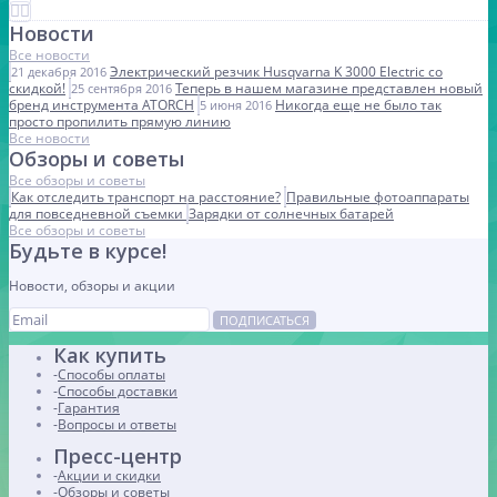
Новости
Все новости
Электрический резчик Husqvarna K 3000 Electric со
21 декабря 2016
скидкой!
Теперь в нашем магазине представлен новый
25 сентября 2016
бренд инструмента ATORCH
Никогда еще не было так
5 июня 2016
просто пропилить прямую линию
Все новости
Обзоры и советы
Все обзоры и советы
Как отследить транспорт на расстояние?
Правильные фотоаппараты
для повседневной съемки
Зарядки от солнечных батарей
Все обзоры и советы
Будьте в курсе!
Новости, обзоры и акции
ПОДПИСАТЬСЯ
Как купить
Способы оплаты
Способы доставки
Гарантия
Вопросы и ответы
Пресс-центр
Акции и скидки
Обзоры и советы