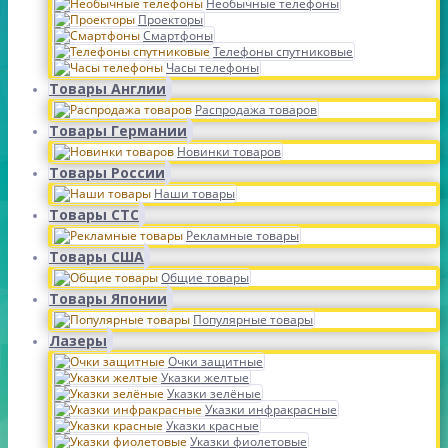
Необычные телефоны
Проекторы
Смартфоны
Телефоны спутниковые
Часы телефоны
Товары Англии
Распродажа товаров
Товары Германии
Новинки товаров
Товары России
Наши товары
Товары СТС
Рекламные товары
Товары США
Общие товары
Товары Японии
Популярные товары
Лазеры
Очки защитные
Указки желтые
Указки зелёные
Указки инфракрасные
Указки красные
Указки фиолетовые