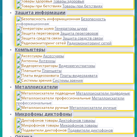
Товары здоровья
Товары при бетствиях
Защита информации
Безопасность
информационная
Генераторы шума
Защита переговоров
Защита средств связи
Радиомониторинг сетей
Компьютеры
Аксессуары
Антенны
Видеорегистраторы
Планшеты
Платы видеозахвата
Системы зрения
Металлоискатели
Металлоискатели подводные
Металлоискатели
профессиональные
Металлоискатели ручные
Микрофоны диктофоны
Диктофонов товары
Микрофонов товары
Подавители диктофонов
Оптика