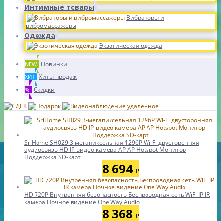
Интимные товары
Вибраторы и
вибромассажеры
Одежда
Экзотическая одежда
Новинки
NEW
Хиты продаж
ХИТ
Скидки
%
SriHome SH029 3-мегапиксельная 1296P Wi-Fi двусторонняя
аудиосвязь HD IP-видео камера AP AP Hotspot Монитор
Поддержка SD-карт
8 694
₽
HD 720P Внутренняя безопасность Беспроводная сеть WiFi IP IR
камера Ночное видение One Way Audio
8 368
₽