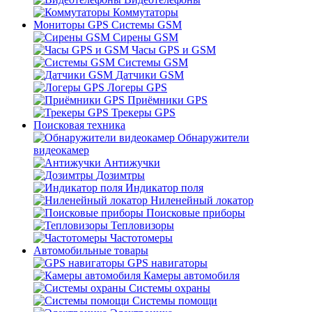
Коммутаторы
Мониторы GPS Системы GSM
Сирены GSM
Часы GPS и GSM
Системы GSM
Датчики GSM
Логеры GPS
Приёмники GPS
Трекеры GPS
Поисковая техника
Обнаружители
видеокамер
Антижучки
Дозимтры
Индикатор поля
Ниленейный локатор
Поисковые приборы
Тепловизоры
Частотомеры
Автомобильные товары
GPS навигаторы
Камеры автомобиля
Системы охраны
Системы помощи