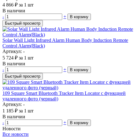
4 866
₽
за 1 шт
В наличии
-
+
В корзину
Быстрый просмотр
Solar Wall Light Infrared Alarm Human Body Induction Remote
Control Alarm(Black)
Артикул: -
5 724
₽
за 1 шт
В наличии
-
+
В корзину
Быстрый просмотр
109 Square Smart Bluetooth Tracker Item Locator с функцией
удаленного фото (черный)
Артикул: -
1 185
₽
за 1 шт
В наличии
-
+
В корзину
Новости
Все новости