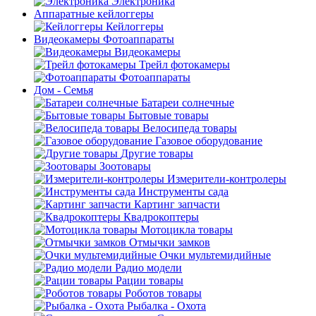
Электроника
Аппаратные кейлоггеры
Кейлоггеры
Видеокамеры Фотоаппараты
Видеокамеры
Трейл фотокамеры
Фотоаппараты
Дом - Семья
Батареи солнечные
Бытовые товары
Велосипеда товары
Газовое оборудование
Другие товары
Зоотовары
Измерители-контролеры
Инструменты сада
Картинг запчасти
Квадрокоптеры
Мотоцикла товары
Отмычки замков
Очки мультемидийные
Радио модели
Рации товары
Роботов товары
Рыбалка - Охота