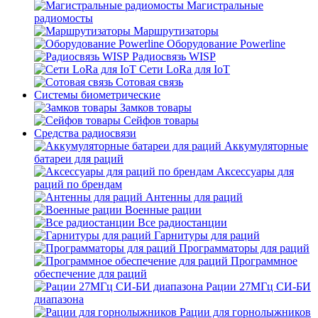
Магистральные
радиомосты
Маршрутизаторы
Оборудование Powerline
Радиосвязь WISP
Сети LoRa для IoT
Сотовая связь
Системы биометрические
Замков товары
Сейфов товары
Средства радиосвязи
Аккумуляторные
батареи для раций
Аксессуары для
раций по брендам
Антенны для раций
Военные рации
Все радиостанции
Гарнитуры для раций
Программаторы для раций
Программное
обеспечение для раций
Рации 27МГц СИ-БИ
диапазона
Рации для горнолыжников