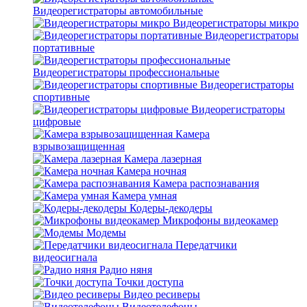
Видеорегистраторы автомобильные
Видеорегистраторы микро
Видеорегистраторы
портативные
Видеорегистраторы профессиональные
Видеорегистраторы
спортивные
Видеорегистраторы
цифровые
Камера
взрывозащищенная
Камера лазерная
Камера ночная
Камера распознавания
Камера умная
Кодеры-декодеры
Микрофоны видеокамер
Модемы
Передатчики
видеосигнала
Радио няня
Точки доступа
Видео ресиверы
Видеотелефоны