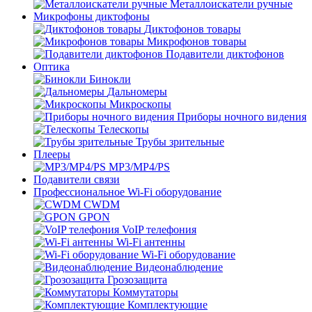
Металлоискатели ручные
Микрофоны диктофоны
Диктофонов товары
Микрофонов товары
Подавители диктофонов
Оптика
Бинокли
Дальномеры
Микроскопы
Приборы ночного видения
Телескопы
Трубы зрительные
Плееры
MP3/MP4/PS
Подавители связи
Профессиональное Wi-Fi оборудование
CWDM
GPON
VoIP телефония
Wi-Fi антенны
Wi-Fi оборудование
Видеонаблюдение
Грозозащита
Коммутаторы
Комплектующие