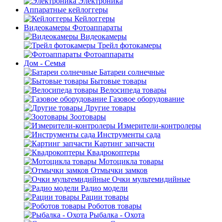
Электроника
Аппаратные кейлоггеры
Кейлоггеры
Видеокамеры Фотоаппараты
Видеокамеры
Трейл фотокамеры
Фотоаппараты
Дом - Семья
Батареи солнечные
Бытовые товары
Велосипеда товары
Газовое оборудование
Другие товары
Зоотовары
Измерители-контролеры
Инструменты сада
Картинг запчасти
Квадрокоптеры
Мотоцикла товары
Отмычки замков
Очки мультемидийные
Радио модели
Рации товары
Роботов товары
Рыбалка - Охота