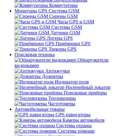
Коммутаторы
Мониторы GPS Системы GSM
Сирены GSM
Часы GPS и GSM
Системы GSM
Датчики GSM
Логеры GPS
Приёмники GPS
Трекеры GPS
Поисковая техника
Обнаружители
видеокамер
Антижучки
Дозимтры
Индикатор поля
Ниленейный локатор
Поисковые приборы
Тепловизоры
Частотомеры
Автомобильные товары
GPS навигаторы
Камеры автомобиля
Системы охраны
Системы помощи