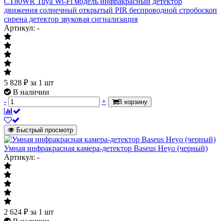
CT80WR Tuya Wi-Fi модель инфракрасный детектор
движения солнечный открытый PIR беспроводной стробоскоп
сирена детектор звуковая сигнализация
Артикул: -
5 828
₽
за 1 шт
В наличии
-
+
В корзину
Быстрый просмотр
Умная инфракрасная камера-детектор Baseus Heyo (черный)
Артикул: -
2 624
₽
за 1 шт