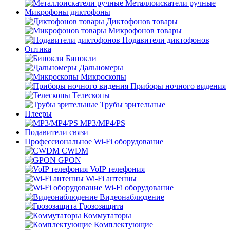
Металлоискатели ручные
Микрофоны диктофоны
Диктофонов товары
Микрофонов товары
Подавители диктофонов
Оптика
Бинокли
Дальномеры
Микроскопы
Приборы ночного видения
Телескопы
Трубы зрительные
Плееры
MP3/MP4/PS
Подавители связи
Профессиональное Wi-Fi оборудование
CWDM
GPON
VoIP телефония
Wi-Fi антенны
Wi-Fi оборудование
Видеонаблюдение
Грозозащита
Коммутаторы
Комплектующие