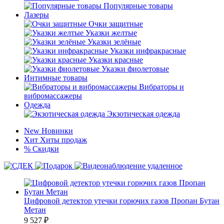
Популярные товары
Лазеры
Очки защитные
Указки желтые
Указки зелёные
Указки инфракрасные
Указки красные
Указки фиолетовые
Интимные товары
Вибраторы и
вибромассажеры
Одежда
Экзотическая одежда
New
Новинки
Хит
Хиты продаж
%
Скидки
Цифровой детектор утечки горючих газов Пропан Бутан
Метан
9 527
₽