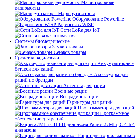
Магистральные
радиомосты
Маршрутизаторы
Оборудование Powerline
Радиосвязь WISP
Сети LoRa для IoT
Сотовая связь
Системы биометрические
Замков товары
Сейфов товары
Средства радиосвязи
Аккумуляторные
батареи для раций
Аксессуары для
раций по брендам
Антенны для раций
Военные рации
Все радиостанции
Гарнитуры для раций
Программаторы для раций
Программное
обеспечение для раций
Рации 27МГц СИ-БИ
диапазона
Рации для горнолыжников