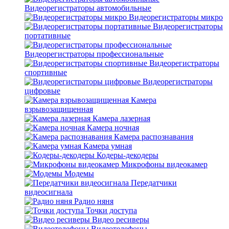
Видеорегистраторы автомобильные
Видеорегистраторы микро
Видеорегистраторы
портативные
Видеорегистраторы профессиональные
Видеорегистраторы
спортивные
Видеорегистраторы
цифровые
Камера
взрывозащищенная
Камера лазерная
Камера ночная
Камера распознавания
Камера умная
Кодеры-декодеры
Микрофоны видеокамер
Модемы
Передатчики
видеосигнала
Радио няня
Точки доступа
Видео ресиверы
Видеотелефоны