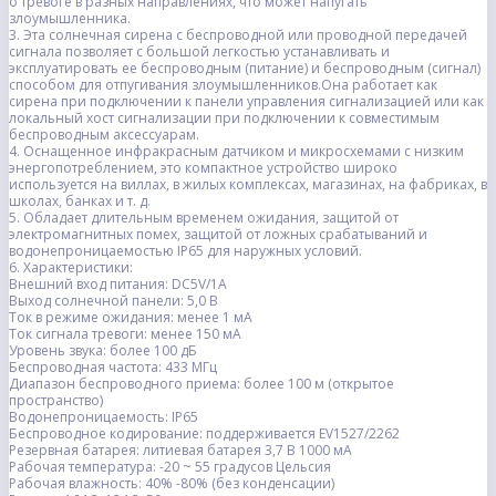
о тревоге в разных направлениях, что может напугать
злоумышленника.
3. Эта солнечная сирена с беспроводной или проводной передачей
сигнала позволяет с большой легкостью устанавливать и
эксплуатировать ее беспроводным (питание) и беспроводным (сигнал)
способом для отпугивания злоумышленников.Она работает как
сирена при подключении к панели управления сигнализацией или как
локальный хост сигнализации при подключении к совместимым
беспроводным аксессуарам.
4. Оснащенное инфракрасным датчиком и микросхемами с низким
энергопотреблением, это компактное устройство широко
используется на виллах, в жилых комплексах, магазинах, на фабриках, в
школах, банках и т. д.
5. Обладает длительным временем ожидания, защитой от
электромагнитных помех, защитой от ложных срабатываний и
водонепроницаемостью IP65 для наружных условий.
6. Характеристики:
Внешний вход питания: DC5V/1A
Выход солнечной панели: 5,0 В
Ток в режиме ожидания: менее 1 мА
Ток сигнала тревоги: менее 150 мА
Уровень звука: более 100 дБ
Беспроводная частота: 433 МГц
Диапазон беспроводного приема: более 100 м (открытое
пространство)
Водонепроницаемость: IP65
Беспроводное кодирование: поддерживается EV1527/2262
Резервная батарея: литиевая батарея 3,7 В 1000 мА
Рабочая температура: -20 ~ 55 градусов Цельсия
Рабочая влажность: 40% -80% (без конденсации)