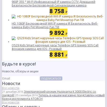
960P 355 ° WI-FI Инфракрасный IP камера CCTV Домашней
Безопасности Беспроводной Сигнализации камера
8 758
₽
HD 1080P Беспроводной Wifi IP камера IR Безопасность Веб-
камера Baby Pet Монитор Pan Tilt
9 892
₽
Q529 Kids Smart наручные часы Телефон GPS трекер SOS Call
фонарик камера для IOS - Розовый
8 881
₽
Будьте в курсе!
Новости, обзоры и акции
ПОДПИСАТЬСЯ
Новости
Все новости
Электрический резчик Husqvarna K 3000 Electric со
21 декабря 2016
скидкой!
Теперь в нашем магазине представлен новый
25 сентября 2016
бренд инструмента ATORCH
Все новости
Обзоры и советы