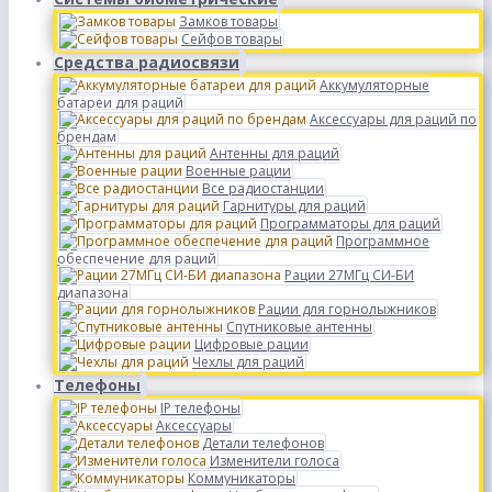
Замков товары
Сейфов товары
Средства радиосвязи
Аккумуляторные
батареи для раций
Аксессуары для раций по
брендам
Антенны для раций
Военные рации
Все радиостанции
Гарнитуры для раций
Программаторы для раций
Программное
обеспечение для раций
Рации 27МГц СИ-БИ
диапазона
Рации для горнолыжников
Спутниковые антенны
Цифровые рации
Чехлы для раций
Телефоны
IP телефоны
Аксессуары
Детали телефонов
Изменители голоса
Коммуникаторы