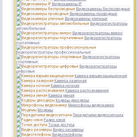
Видеокамеры IP
Видеокамеры беспроводные
Видеокамеры проводные
Видеокамеры уличные
Видеорегистраторы
автомобильные
Видеорегистраторы микро
Видеорегистраторы
портативные
Видеорегистраторы профессиональные
Видеорегистраторы
спортивные
Видеорегистраторы
цифровые
Камера взрывозащищенная
Камера лазерная
Камера ночная
Камера распознавания
Камера умная
Кодеры-декодеры
Микрофоны видеокамер
Модемы
Передатчики видеосигнала
Радио няня
Точки доступа
Видео ресиверы
Видеотелефоны