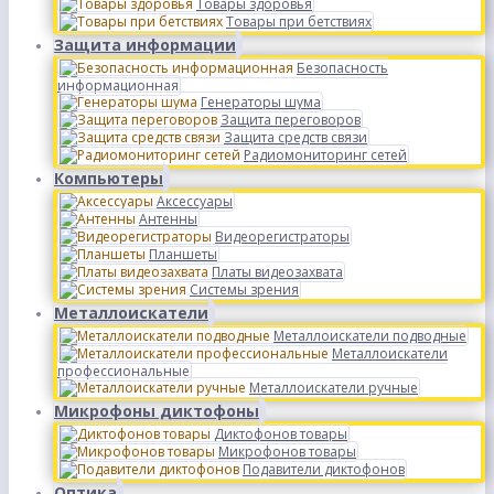
Товары здоровья
Товары при бетствиях
Защита информации
Безопасность
информационная
Генераторы шума
Защита переговоров
Защита средств связи
Радиомониторинг сетей
Компьютеры
Аксессуары
Антенны
Видеорегистраторы
Планшеты
Платы видеозахвата
Системы зрения
Металлоискатели
Металлоискатели подводные
Металлоискатели
профессиональные
Металлоискатели ручные
Микрофоны диктофоны
Диктофонов товары
Микрофонов товары
Подавители диктофонов
Оптика