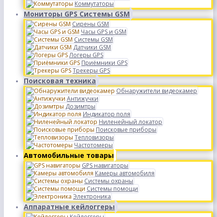
Коммутаторы
Мониторы GPS Системы GSM
Сирены GSM
Часы GPS и GSM
Системы GSM
Датчики GSM
Логеры GPS
Приёмники GPS
Трекеры GPS
Поисковая техника
Обнаружители видеокамер
Антижучки
Дозимтры
Индикатор поля
Ниленейный локатор
Поисковые приборы
Тепловизоры
Частотомеры
Автомобильные товары
GPS навигаторы
Камеры автомобиля
Системы охраны
Системы помощи
Электроника
Аппаратные кейлоггеры
Кейлоггеры