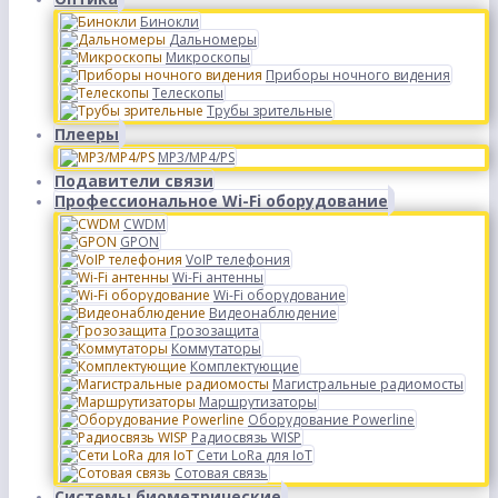
Бинокли
Дальномеры
Микроскопы
Приборы ночного видения
Телескопы
Трубы зрительные
Плееры
MP3/MP4/PS
Подавители связи
Профессиональное Wi-Fi оборудование
CWDM
GPON
VoIP телефония
Wi-Fi антенны
Wi-Fi оборудование
Видеонаблюдение
Грозозащита
Коммутаторы
Комплектующие
Магистральные радиомосты
Маршрутизаторы
Оборудование Powerline
Радиосвязь WISP
Сети LoRa для IoT
Сотовая связь
Системы биометрические