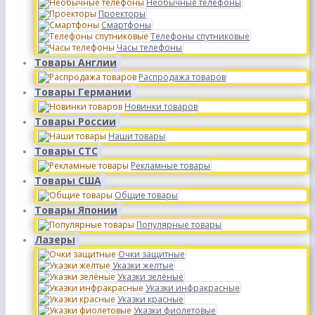
Необычные телефоны
Проекторы
Смартфоны
Телефоны спутниковые
Часы телефоны
Товары Англии
Распродажа товаров
Товары Германии
Новинки товаров
Товары России
Наши товары
Товары СТС
Рекламные товары
Товары США
Общие товары
Товары Японии
Популярные товары
Лазеры
Очки защитные
Указки желтые
Указки зелёные
Указки инфракрасные
Указки красные
Указки фиолетовые