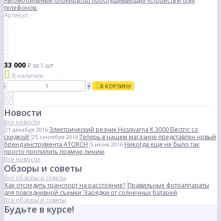
Автомобильный блокиратор прослушивающих устройств и GSM
телефонов.
Артикул: -
33 000
₽
за 1 шт
В наличии
-
+
В КОРЗИНУ
Новости
Все новости
Электрический резчик Husqvarna K 3000 Electric со
21 декабря 2016
скидкой!
Теперь в нашем магазине представлен новый
25 сентября 2016
бренд инструмента ATORCH
Никогда еще не было так
5 июня 2016
просто пропилить прямую линию
Все новости
Обзоры и советы
Все обзоры и советы
Как отследить транспорт на расстояние?
Правильные фотоаппараты
для повседневной съемки
Зарядки от солнечных батарей
Все обзоры и советы
Будьте в курсе!