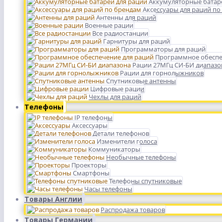
Аккумуляторные батар
Аксессуары для раций по
Антенны для раций
Военные рации
Все радиостанции
Гарнитуры для раций
Программаторы для раций
Программное обеспе
Рации 27МГц СИ-БИ диапазо
Рации для горнолыжников
Спутниковые антенны
Цифровые рации
Чехлы для раций
Телефоны
IP телефоны
Аксессуары
Детали телефонов
Изменители голоса
Коммуникаторы
Необычные телефоны
Проекторы
Смартфоны
Телефоны спутниковые
Часы телефоны
Товары Англии
Распродажа товаров
Товары Германии