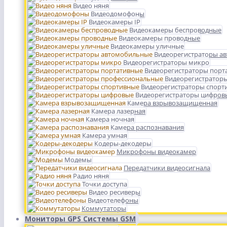
Видео няня
Видеодомофоны
Видеокамеры IP
Видеокамеры беспроводные
Видеокамеры проводные
Видеокамеры уличные
Видеорегистраторы а
Видеорегистраторы микро
Видеорегистраторы порт
Видеорегистратор
Видеорегистраторы спорт
Видеорегистраторы цифров
Камера взрывозащищенная
Камера лазерная
Камера ночная
Камера распознавания
Камера умная
Кодеры-декодеры
Микрофоны видеокамер
Модемы
Передатчики видеосигнала
Радио няня
Точки доступа
Видео ресиверы
Видеотелефоны
Коммутаторы
Мониторы GPS Системы GSM