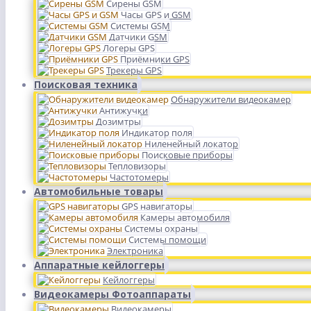
Сирены GSM
Часы GPS и GSM
Системы GSM
Датчики GSM
Логеры GPS
Приёмники GPS
Трекеры GPS
Поисковая техника
Обнаружители видеокамер
Антижучки
Дозимтры
Индикатор поля
Ниленейный локатор
Поисковые приборы
Тепловизоры
Частотомеры
Автомобильные товары
GPS навигаторы
Камеры автомобиля
Системы охраны
Системы помощи
Электроника
Аппаратные кейлоггеры
Кейлоггеры
Видеокамеры Фотоаппараты
Видеокамеры