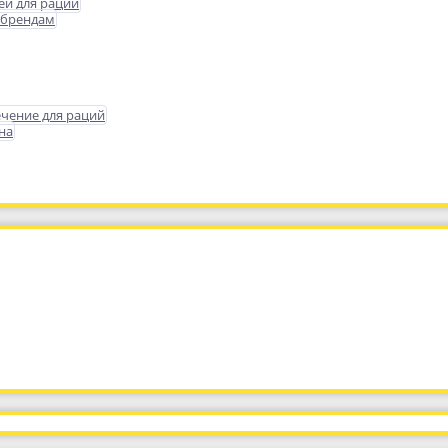
еи для раций
 брендам
чение для раций
на