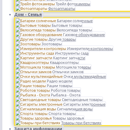
Трейл фотокамеры
Фотоаппараты
Дом - Семья
Батареи солнечные
Бытовые товары
Велосипеда товары
Газовое оборудование
Другие товары
Зоотовары
Измерители-контролеры
Инструменты сада
Картинг запчасти
Квадрокоптеры
Мотоцикла товары
Отмычки замков
Очки мультемидийные
Радио модели
Рации товары
Роботов товары
Рыбалка - Охота
Светодиодные товары
Сигареты электронные
Сигнализация воды
Спорта товары
Товары здоровья
Товары при бетствиях
Защита информации