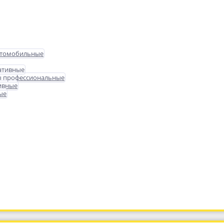
втомобильные
ативные
ы профессиональные
ивные
ые