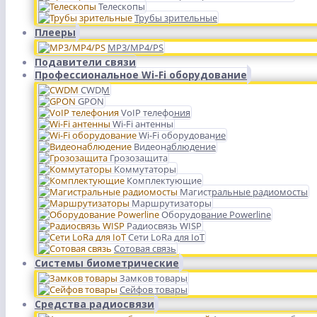
Телескопы
Трубы зрительные
Плееры
MP3/MP4/PS
Подавители связи
Профессиональное Wi-Fi оборудование
CWDM
GPON
VoIP телефония
Wi-Fi антенны
Wi-Fi оборудование
Видеонаблюдение
Грозозащита
Коммутаторы
Комплектующие
Магистральные радиомосты
Маршрутизаторы
Оборудование Powerline
Радиосвязь WISP
Сети LoRa для IoT
Сотовая связь
Системы биометрические
Замков товары
Сейфов товары
Средства радиосвязи