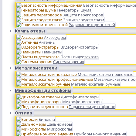
Безопасность информацио
Генераторы шума
Защита переговоров
Защита средств связи
Радиомониторинг сетей
Компьютеры
Аксессуары
Антенны
Видеорегистраторы
Планшеты
Платы видеозахвата
Системы зрения
Металлоискатели
Металлоискатели подводные
Металлоискатели пр
Металлоискатели ручные
Микрофоны диктофоны
Диктофонов товары
Микрофонов товары
Подавители диктофонов
Оптика
Бинокли
Дальномеры
Микроскопы
Приборы ночного видения